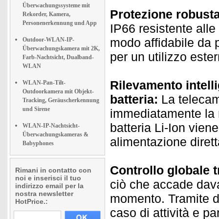
Überwachungssysteme mit
Protezione robusta
Rekorder, Kamera,
Personenerkennung und App
IP66 resistente alle
modo affidabile da p
Outdoor-WLAN-IP-
Überwachungskamera mit 2K,
per un utilizzo este
Farb-Nachtsicht, Dualband-
WLAN
Rilevamento intel
WLAN-Pan-Tilt-
Outdoorkamera mit Objekt-
batteria:
La telecame
Tracking, Geräuscherkennung
und Sirene
immediatamente la r
batteria Li-Ion vien
WLAN-IP-Nachtsicht-
Überwachungskameras &
alimentazione dirett
Babyphones
Controllo globale 
Rimani in contatto con
noi e inserisci il tuo
ciò che accade dava
indirizzo email per la
nostra newsletter
momento. Tramite dis
HotPrice.:
caso di attività e pa