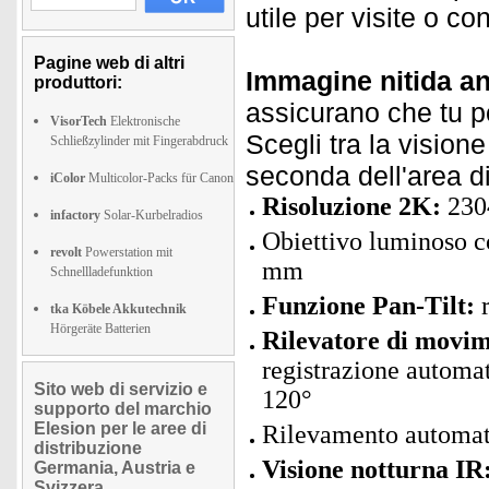
utile per visite o c
Pagine web di altri
Immagine nitida an
produttori:
assicurano che tu p
VisorTech
Elektronische
Scegli tra la visione
Schließzylinder mit Fingerabdruck
seconda dell'area di 
iColor
Multicolor-Packs für Canon
Risoluzione 2K:
2304
infactory
Solar-Kurbelradios
Obiettivo luminoso 
revolt
Powerstation mit
mm
Schnellladefunktion
Funzione Pan-Tilt:
r
tka Köbele Akkutechnik
Hörgeräte Batterien
Rilevatore di movi
registrazione automat
Sito web di servizio e
120°
supporto del marchio
Elesion per le aree di
Rilevamento automat
distribuzione
Visione notturna IR
Germania, Austria e
Svizzera