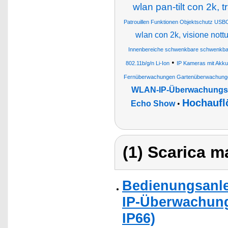
wlan pan-tilt con 2k,
Patrouillen Funktionen Objektschutz USBC
wlan con 2k, visione nottu
Innenbereiche schwenkbare schwenkbar
•
802.11b/g/n Li-Ion
IP Kameras mit Akku
Fernüberwachungen Gartenüberwachunge
WLAN-IP-Überwachungskam
Hochaufl
Echo Show
•
(1) Scarica ma
Bedienungsanlei
IP-Überwachung
IP66)