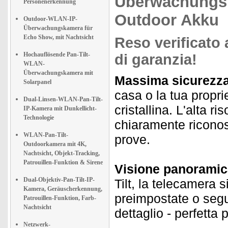
Überwachungs
Personenerkennung
Outdoor Akku
Outdoor-WLAN-IP-
Überwachungskamera für
Echo Show, mit Nachtsicht
Reso verificato 
Hochauflösende Pan-Tilt-
di garanzia!
WLAN-
Überwachungskamera mit
Massima sicurezza 
Solarpanel
casa o la tua propri
Dual-Linsen-WLAN-Pan-Tilt-
cristallina. L'alta ri
IP-Kamera mit Dunkellicht-
Technologie
chiaramente riconosc
WLAN-Pan-Tilt-
prove.
Outdoorkamera mit 4K,
Nachtsicht, Objekt-Tracking,
Patrouillen-Funktion & Sirene
Visione panoramic
Dual-Objektiv-Pan-Tilt-IP-
Tilt, la telecamera 
Kamera, Geräuscherkennung,
preimpostate o segu
Patrouillen-Funktion, Farb-
Nachtsicht
dettaglio - perfetta 
Netzwerk-