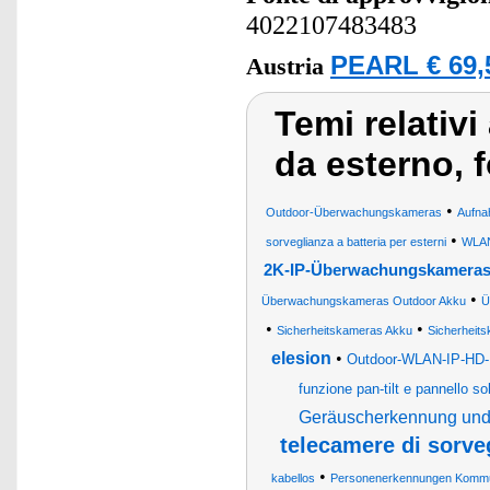
4022107483483
PEARL € 69,
Austria
Temi relativi
da esterno, 
•
Outdoor-Überwachungskameras
Aufna
•
sorveglianza a batteria per esterni
WLAN
2K-IP-Überwachungskameras 
•
Überwachungskameras Outdoor Akku
Ü
•
•
Sicherheitskameras Akku
Sicherheit
elesion
•
Outdoor-WLAN-IP-HD-
funzione pan-tilt e pannello so
Geräuscherkennung und
telecamere di sorve
•
kabellos
Personenerkennungen Kommunik