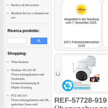
Bacheca di discussione
Risultati dei test e relazioni sui
test
Vorgestellt in der Sendung
vom 7. November 2025.
Ricerca prodotto:
SAT.1 Frühstücksfernsehen
11/25
Shopping:
Wlan Kamera
Outdoor-WLAN-IP-
Überwachungskamera mit
Nachtsicht,
Geräuscherkennung &
Objekt-Tracking
PTZ-WLAN-
REF-57728-91
Überwachungskamera mit 2K,
optischem Zoom und