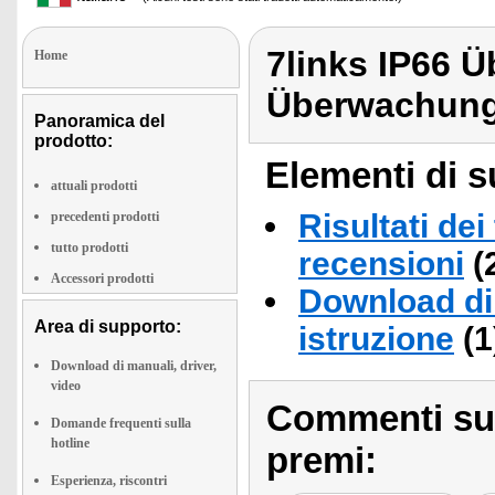
7links IP66 
Home
Überwachung
Panoramica del
prodotto:
Elementi di s
attuali prodotti
Risultati dei
precedenti prodotti
tutto prodotti
recensioni
(
Accessori prodotti
Download di 
Area di supporto:
istruzione
(1
Download di manuali, driver,
video
Commenti sull
Domande frequenti sulla
hotline
premi:
Esperienza, riscontri