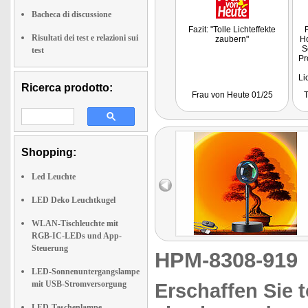
Bacheca di discussione
Fazit: "Tolle Lichteffekte
Risultati dei test e relazioni sui
zaubern"
H
S
test
Pr
Li
Ricerca prodotto:
d
Frau von Heute 01/25
T
Shopping:
Led Leuchte
LED Deko Leuchtkugel
WLAN-Tischleuchte mit
RGB-IC-LEDs und App-
Steuerung
HPM-8308-91
LED-Sonnenuntergangslampe
mit USB-Stromversorgung
Erschaffen Sie t
LED-Taschenlampe