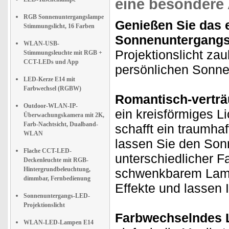
eine besondere
RGB Sonnenuntergangslampe
Genießen Sie das 
Stimmungslicht, 16 Farben
Sonnenuntergangs
WLAN-USB-
Projektionslicht za
Stimmungsleuchte mit RGB +
CCT-LEDs und App
persönlichen Sonn
LED-Kerze E14 mit
Farbwechsel (RGBW)
Romantisch-verträu
Outdoor-WLAN-IP-
ein kreisförmiges 
Überwachungskamera mit 2K,
Farb-Nachtsicht, Dualband-
schafft ein traumha
WLAN
lassen Sie den Sonn
Flache CCT-LED-
unterschiedlicher F
Deckenleuchte mit RGB-
Hintergrundbeleuchtung,
schwenkbarem Lamp
dimmbar, Fernbedienung
Effekte und lassen I
Sonnenuntergangs-LED-
Projektionslicht
Farbwechselndes L
WLAN-LED-Lampen E14