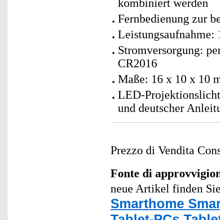
kombiniert werden
Fernbedienung zur b
Leistungsaufnahme:
Stromversorgung: per
CR2016
Maße: 16 x 10 x 10 
LED-Projektionslich
und deutscher Anleit
Prezzo di Vendita Cons
Fonte di approvvigi
neue Artikel finden Si
Smarthome Smar
Tablet-PCs Table