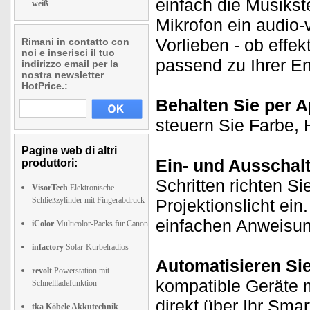
einfach die Musiks
weiß
Mikrofon ein audio
Vorlieben - ob effek
Rimani in contatto con
noi e inserisci il tuo
passend zu Ihrer E
indirizzo email per la
nostra newsletter
HotPrice.:
Behalten Sie per A
steuern Sie Farbe, 
Pagine web di altri
Ein- und Ausschal
produttori:
Schritten richten Si
VisorTech
Elektronische
Schließzylinder mit Fingerabdruck
Projektionslicht ein
einfachen Anweisun
iColor
Multicolor-Packs für Canon
infactory
Solar-Kurbelradios
Automatisieren Si
revolt
Powerstation mit
kompatible Geräte m
Schnellladefunktion
direkt über Ihr Sma
tka Köbele Akkutechnik