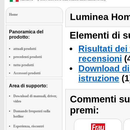
Luminea Hom
Home
Panoramica del
Elementi di s
prodotto:
Risultati dei
attuali prodotti
recensioni
(
precedenti prodotti
tutto prodotti
Download di 
Accessori prodotti
istruzione
(1
Area di supporto:
Commenti sull
Download di manuali, driver,
video
premi:
Domande frequenti sulla
hotline
Esperienza, riscontri