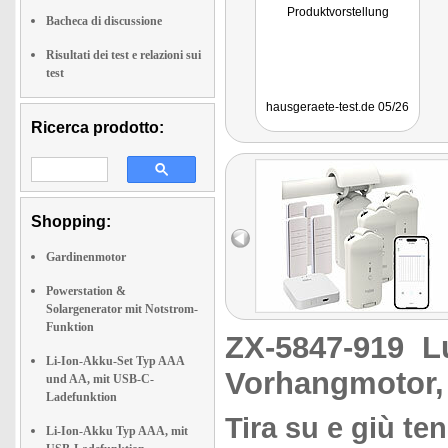
Produktvorstellung
Bacheca di discussione
Risultati dei test e relazioni sui
test
hausgeraete-test.de 05/26
Ricerca prodotto:
Shopping:
Gardinenmotor
Powerstation &
Solargenerator mit Notstrom-
Funktion
ZX-5847-919
L
Li-Ion-Akku-Set Typ AAA
Vorhangmotor,
und AA, mit USB-C-
Ladefunktion
Tira su e giù t
Li-Ion-Akku Typ AAA, mit