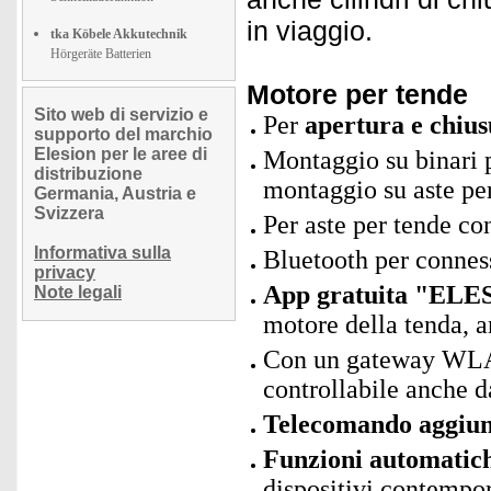
in viaggio.
tka Köbele Akkutechnik
Hörgeräte Batterien
Motore per tende
Sito web di servizio e
Per
apertura e chius
supporto del marchio
Elesion per le aree di
Montaggio su binari p
distribuzione
montaggio su aste pe
Germania, Austria e
Svizzera
Per aste per tende c
Informativa sulla
Bluetooth per connes
privacy
App gratuita "ELES
Note legali
motore della tenda, a
Con un gateway WLAN
controllabile anche d
Telecomando aggiun
Funzioni automatic
dispositivi contempor