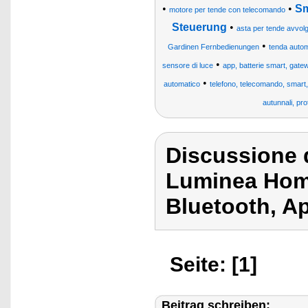
•
•
Sm
motore per tende con telecomando
Steuerung
•
asta per tende avvolgib
•
Gardinen Fernbedienungen
tenda autom
•
sensore di luce
app, batterie smart, gatewa
•
automatico
telefono, telecomando, smart, i
autunnali, pro
Discussione d
Luminea Hom
Bluetooth, A
Seite: [1]
Beitrag schreiben: