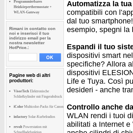
Programmierbares
Automatizza la tu
Heizkörperthermostate +
compatibili con l'ap
WLAN-Gateway
dal tuo smartphone! 
esempio, spegni la 
Rimani in contatto con
noi e inserisci il tuo
indirizzo email per la
nostra newsletter
Espandi il tuo sis
HotPrice.:
dispositivi smart ne
specifiche? Allora a
dispositivi ELESION 
Pagine web di altri
Life e Tuya. Così puo
produttori:
desideri - anche tra
VisorTech
Elektronische
Schließzylinder mit Fingerabdruck
Controllo anche da
iColor
Multicolor-Packs für Canon
WLAN rendi i tuoi d
infactory
Solar-Kurbelradios
abilitati a Internet
revolt
Powerstation mit
anche cilindri di ch
Schnellladefunktion