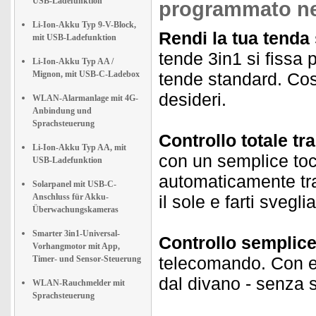
USB-Ladefunktion
programmato ne
Li-Ion-Akku Typ 9-V-Block,
Rendi la tua tenda
mit USB-Ladefunktion
tende 3in1 si fissa 
Li-Ion-Akku Typ AA /
Mignon, mit USB-C-Ladebox
tende standard. Cos
desideri.
WLAN-Alarmanlage mit 4G-
Anbindung und
Sprachsteuerung
Controllo totale t
Li-Ion-Akku Typ AA, mit
con un semplice toc
USB-Ladefunktion
automaticamente tra
Solarpanel mit USB-C-
Anschluss für Akku-
il sole e farti svegl
Überwachungskameras
Smarter 3in1-Universal-
Controllo semplice
Vorhangmotor mit App,
telecomando. Con e
Timer- und Sensor-Steuerung
dal divano - senza
WLAN-Rauchmelder mit
Sprachsteuerung