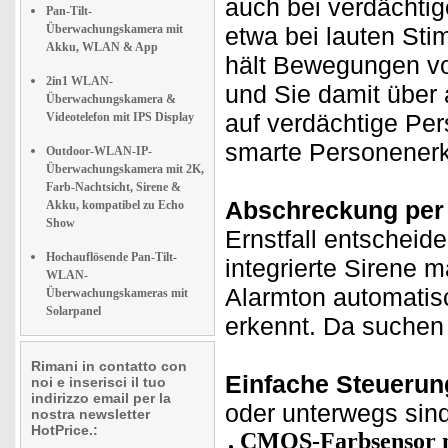
auch bei verdächti
Pan-Tilt-
Überwachungskamera mit
etwa bei lauten St
Akku, WLAN & App
hält Bewegungen vo
2in1 WLAN-
und Sie damit über 
Überwachungskamera &
auf verdächtige Per
Videotelefon mit IPS Display
smarte Personener
Outdoor-WLAN-IP-
Überwachungskamera mit 2K,
Farb-Nachtsicht, Sirene &
Abschreckung per 
Akku, kompatibel zu Echo
Show
Ernstfall entscheid
Hochauflösende Pan-Tilt-
integrierte Sirene 
WLAN-
Alarmton automatis
Überwachungskameras mit
Solarpanel
erkennt. Da suchen
Rimani in contatto con
Einfache Steuerun
noi e inserisci il tuo
indirizzo email per la
oder unterwegs sind 
nostra newsletter
HotPrice.:
CMOS-Farbsensor mi