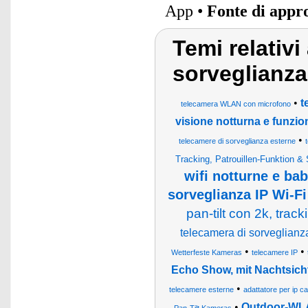
App •
Fonte di appr
Temi relativi
sorveglianza
•
t
telecamera WLAN con microfono
visione notturna e funzio
•
telecamere di sorveglianza esterne
Tracking, Patrouillen-Funktion & 
wifi notturne e ba
sorveglianza IP Wi-Fi
pan-tilt con 2k, tra
telecamera di sorveglianza
•
•
Wetterfeste Kameras
telecamere IP
Echo Show, mit Nachtsich
•
telecamere esterne
adattatore per ip c
•
Outdoor-WLA