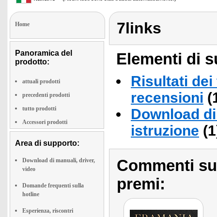
7links
Home
Panoramica del
Elementi di s
prodotto:
Risultati dei
attuali prodotti
recensioni
(
precedenti prodotti
tutto prodotti
Download di 
Accessori prodotti
istruzione
(1
Area di supporto:
Commenti sull
Download di manuali, driver,
video
premi:
Domande frequenti sulla
hotline
Esperienza, riscontri