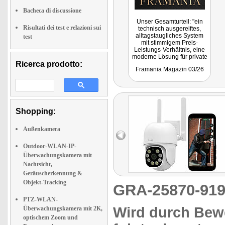
Bacheca di discussione
Unser Gesamturteil: "ein
Risultati dei test e relazioni sui
technisch ausgereiftes,
alltagstaugliches System
test
mit stimmigem Preis-
Leistungs-Verhältnis, eine
moderne Lösung für private
Ricerca prodotto:
Hausbesitzer, die Wert auf
Framania Magazin 03/26
verlässliche
Grundstücksüberwachung
legen."
Shopping:
Außenkamera
Outdoor-WLAN-IP-
Überwachungskamera mit
Nachtsicht,
Geräuscherkennung &
Objekt-Tracking
GRA-25870-9
PTZ-WLAN-
Wird durch Bew
Überwachungskamera mit 2K,
optischem Zoom und