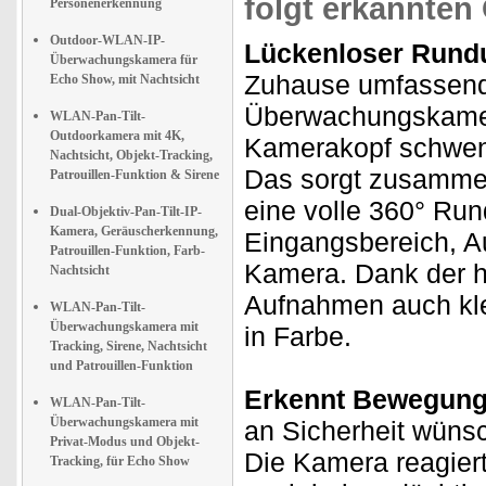
folgt erkannten
Personenerkennung
Outdoor-WLAN-IP-
Lückenloser Rundu
Überwachungskamera für
Zuhause umfassend
Echo Show, mit Nachtsicht
Überwachungskamera
WLAN-Pan-Tilt-
Outdoorkamera mit 4K,
Kamerakopf schwenk
Nachtsicht, Objekt-Tracking,
Das sorgt zusammen
Patrouillen-Funktion & Sirene
eine volle 360° Ru
Dual-Objektiv-Pan-Tilt-IP-
Kamera, Geräuscherkennung,
Eingangsbereich, Au
Patrouillen-Funktion, Farb-
Kamera. Dank der h
Nachtsicht
Aufnahmen auch klei
WLAN-Pan-Tilt-
Überwachungskamera mit
in Farbe.
Tracking, Sirene, Nachtsicht
und Patrouillen-Funktion
Erkennt Bewegung
WLAN-Pan-Tilt-
Überwachungskamera mit
an Sicherheit wüns
Privat-Modus und Objekt-
Die Kamera reagiert
Tracking, für Echo Show