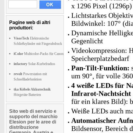
x 1296 Pixel (1296p)
Lichtstarkes Objekti
Bildwinkel: 107° (di
Pagine web di altri
produttori:
Dynamische Helligke
VisorTech
Elektronische
Gegenlicht
Schließzylinder mit Fingerabdruck
Videokompression: H
iColor
Multicolor-Packs für Canon
Speicherplatzbedarf
infactory
Solar-Kurbelradios
Pan-Tilt-Funktion:
s
revolt
Powerstation mit
um 90°, für volle 36
Schnellladefunktion
4 weiße LEDs für Na
tka Köbele Akkutechnik
Infrarot-Nachtsicht
Hörgeräte Batterien
für ein klares Bild):
Weiße LEDs auch man
Sito web di servizio e
supporto del marchio
Automatischer Aufn
Elesion per le aree di
distribuzione
Bildsensor, Bereich 
Germania, Austria e