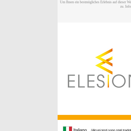
Um Ihnen ein bestmögliches Erlebnis auf dieser We
zu. Inf
Italiano
(Alcuni testi sono stati trado