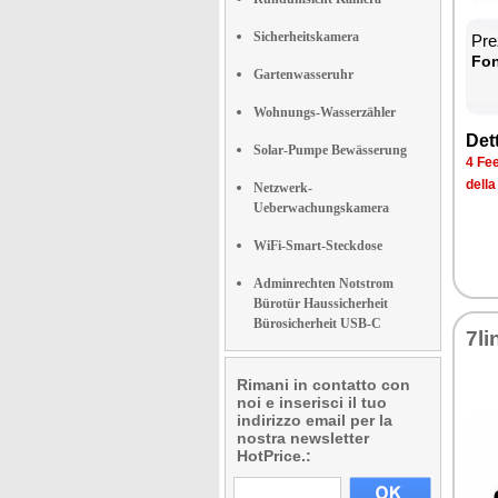
Sicherheitskamera
Prez
Fon­
Gartenwasseruhr
Wohnungs-Wasserzähler
Det­
Solar-Pumpe Bewässerung
4 Fee
del­l
Netzwerk-
Ueberwachungskamera
WiFi-Smart-Steckdose
Adminrechten Notstrom
Bürotür Haussicherheit
Bürosicherheit USB-C
7li
Rimani in contatto con
noi e inserisci il tuo
indirizzo email per la
nostra newsletter
HotPrice.: