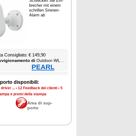
Schrec­ken Sie Ein­
bre­cher mit ei­nem
schril­len Si­re­nen-
Alarm ab
ta Con­si­glia­to: € 149,90
­vi­gio­na­men­to di
Out­door-WLAN-IP-Über­wa­chung­ska­me­ra mit 2K, Farb-Na­ch­tsi­cht, Si­re­ne & Ak­ku, kom­pa­ti­bel zu Echo Show
PEARL
por­to di­spo­ni­bi­li:
dri­ver ...
•
12 Feed­back dei clien­ti
•
5
stam­pa e pre­mi del­la stam­pa
Area di sup­
por­to