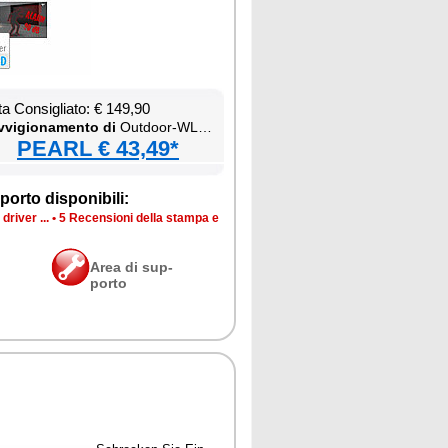
ta Con­si­glia­to: € 149,90
­vi­gio­na­men­to di
Out­door-WLAN-IP-Über­wa­chung­ska­me­ra mit 2K, Farb-Na­ch­tsi­cht, Si­re­ne & Ak­ku, kom­pa­ti­bel zu Echo Show
PEARL € 43,49*
por­to di­spo­ni­bi­li:
dri­ver ...
•
5 Re­cen­sio­ni del­la stam­pa e
Area di sup­
por­to