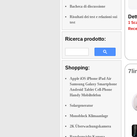
Bacheca di discussione
Det­
Risultati dei test e relazioni sui
test
1 Sca­
Re­ce
Ricerca prodotto:
Shopping:
7li
Apple iOS iPhone iPad Air
Samsung Galaxy Smartphone
Android Tablet Cell-Phone
Handy Mobiltelefon
Solargenerator
Monoblock Klimaanlage
2K Überwachungskamera
Rundumsicht Kamera