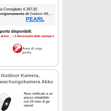
ta Con­si­glia­to: € 267,92
­vi­gio­na­men­to di
Out­door-WLAN-IP-Über­wa­chung­ska­me­ra mit 2K, Farb-Na­ch­tsi­cht, Si­re­ne & Ak­ku, kom­pa­ti­bel zu Echo Show
PEARL
por­to di­spo­ni­bi­li:
dri­ver ...
•
5 Re­cen­sio­ni del­la stam­pa e
Area di sup­
por­to
 Out­door Ka­me­ra,
a­chung­ska­me­ra Ak­ku
Re­so ve­ri­fi­ca­to a un
prez­zo im­bat­ti­bi­le -
con 24 me­si di ga­
ran­zia!