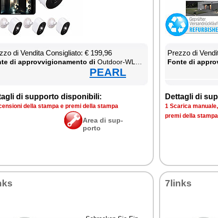
­zo di Ven­di­ta Con­si­glia­to: € 199,96
Prez­zo di Ven­di­
te di ap­prov­vi­gio­na­men­to di
Out­door-WLAN-IP-Über­wa­chung­ska­me­ra mit 2K, Farb-Na­ch­tsi­cht, Si­re­ne & Ak­ku, kom­pa­ti­bel zu Echo Show
Fon­te di ap­prov
PEARL
ta­gli di sup­por­to di­spo­ni­bi­li:
Det­ta­gli di sup­
cen­sio­ni del­la stam­pa e pre­mi del­la stam­pa
1 Sca­ri­ca ma­nua­le, 
pre­mi del­la stam­pa
Area di sup­
por­to
nks
7links