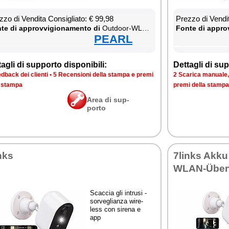
­zo di Ven­di­ta Con­si­glia­to: € 99,98
Prez­zo di Ven­di­
te di ap­prov­vi­gio­na­men­to di
Out­door-WLAN-IP-Über­wa­chung­ska­me­ra mit 2K, Farb-Na­ch­tsi­cht, Si­re­ne & Ak­ku, kom­pa­ti­bel zu Echo Show
Fon­te di ap­prov
PEARL
ta­gli di sup­por­to di­spo­ni­bi­li:
Det­ta­gli di sup­
d­back dei clien­ti
•
5 Re­cen­sio­ni del­la stam­pa e pre­mi
2 Sca­ri­ca ma­nua­le, 
a stam­pa
pre­mi del­la stam­pa
Area di sup­
por­to
nks
7links Ak­ku
WLAN-Über­w
Scac­cia gli in­tru­si -
sor­ve­glian­za wi­re­
less con si­re­na e
app