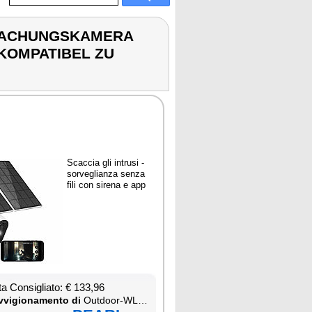
RWACHUNGSKAMERA
 KOMPATIBEL ZU
Scac­cia gli in­tru­si -
sor­ve­glian­za sen­za
fi­li con si­re­na e app
ta Con­si­glia­to: € 133,96
­vi­gio­na­men­to di
Out­door-WLAN-IP-Über­wa­chung­ska­me­ra mit 2K, Farb-Na­ch­tsi­cht, Si­re­ne & Ak­ku, kom­pa­ti­bel zu Echo Show