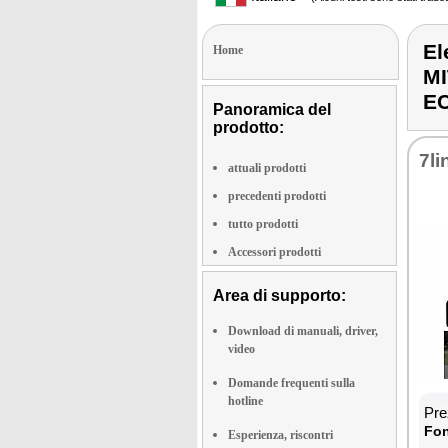
E
Home
MI
E
Panoramica del
prodotto:
7li
attuali prodotti
precedenti prodotti
tutto prodotti
Accessori prodotti
Area di supporto:
Download di manuali, driver,
video
Domande frequenti sulla
hotline
Prez
Fon­
Esperienza, riscontri