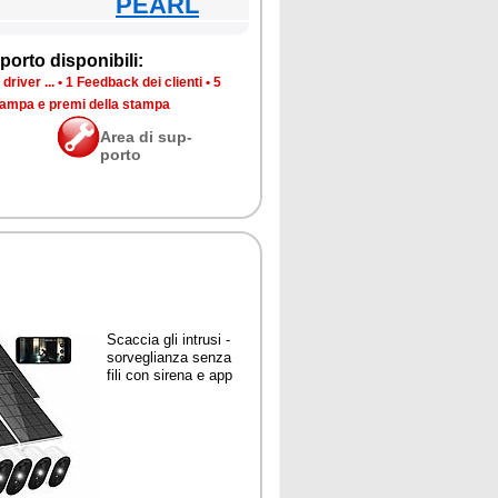
PEARL
por­to di­spo­ni­bi­li:
dri­ver ...
•
1 Feed­back dei clien­ti
•
5
stam­pa e pre­mi del­la stam­pa
Area di sup­
por­to
Scac­cia gli in­tru­si -
sor­ve­glian­za sen­za
fi­li con si­re­na e app