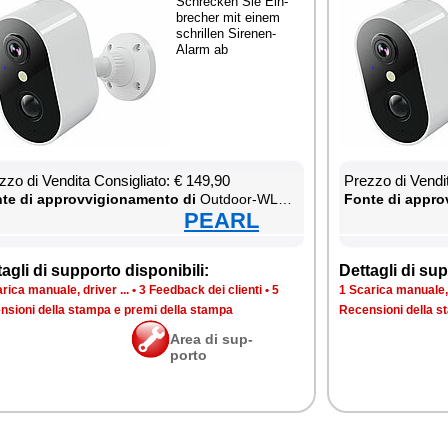
Schrec­ken Sie Ein­
bre­cher mit ei­nem
schril­len Si­re­nen-
Alarm ab
­zo di Ven­di­ta Con­si­glia­to: € 149,90
Prez­zo di Ven­di­
te di ap­prov­vi­gio­na­men­to di
Out­door-WLAN-IP-Über­wa­chung­ska­me­ra mit 2K, Farb-Na­ch­tsi­cht, Si­re­ne & Ak­ku, kom­pa­ti­bel zu Echo Show
Fon­te di ap­prov
PEARL
ta­gli di sup­por­to di­spo­ni­bi­li:
Det­ta­gli di sup­
ri­ca ma­nua­le, dri­ver ...
•
3 Feed­back dei clien­ti
•
5
1 Sca­ri­ca ma­nua­le, 
n­sio­ni del­la stam­pa e pre­mi del­la stam­pa
Re­cen­sio­ni del­la 
Area di sup­
por­to