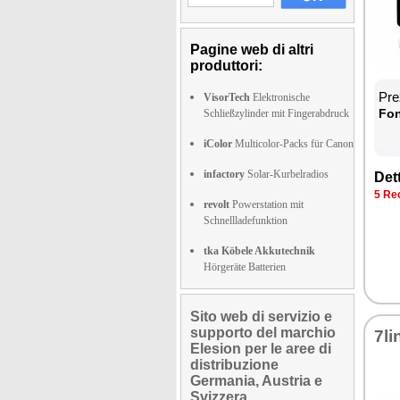
Pagine web di altri
produttori:
Prez
VisorTech
Elektronische
Fon­
Schließzylinder mit Fingerabdruck
iColor
Multicolor-Packs für Canon
infactory
Solar-Kurbelradios
Det­
5 Re­
revolt
Powerstation mit
Schnellladefunktion
tka Köbele Akkutechnik
Hörgeräte Batterien
Sito web di servizio e
supporto del marchio
7li
Elesion per le aree di
distribuzione
Germania, Austria e
Svizzera