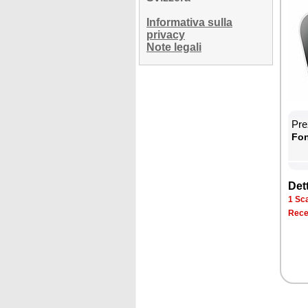
Informativa sulla
privacy
Note legali
Prez
Fon­
Det­
1 Sca­
Re­ce