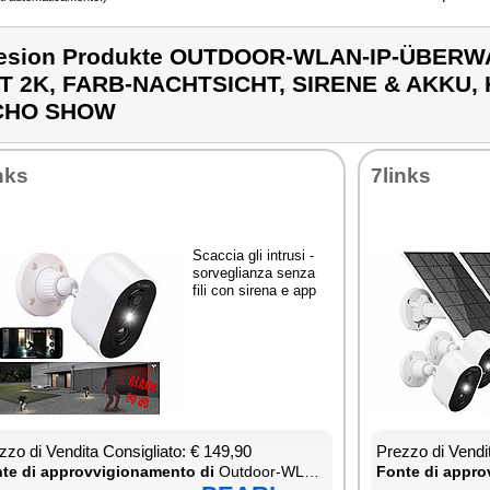
lesion Produkte OUTDOOR-WLAN-IP-ÜBE
T 2K, FARB-NACHTSICHT, SIRENE & AKKU,
CHO SHOW
nks
7links
Scac­cia gli in­tru­si -
sor­ve­glian­za sen­za
fi­li con si­re­na e app
­zo di Ven­di­ta Con­si­glia­to: € 149,90
Prez­zo di Ven­di­
te di ap­prov­vi­gio­na­men­to di
Out­door-WLAN-IP-Über­wa­chung­ska­me­ra mit 2K, Farb-Na­ch­tsi­cht, Si­re­ne & Ak­ku, kom­pa­ti­bel zu Echo Show
Fon­te di ap­prov