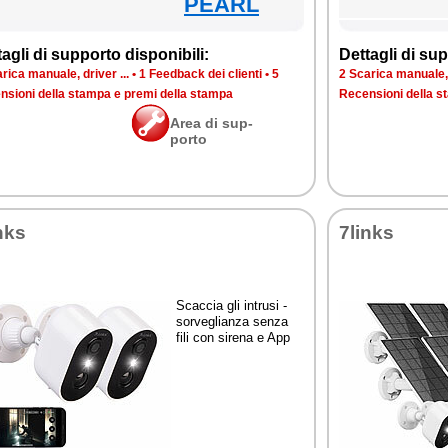
PEARL
ta­gli di sup­por­to di­spo­ni­bi­li:
Det­ta­gli di sup­
ri­ca ma­nua­le, dri­ver ...
•
1 Feed­back dei clien­ti
•
5
2 Sca­ri­ca ma­nua­le, 
n­sio­ni del­la stam­pa e pre­mi del­la stam­pa
Re­cen­sio­ni del­la 
Area di sup­
por­to
nks
7links
Scac­cia gli in­tru­si -
sor­ve­glian­za sen­za
fi­li con si­re­na e App