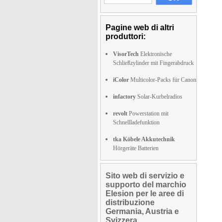
Pagine web di altri
produttori:
VisorTech
Elektronische
Schließzylinder mit Fingerabdruck
iColor
Multicolor-Packs für Canon
infactory
Solar-Kurbelradios
revolt
Powerstation mit
Schnellladefunktion
tka Köbele Akkutechnik
Hörgeräte Batterien
Sito web di servizio e
supporto del marchio
Elesion per le aree di
distribuzione
Germania, Austria e
Svizzera