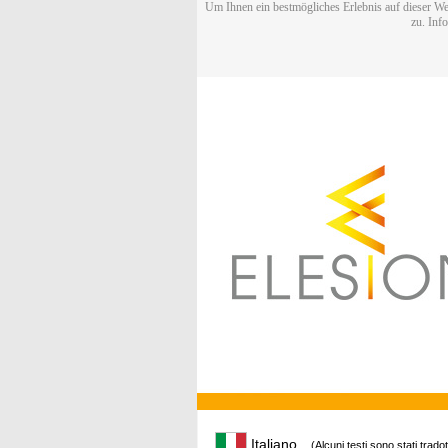
Um Ihnen ein bestmögliches Erlebnis auf dieser We
zu. Inf
Italiano
(Alcuni testi sono stati trado