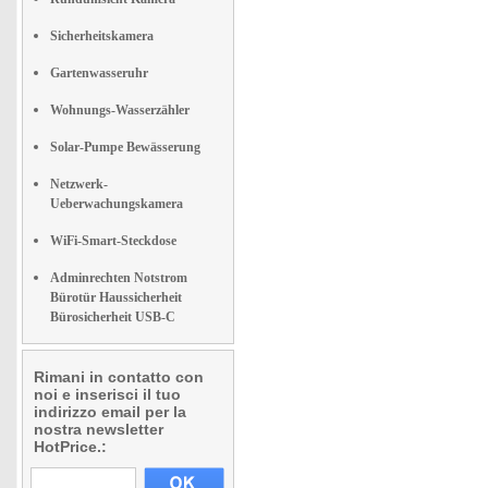
Sicherheitskamera
Gartenwasseruhr
Wohnungs-Wasserzähler
Solar-Pumpe Bewässerung
Netzwerk-
Ueberwachungskamera
WiFi-Smart-Steckdose
Adminrechten Notstrom
Bürotür Haussicherheit
Bürosicherheit USB-C
Rimani in contatto con
noi e inserisci il tuo
indirizzo email per la
nostra newsletter
HotPrice.: