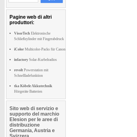
Pagine web di altri
produttori:
VisorTech
Elektronische
Schließzylinder mit Fingerabdruck
iColor
Multicolor-Packs für Canon
infactory
Solar-Kurbelradios
revolt
Powerstation mit
Schnellladefunktion
tka Köbele Akkutechnik
Hörgeräte Batterien
Sito web di servizio e
supporto del marchio
Elesion per le aree di
distribuzione
Germania, Austria e
Svizzera