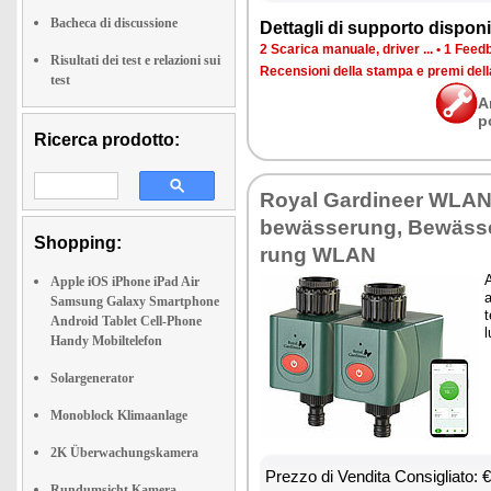
Bacheca di discussione
Det­ta­gli di sup­por­to di­spo­ni­b
2 Sca­ri­ca ma­nua­le, dri­ver ...
•
1 Feed­b
Risultati dei test e relazioni sui
Re­cen­sio­ni del­la stam­pa e pre­mi del
test
A
p
Ricerca prodotto:
Royal Gar­di­neer WLAN
bewässe­rung, Bewässe
Shopping:
rung WLAN
A
Apple iOS iPhone iPad Air
a
Samsung Galaxy Smartphone
t
Android Tablet Cell-Phone
l
Handy Mobiltelefon
Solargenerator
Monoblock Klimaanlage
2K Überwachungskamera
Prez­zo di Ven­di­ta Con­si­glia­to:
Rundumsicht Kamera