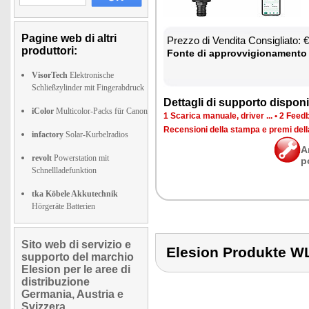
Pagine web di altri
Prez­zo di Ven­di­ta Con­si­glia­to:
produttori:
Fon­te di ap­prov­vi­gio­na­men­to
VisorTech
Elektronische
Schließzylinder mit Fingerabdruck
Det­ta­gli di sup­por­to di­spo­ni­b
iColor
Multicolor-Packs für Canon
1 Sca­ri­ca ma­nua­le, dri­ver ...
•
2 Feed­b
Re­cen­sio­ni del­la stam­pa e pre­mi del
infactory
Solar-Kurbelradios
A
revolt
Powerstation mit
p
Schnellladefunktion
tka Köbele Akkutechnik
Hörgeräte Batterien
Sito web di servizio e
Elesion Produkte
supporto del marchio
Elesion per le aree di
distribuzione
Germania, Austria e
Svizzera