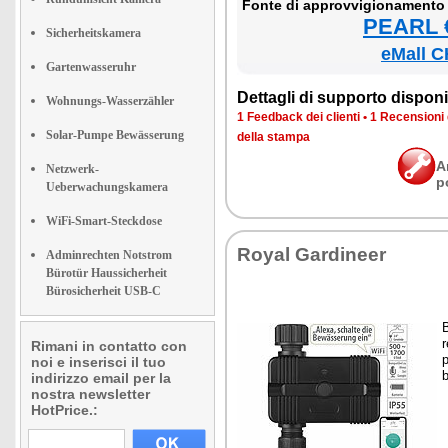
Fon­te di ap­prov­vi­gio­na­men­to
PEARL €
Sicherheitskamera
eMall C
Gartenwasseruhr
Det­ta­gli di sup­por­to di­spo­ni­b
Wohnungs-Wasserzähler
1 Feed­back dei clien­ti
•
1 Re­cen­sio­ni
Solar-Pumpe Bewässerung
del­la stam­pa
A
Netzwerk-
p
Ueberwachungskamera
WiFi-Smart-Steckdose
Royal Gar­di­neer
Adminrechten Notstrom
Bürotür Haussicherheit
Bürosicherheit USB-C
r
Rimani in contatto con
noi e inserisci il tuo
b
indirizzo email per la
nostra newsletter
HotPrice.: