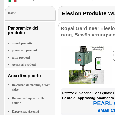
Elesion Produkte
Home
Royal Gar­di­neer Ele­s
Panoramica del
prodotto:
rung, Bewässe­rung­scom
attuali prodotti
R
precedenti prodotti
d
b
tutto prodotti
d
Accessori prodotti
Area di supporto:
Download di manuali, driver,
video
Prez­zo di Ven­di­ta Con­si­glia­to:
Fon­te di ap­prov­vi­gio­na­men­to
Domande frequenti sulla
PEARL €
hotline
eMall C
Esperienza, riscontri