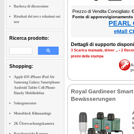
Bacheca di discussione
Prez­zo di Ven­di­ta Con­si­glia­to:
Risultati dei test e relazioni sui
Fon­te di ap­prov­vi­gio­na­men­to
PEARL €
test
eMall C
Ricerca prodotto:
Det­ta­gli di sup­por­to di­spo­ni­b
3 Sca­ri­ca ma­nua­le, dri­ver ...
•
2 Re­cen
pre­mi del­la stam­pa
A
Shopping:
p
Apple iOS iPhone iPad Air
Samsung Galaxy Smartphone
Android Tablet Cell-Phone
Royal Gar­di­neer Smar
Handy Mobiltelefon
Bewässe­run­gen
Solargenerator
A
Monoblock Klimaanlage
a
t
2K Überwachungskamera
s
Rundumsicht Kamera