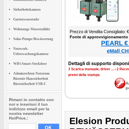
Sicherheitskamera
Gartenwasseruhr
Wohnungs-Wasserzähler
Prez­zo di Ven­di­ta Con­si­glia­to:
Fon­te di ap­prov­vi­gio­na­men­to
Solar-Pumpe Bewässerung
PEARL € 
Netzwerk-
eMall CH
Ueberwachungskamera
Det­ta­gli di sup­por­to di­spo­ni­b
WiFi-Smart-Steckdose
3 Sca­ri­ca ma­nua­le, dri­ver ...
•
2 Re­cen
Adminrechten Notstrom
pre­mi del­la stam­pa
Bürotür Haussicherheit
A
Bürosicherheit USB-C
p
Rimani in contatto con
noi e inserisci il tuo
indirizzo email per la
nostra newsletter
HotPrice.:
Elesion Pro