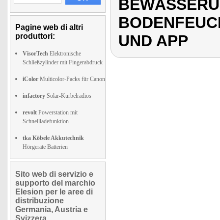
BEWÄSSERU
BODENFEUC
Pagine web di altri
produttori:
UND APP
VisorTech
Elektronische
Schließzylinder mit Fingerabdruck
iColor
Multicolor-Packs für Canon
infactory
Solar-Kurbelradios
revolt
Powerstation mit
Schnellladefunktion
tka Köbele Akkutechnik
Hörgeräte Batterien
Sito web di servizio e
supporto del marchio
Elesion per le aree di
distribuzione
Germania, Austria e
Svizzera