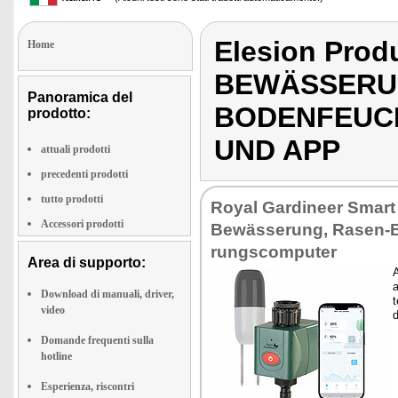
Elesion Pro
Home
BEWÄSSERU
Panoramica del
BODENFEUC
prodotto:
UND APP
attuali prodotti
precedenti prodotti
tutto prodotti
Royal Gar­di­neer Smar
Accessori prodotti
Bewässe­rung, Ra­sen
rung­scom­pu­ter
Area di supporto:
A
a
Download di manuali, driver,
t
video
d
Domande frequenti sulla
hotline
Esperienza, riscontri