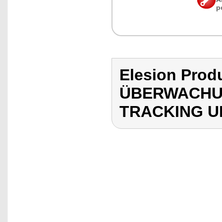
p
Elesion Prod
ÜBERWACHU
TRACKING 