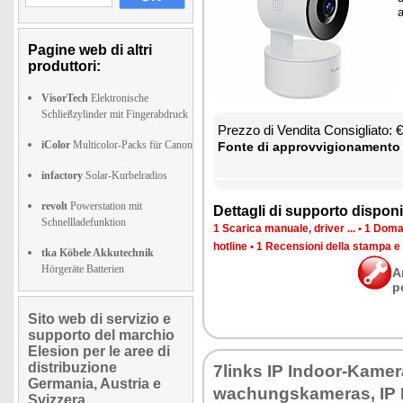
a
Pagine web di altri
produttori:
VisorTech
Elektronische
Schließzylinder mit Fingerabdruck
Prez­zo di Ven­di­ta Con­si­glia­to:
iColor
Multicolor-Packs für Canon
Fon­te di ap­prov­vi­gio­na­men­to
infactory
Solar-Kurbelradios
revolt
Powerstation mit
Det­ta­gli di sup­por­to di­spo­ni­b
Schnellladefunktion
1 Sca­ri­ca ma­nua­le, dri­ver ...
•
1 Do­man
ho­tli­ne
•
1 Re­cen­sio­ni del­la stam­pa e
tka Köbele Akkutechnik
Hörgeräte Batterien
A
p
Sito web di servizio e
supporto del marchio
Elesion per le aree di
distribuzione
7links IP In­door-Ka­me­
Germania, Austria e
wa­chung­ska­me­ras, IP 
Svizzera