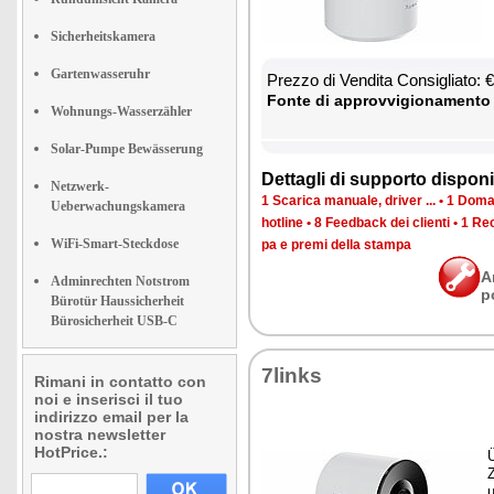
Sicherheitskamera
Gartenwasseruhr
Prez­zo di Ven­di­ta Con­si­glia­to:
Fon­te di ap­prov­vi­gio­na­men­to
Wohnungs-Wasserzähler
Solar-Pumpe Bewässerung
Det­ta­gli di sup­por­to di­spo­ni­b
Netzwerk-
1 Sca­ri­ca ma­nua­le, dri­ver ...
•
1 Do­man
Ueberwachungskamera
ho­tli­ne
•
8 Feed­back dei clien­ti
•
1 Re­c
WiFi-Smart-Steckdose
pa e pre­mi del­la stam­pa
A
Adminrechten Notstrom
p
Bürotür Haussicherheit
Bürosicherheit USB-C
7links
Rimani in contatto con
noi e inserisci il tuo
indirizzo email per la
nostra newsletter
HotPrice.:
Ü
Z
u