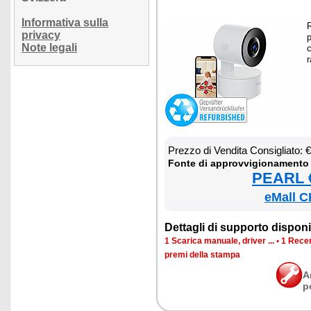
Informativa sulla
R
privacy
p
Note legali
c
r
Prez­zo di Ven­di­ta Con­si­glia­to:
Fon­te di ap­prov­vi­gio­na­men­to
PEARL €
eMall C
Det­ta­gli di sup­por­to di­spo­ni­b
1 Sca­ri­ca ma­nua­le, dri­ver ...
•
1 Re­cen
pre­mi del­la stam­pa
A
p