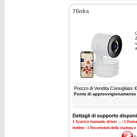
7links
Ü
Z
u
a
Prez­zo di Ven­di­ta Con­si­glia­to:
Fon­te di ap­prov­vi­gio­na­men­to
Det­ta­gli di sup­por­to di­spo­ni­b
1 Sca­ri­ca ma­nua­le, dri­ver ...
•
1 Do­man
ho­tli­ne
•
1 Re­cen­sio­ni del­la stam­pa e
A