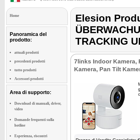
Elesion Prod
Home
ÜBERWACHU
Panoramica del
TRACKING 
prodotto:
attuali prodotti
7links In­door Ka­me­ra,
precedenti prodotti
Ka­me­ra, Pan Tilt Ka­me­
tutto prodotti
Accessori prodotti
M
g
Area di supporto:
c
Download di manuali, driver,
video
Domande frequenti sulla
hotline
Esperienza, riscontri