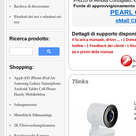
Prez­zo di Ven­di­ta Con­si­glia­to:
Fon­te di ap­prov­vi­gio­na­men­to
Bacheca di discussione
PEARL €
Risultati dei test e relazioni sui
eMall C
test
Det­ta­gli di sup­por­to di­spo­ni­b
Ricerca prodotto:
4 Sca­ri­ca ma­nua­le, dri­ver ...
•
1 Do­man
ho­tli­ne
•
1 Feed­back dei clien­ti
•
1 Re­c
pa e pre­mi del­la stam­pa
A
p
Shopping:
Apple iOS iPhone iPad Air
7links
Samsung Galaxy Smartphone
Android Tablet Cell-Phone
Handy Mobiltelefon
Ü
Solargenerator
Z
u
Monoblock Klimaanlage
a
2K Überwachungskamera
Rundumsicht Kamera