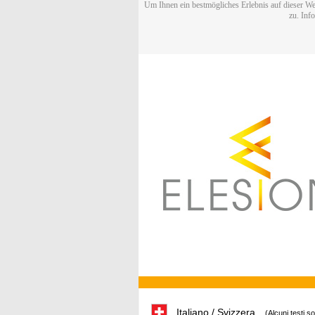
Um Ihnen ein bestmögliches Erlebnis auf dieser We
zu. Inf
Italiano / Svizzera
(Alcuni testi s