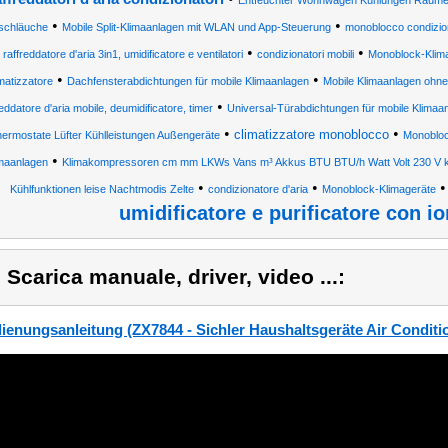
Entfeuchter Wohnwägen Kühlungen Räume
•
•
tschläuche
Mobile Split-Klimaanlagen mit WLAN und App-Steuerung
monoblocco condizion
•
•
•
raffreddatore d'aria 3in1, umidificatore e ventilatori
condizionatori mobili
Monoblock-Klima
•
•
matizzatore
Dachfensterabdichtungen für mobile Klimaanlagen
Mobile Klimaanlagen ohne
•
reddatore d'aria mobile, deumidificatore, timer
Universal-Türabdichtungen für mobile Klimaa
•
•
climatizzatore monoblocco
ermostate Lüfter Kühlleistungen Außengeräte
Monobloc
•
maanlagen
Klimakompressoren cm mm LKWs Vans m³ Akkus BTU BTU/h Watt Volt 230 V
•
•
Kühlfunktionen leise Nachtmodis Zelte
condizionatore d'aria
Monoblock-Klimageräte
umidificatore e purificatore con io
) Scarica manuale, driver, video ...:
ienungsanleitung (ZX7844 - Sichler Haushaltsgeräte Air Condit