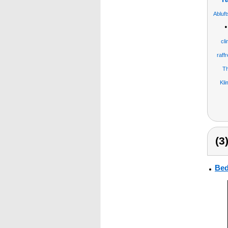
Abluf
cli
raff
Th
Kli
(3
Bed