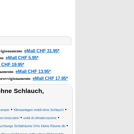
eMall CHF 31.95*
vigionamento
:
eMall CHF 5.95*
to
:
 CHF 19.95*
eMall CHF 13.95*
onamento
:
eMall CHF 17.95*
pprovvigionamento
:
 ohne Schlauch,
•
•
 camper
Klimaanlagen mobil ohne Schlauch
•
•
con ionizzatori
unità di climatizzazione
•
euchtungs Schlafräume GHz kleine Räume db