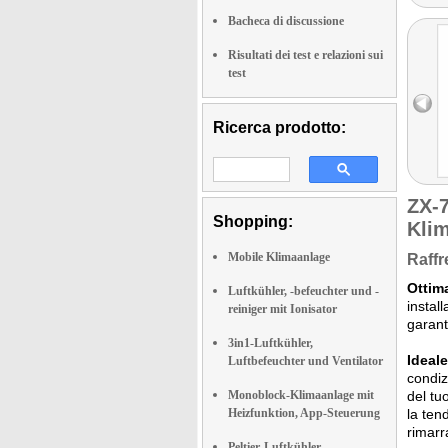
Bacheca di discussione
Risultati dei test e relazioni sui
test
Ricerca prodotto:
ZX-
Shopping:
Kli
Mobile Klimaanlage
Raffr
Ottima
Luftkühler, -befeuchter und -
instal
reiniger mit Ionisator
garanti
3in1-Luftkühler,
Ideale
Luftbefeuchter und Ventilator
condiz
Monoblock-Klimaanlage mit
del tu
Heizfunktion, App-Steuerung
la ten
rimarr
Peltier-Luftkühler,