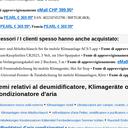
eMall CHF 399.95*
di approvvigionamento
PEARL € 369,99*
ia
EAN:
4022107453790
/
B0FTG8C4KR
;
PEARL € 369,99*
PEARL € 369,99*
a
;
Francia
essori / I clienti spesso hanno anche acquistato:
ter- und Abluftschlauch-Set für mobile Klimaanlage ACS-5.app •
Fonte di approv
ium-Knopfzellen CR2025, 3 Volt, im 10er-Sparpaket •
Fonte di approvvigionamen
eMall
m-Verlängerungskabel mit 2 Buchsen, 5 m •
Fonte di approvvigionamento
:
ft Fensterabdichtung für mobile Klimageräte, Hot Air Stop •
Fonte di approvvigi
Universal-Fenster- & Türabdichtung für mobile Klimaanlagen, Klett •
Fonte di a
emi relativi al deumidificatore, Klimageräte
ondizionatore d'aria
•
•
izionatore senza unità esterna
Klimaanlagen mobil
climatizzatore per camper, roulotte,
•
Klimaanlagen ohne Abluftschlauch
raffreddatore d'aria Peltier, umidificatore e purificatore 
•
mittelleitungen Kondensatoren Kältemittel Fernbedienungen Sommer kühlen
Raumluft Entf
•
affreddatori d'aria condizionatori