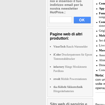
noi e inserisci il tuo
Comp
indirizzo email per la
nostra newsletter
App 
HotPrice.:
Funz
temp
Comp
sist
Grigl
Pagine web di altri
Mobi
produttori:
Set 
Live
VisorTech
Rauch-Warnmelder
Mass
iColor
Druckerpatronen für Epson
Asso
Tintenstrahldrucker
Alim
Dime
infactory
Hänge Moskitonetz
Cond
Pavillons
Nota:
revolt
Mobile Powerstationen
con un
volte 
tka Köbele Akkutechnik
operaz
Hörgerätebatterien
Sito web di servizio e
Prezzo 