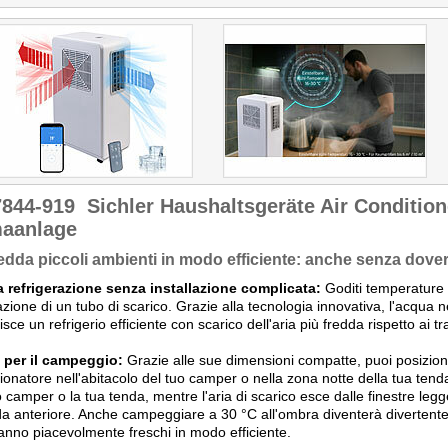
ein leicht geöffnetes Fenster
oder in Richtung Vorzelt
entweichen kann."
7844-919
Sichler Haushaltsgeräte Air Conditio
maanlage
edda piccoli ambienti in modo efficiente: anche senza dover 
 refrigerazione senza installazione complicata:
Goditi temperature 
lazione di un tubo di scarico. Grazie alla tecnologia innovativa, l'acqua n
sce un refrigerio efficiente con scarico dell'aria più fredda rispetto ai tr
 per il campeggio:
Grazie alle sue dimensioni compatte, puoi posizi
ionatore nell'abitacolo del tuo camper o nella zona notte della tua tend
o camper o la tua tenda, mentre l'aria di scarico esce dalle finestre leg
da anteriore. Anche campeggiare a 30 °C all'ombra diventerà divertente!
anno piacevolmente freschi in modo efficiente.