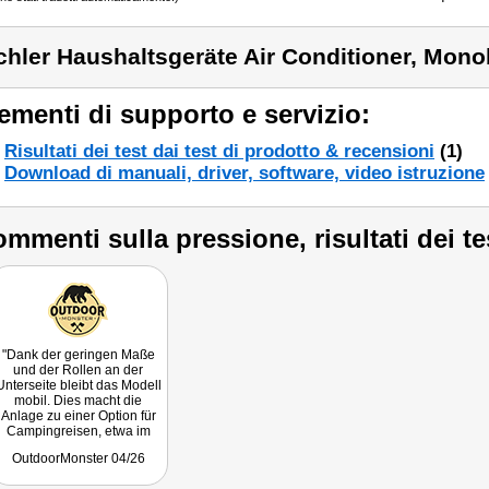
chler Haushaltsgeräte Air Conditioner, Mon
ementi di supporto e servizio:
Risultati dei test dai test di prodotto & recensioni
(1)
Download di manuali, driver, software, video istruzione
mmenti sulla pressione, risultati dei te
"Dank der geringen Maße
und der Rollen an der
Unterseite bleibt das Modell
mobil. Dies macht die
Anlage zu einer Option für
Campingreisen, etwa im
Fahrerhaus eines Campers
OutdoorMonster 04/26
oder im Schlafbereich eines
Zelts, sofern die Abluft über