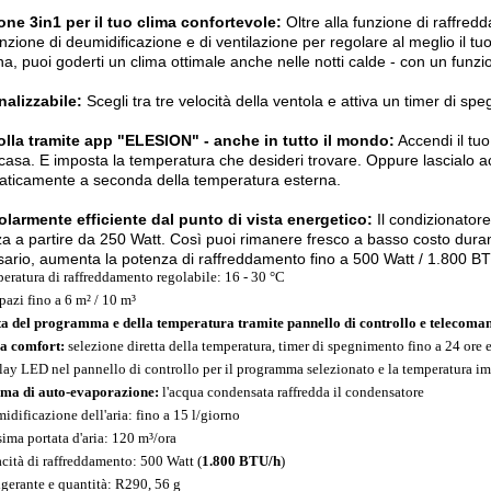
ne 3in1 per il tuo clima confortevole:
Oltre alla funzione di raffred
nzione di deumidificazione e di ventilazione per regolare al meglio il tuo
na, puoi goderti un clima ottimale anche nelle notti calde - con un funz
alizzabile:
Scegli tra tre velocità della ventola e attiva un timer di sp
olla tramite app "ELESION" - anche in tutto il mondo:
Accendi il tuo
casa. E imposta la temperatura che desideri trovare. Oppure lascialo
ticamente a seconda della temperatura esterna.
olarmente efficiente dal punto di vista energetico:
Il condizionator
a a partire da 250 Watt. Così puoi rimanere fresco a basso costo durante
ario, aumenta la potenza di raffreddamento fino a 500 Watt / 1.800 BT
eratura di raffreddamento regolabile: 16 - 30 °C
pazi fino a 6 m² / 10 m³
ta del programma e della temperatura tramite pannello di controllo e telecoma
a comfort:
selezione diretta della temperatura, timer di spegnimento fino a 24 ore 
lay LED nel pannello di controllo per il programma selezionato e la temperatura i
ema di auto-evaporazione:
l'acqua condensata raffredda il condensatore
idificazione dell'aria: fino a 15 l/giorno
ima portata d'aria: 120 m³/ora
cità di raffreddamento: 500 Watt (
1.800 BTU/h
)
igerante e quantità: R290, 56 g