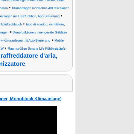
 Wasserkühlungen entfeuchten Wohnmobile
•
atori
Klimaanlagen mobil ohne Abluftschlauch
•
anlagen mit Heizfunktion, App-Steuerung
•
 Abluftschlauch
tubo di scarico, ventilatore,
•
nlagen
Sleepfunktionen Innengeräte Gebläse
•
k-Klimaanlagen mit App-Steuerung
Mobile
•
 kW
Raumgrößen Smarte Life Kühlkreisläufe
raffreddatore d'aria,
•
nizzatore
ioner, Monoblock Klimaanlage)