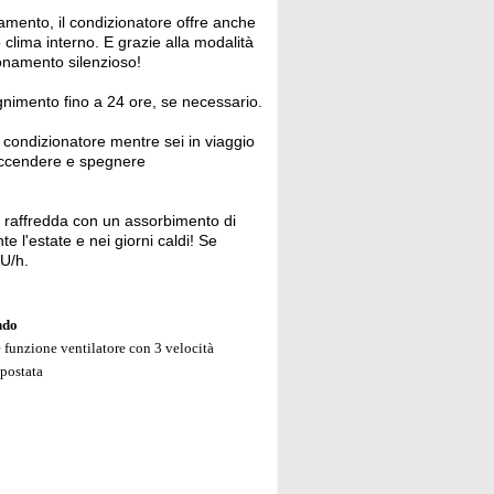
damento, il condizionatore offre anche
 clima interno. E grazie alla modalità
ionamento silenzioso!
egnimento fino a 24 ore, se necessario.
 condizionatore mentre sei in viaggio
 accendere e spegnere
e raffredda con un assorbimento di
 l'estate e nei giorni caldi! Se
U/h.
ndo
e funzione ventilatore con 3 velocità
mpostata