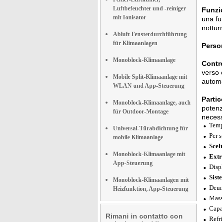
Luftbefeuchter und -reiniger
Funzio
mit Ionisator
una fu
nottur
Abluft Fensterdurchführung
für Klimaanlagen
Person
Monoblock-Klimaanlage
Contr
verso 
Mobile Split-Klimaanlage mit
automa
WLAN und App-Steuerung
Partic
Monoblock-Klimaanlage, auch
potenz
für Outdoor-Montage
necess
Temp
Universal-Türabdichtung für
Per s
mobile Klimaanlage
Scel
Monoblock-Klimaanlage mit
Extr
App-Steuerung
Disp
Sist
Monoblock-Klimaanlagen mit
Deum
Heizfunktion, App-Steuerung
Mass
Capa
Rimani in contatto con
Refr