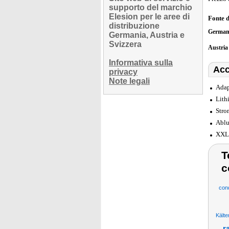
supporto del marchio
Elesion per le aree di
Fonte 
distribuzione
German
Germania, Austria e
Svizzera
Austri
Informativa sulla
Acc
privacy
Note legali
Adap
Lith
Stro
Ablu
XXL-
T
c
cond
Kälte
r