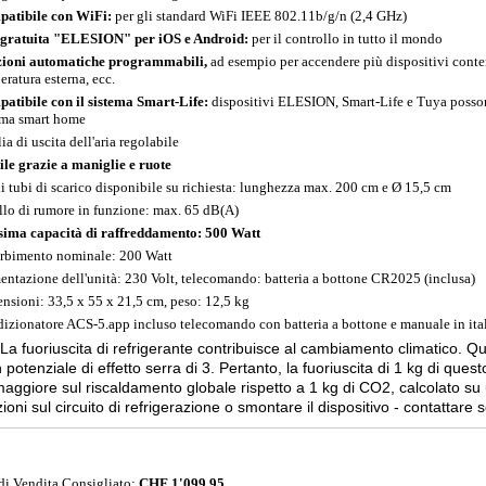
atibile con WiFi:
per gli standard WiFi IEEE 802.11b/g/n (2,4 GHz)
gratuita "ELESION" per iOS e Android:
per il controllo in tutto il mondo
ioni automatiche programmabili,
ad esempio per accendere più dispositivi conte
eratura esterna, ecc.
atibile con il sistema Smart-Life:
dispositivi ELESION, Smart-Life e Tuya possono
ema smart home
ia di uscita dell'aria regolabile
le grazie a maniglie e ruote
di tubi di scarico disponibile su richiesta: lunghezza max. 200 cm e Ø 15,5 cm
llo di rumore in funzione: max. 65 dB(A)
ima capacità di raffreddamento: 500 Watt
rbimento nominale: 200 Watt
entazione dell'unità: 230 Volt, telecomando: batteria a bottone CR2025 (inclusa)
nsioni: 33,5 x 55 x 21,5 cm, peso: 12,5 kg
izionatore ACS-5.app incluso telecomando con batteria a bottone e manuale in ita
La fuoriuscita di refrigerante contribuisce al cambiamento climatico. Que
 potenziale di effetto serra di 3. Pertanto, la fuoriuscita di 1 kg di que
maggiore sul riscaldamento globale rispetto a 1 kg di CO2, calcolato su
ioni sul circuito di refrigerazione o smontare il dispositivo - contattare
di Vendita Consigliato:
CHF 1'099.95