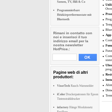
Szenen, TV, Hifi & Co
Util
Oven
Programmierbare
Pron
Heizkörperthermostate mit
Prog
Bluetooth
Temp
Blue
Rimani in contatto con
App 
noi e inserisci il tuo
Cont
indirizzo email per la
nostra newsletter
Funz
HotPrice.:
Funz
Comp
sist
Ulte
prog
Pagine web di altri
Resi
produttori:
Inst
Alim
VisorTech
Rauch-Warnmelder
Dime
iColor
Druckerpatronen für Epson
Term
Tintenstrahldrucker
infactory
Hänge Moskitonetz
Pavillons