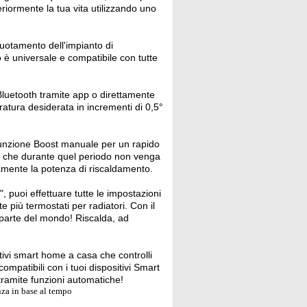
iormente la tua vita utilizzando uno
uotamento dell'impianto di
to è universale e compatibile con tutte
 Bluetooth tramite app o direttamente
ratura desiderata in incrementi di 0,5°
 funzione Boost manuale per un rapido
do che durante quel periodo non venga
eamente la potenza di riscaldamento.
uoi effettuare tutte le impostazioni
più termostati per radiatori. Con il
 parte del mondo! Riscalda, ad
tivi smart home a casa che controlli
mpatibili con i tuoi dispositivi Smart
 tramite funzioni automatiche!
nza in base al tempo