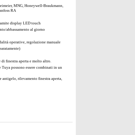
: Heimeier, MNG, Honeywell-Braukmann,
Danfoss RA
tramite display LED touch
mento/abbassamento al giorno
alità operative, regolazione manuale
eparatamente)
i finestra aperta e molto altro.
 e Tuya possono essere combinati in un
antigelo, rilevamento finestra aperta,