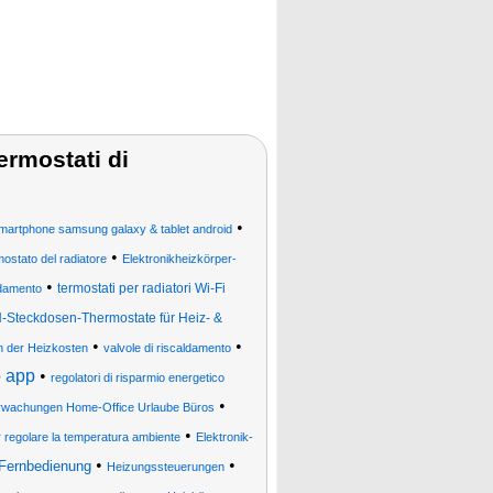
termostati di
•
& smartphone samsung galaxy & tablet android
•
mostato del radiatore
Elektronikheizkörper-
•
termostati per radiatori Wi-Fi
aldamento
Steckdosen-Thermostate für Heiz- &
•
•
 der Heizkosten
valvole di riscaldamento
o app
•
regolatori di risparmio energetico
•
rwachungen Home-Office Urlaube Büros
•
r regolare la temperatura ambiente
Elektronik-
•
•
 Fernbedienung
Heizungssteuerungen