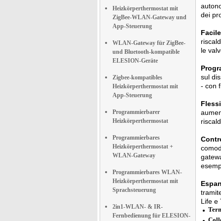
autono
Heizkörperthermostat mit
dei pr
ZigBee-WLAN-Gateway und
App-Steuerung
Facile
riscal
WLAN-Gateway für ZigBee-
le val
und Bluetooth-kompatible
ELESION-Geräte
Progr
sul di
Zigbee-kompatibles
- con 
Heizkörperthermostat mit
App-Steuerung
Flessi
Programmierbarer
aument
Heizkörperthermostat
riscal
Programmierbares
Contro
Heizkörperthermostat +
comoda
WLAN-Gateway
gatewa
esempi
Programmierbares WLAN-
Heizkörperthermostat mit
Espan
Sprachsteuerung
tramit
Life e
2in1-WLAN- & IR-
Term
Fernbedienung für ELESION-
Coll