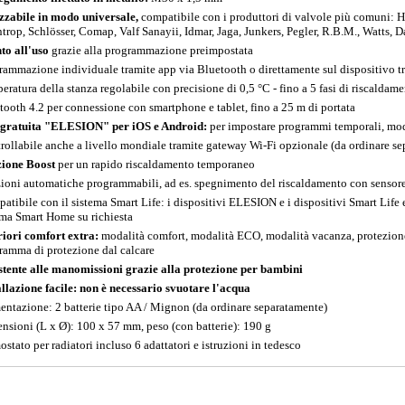
izzabile in modo universale,
compatibile con i produttori di valvole più comuni
trop, Schlösser, Comap, Valf Sanayii, Idmar, Jaga, Junkers, Pegler, R.B.M., Watts, 
to all'uso
grazie alla programmazione preimpostata
rammazione individuale tramite app via Bluetooth o direttamente sul dispositivo 
eratura della stanza regolabile con precisione di 0,5 °C - fino a 5 fasi di riscalda
tooth 4.2 per connessione con smartphone e tablet, fino a 25 m di portata
gratuita "ELESION" per iOS e Android:
per impostare programmi temporali, mod
rollabile anche a livello mondiale tramite gateway Wi-Fi opzionale (da ordinare s
ione Boost
per un rapido riscaldamento temporaneo
ioni automatiche programmabili, ad es. spegnimento del riscaldamento con sensore d
atibile con il sistema Smart Life: i dispositivi ELESION e i dispositivi Smart Life
ema Smart Home su richiesta
riori comfort extra:
modalità comfort, modalità ECO, modalità vacanza, protezione 
ramma di protezione dal calcare
stente alle manomissioni grazie alla protezione per bambini
allazione facile: non è necessario svuotare l'acqua
entazione: 2 batterie tipo AA / Mignon (da ordinare separatamente)
nsioni (L x Ø): 100 x 57 mm, peso (con batterie): 190 g
ostato per radiatori incluso 6 adattatori e istruzioni in tedesco