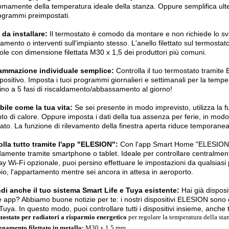
mamente della temperatura ideale della stanza. Oppure semplifica ulter
ogrammi preimpostati.
 da installare:
Il termostato è comodo da montare e non richiede lo sv
damento o interventi sull'impianto stesso. L'anello filettato sul termosta
vole con dimensione filettata M30 x 1,5 dei produttori più comuni.
ammazione individuale semplice:
Controlla il tuo termostato tramite
spositivo. Imposta i tuoi programmi giornalieri e settimanali per la tempe
fino a 5 fasi di riscaldamento/abbassamento al giorno!
bile come la tua vita:
Se sei presente in modo imprevisto, utilizza la
o di calore. Oppure imposta i dati della tua assenza per ferie, in mo
dato. La funzione di rilevamento della finestra aperta riduce temporan
lla tutto tramite l'app "ELESION":
Con l'app Smart Home "ELESION", p
mente tramite smartphone o tablet. Ideale per controllare centralmente 
y Wi-Fi opzionale, puoi persino effettuare le impostazioni da qualsiasi
o, l'appartamento mentre sei ancora in attesa in aeroporto.
di anche il tuo sistema Smart Life e Tuya esistente:
Hai già disposi
e app? Abbiamo buone notizie per te: i nostri dispositivi ELESION sono co
 Tuya. In questo modo, puoi controllare tutti i dispositivi insieme, anche
ostato per radiatori a risparmio energetico
per regolare la temperatura della sta
egamento filettato in metallo:
M30 x 1,5 mm