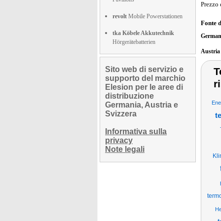
Prezzo 
revolt
Mobile Powerstationen
Fonte 
tka Köbele Akkutechnik
German
Hörgerätebatterien
Austri
Sito web di servizio e
T
supporto del marchio
r
Elesion per le aree di
distribuzione
Ene
Germania, Austria e
Svizzera
t
Informativa sulla
privacy
Note legali
Kl
term
He