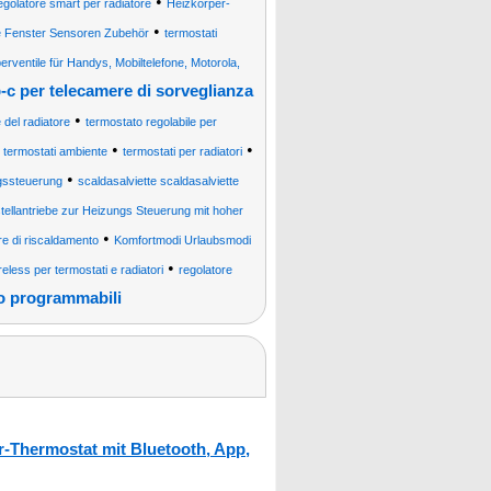
•
egolatore smart per radiatore
Heizkörper-
•
 Fenster Sensoren Zubehör
termostati
ventile für Handys, Mobiltelefone, Motorola,
-c per telecamere di sorveglianza
•
 del radiatore
termostato regolabile per
•
•
•
termostati ambiente
termostati per radiatori
•
gssteuerung
scaldasalviette scaldasalviette
tellantriebe zur Heizungs Steuerung mit hoher
•
re di riscaldamento
Komfortmodi Urlaubsmodi
•
ireless per termostati e radiatori
regolatore
to programmabili
-Thermostat mit Bluetooth, App,