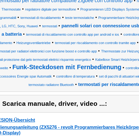
ermostato per radiatore compatibile Zigbee con controllo app
•
r
•
•
Thermostate
regolatore digitale per termosifone
Programmieren LED Displays Systeme
•
•
•
grammabili
termostati di riscaldamento
teste termostatiche
Programmierbare Heizkörper
•
•
pannelli solari con connessione usb
, LG, HTC, Sony, Huawei
termostati
•
•
a batteria
termostati di riscaldamento con controllo app per android e ios
controllore
•
•
ldamento
Heizungsventilantriebe
termostati per riscaldamento con controllo tramite app
•
mostati per radiatori elettronici con funzione boost e controllo app
Thermostate zur Heizun
•
tali protezione dal gelo termostati elettrici risparmio energetico
Kabellose Smart Heizkörpers
Funk-Steckdosen mit Fernbedienung
•
•
weite
controllo
•
•
ccessoires Energie spar Automatik
controllore di temperatura
set di pacchi di attuatori w
•
termostati per riscaldamen
termostato radiatore Bluetooth
) Scarica manuale, driver, video ...:
SION-Übersicht
ienungsanleitung (ZX5276 - revolt Programmierbares Heizkörper
-Display)