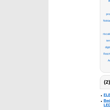
t
pro
Nokia
risca
ter
digi
Reich
A
(2
ELE
Bed
LED