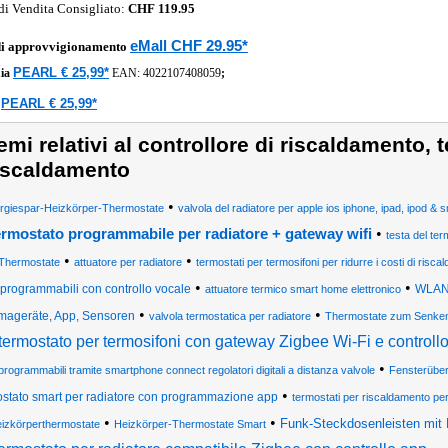
di Vendita Consigliato:
CHF 119.95
eMall CHF 29.95*
di approvvigionamento
PEARL € 25,99*
ia
EAN:
4022107408059
;
PEARL € 25,99*
a
emi relativi al controllore di riscaldamento, 
iscaldamento
•
rgiespar-Heizkörper-Thermostate
valvola del radiatore per apple ios iphone, ipad, ipod 
•
ermostato programmabile per radiatore + gateway wifi
testa del ter
•
•
Thermostate
attuatore per radiatore
termostati per termosifoni per ridurre i costi di risc
•
•
programmabili con controllo vocale
WLAN-
attuatore termico smart home elettronico
•
•
imageräte, App, Sensoren
valvola termostatica per radiatore
Thermostate zum Senken
termostato per termosifoni con gateway Zigbee Wi-Fi e controll
•
programmabili tramite smartphone connect regolatori digitali a distanza valvole
Fensterübe
•
ostato smart per radiatore con programmazione app
termostati per riscaldamento pe
•
•
Funk-Steckdosenleisten mit
izkörperthermostate
Heizkörper-Thermostate Smart