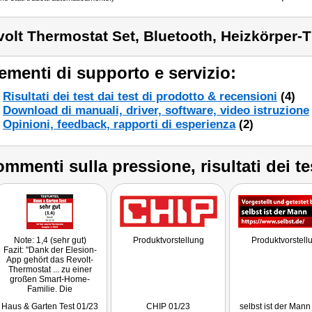
volt Thermostat Set, Bluetooth, Heizkörper-
ementi di supporto e servizio:
Risultati dei test dai test di prodotto & recensioni
(4)
Download di manuali, driver, software, video istruzione
Opinioni, feedback, rapporti di esperienza
(2)
mmenti sulla pressione, risultati dei te
Note: 1,4 (sehr gut)
Produktvorstellung
Produktvorstell
Fazit: "Dank der Elesion-
App gehört das Revolt-
Thermostat ... zu einer
großen Smart-Home-
Familie. Die
Temperaturgenauigkeit ist
Haus & Garten Test 01/23
CHIP 01/23
selbst ist der Mann
sehr gut."