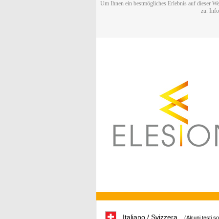
Um Ihnen ein bestmögliches Erlebnis auf dieser We
zu. Inf
Italiano / Svizzera
(Alcuni testi s