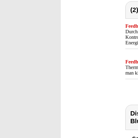
(2
Feedba
Durch 
Kontro
Energi
Feedba
Therm
man ki
Di
Bl