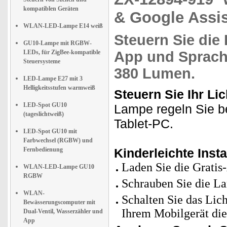
kompatiblen Geräten
& Google Assis
WLAN-LED-Lampe E14 weiß
Steuern Sie die
GU10-Lampe mit RGBW-
LEDs, für ZigBee-kompatible
App und Sprach
Steuersysteme
380 Lumen
.
LED-Lampe E27 mit 3
Helligkeitsstufen warmweiß
Steuern Sie Ihr Lic
LED-Spot GU10
Lampe regeln Sie b
(tageslichtweiß)
Tablet-PC.
LED-Spot GU10 mit
Farbwechsel (RGBW) und
Fernbedienung
Kinderleichte Insta
Laden Sie die Gratis
WLAN-LED-Lampe GU10
RGBW
Schrauben Sie die L
WLAN-
Schalten Sie das Lic
Bewässerungscomputer mit
Ihrem Mobilgerät die
Dual-Ventil, Wasserzähler und
App