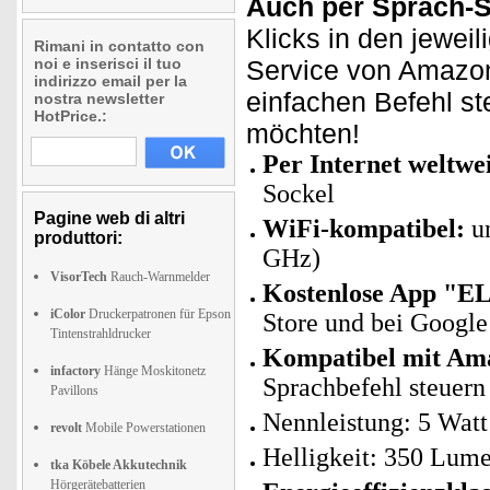
Auch per Sprach-
Klicks in den jewei
Rimani in contatto con
noi e inserisci il tuo
Service von Amazon
indirizzo email per la
einfachen Befehl ste
nostra newsletter
HotPrice.:
möchten!
Per Internet weltwe
Sockel
Pagine web di altri
WiFi-kompatibel:
un
produttori:
GHz)
VisorTech
Rauch-Warnmelder
Kostenlose App "E
iColor
Druckerpatronen für Epson
Store und bei Googl
Tintenstrahldrucker
Kompatibel mit
Am
infactory
Hänge Moskitonetz
Sprachbefehl steuern
Pavillons
Nennleistung: 5 Watt
revolt
Mobile Powerstationen
Helligkeit: 350 Lum
tka Köbele Akkutechnik
Hörgerätebatterien