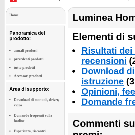
Luminea Hom
Home
Panoramica del
Elementi di s
prodotto:
Risultati dei
attuali prodotti
recensioni
(
precedenti prodotti
tutto prodotti
Download di 
Accessori prodotti
istruzione
(3
Area di supporto:
Opinioni, fe
Domande fre
Download di manuali, driver,
video
Domande frequenti sulla
Commenti sull
hotline
Esperienza, riscontri
premi: