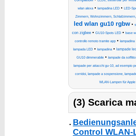
LEDs, steuerbar per Mobil
•
•
wlan alexa
lampadina LED
LED-Sp
Zimmern, Wohnzimmern, Schlafzimmern,
led wlan gu10 rgbw
•
s
•
•
con zigbee
GU10-Spots LED
base wh
•
controllo remoto tramite app
lampadina
•
•
lampade le
lampada LED
lampadina
•
GU10 dimmerabile
lampade da soffitto
lampade per attacchi gu-10, ad esempio per
corridoi, lampade a sospensione, lampa
WLAN-Lampen für Apple i
(3) Scarica ma
Bedienungsanle
Control WLAN-