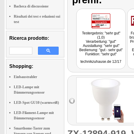
Bacheca di discussione
Risultati dei test e relazioni sui
test
Testergebnis: "sehr gut"
Fa
(1,0)
br
Ricerca prodotto:
Verarbeitung: "gut"
Pr
Ausstattung: "sehr gut"
Bedienung: "gut - sehr gut"
E
Funktion: "sehr gut"
Fazit: "Die Luminea GU10-
technikzuhause.de 12/17
Lampen haben sich im
Shopping:
Praxistest bewährt."
Einbaustrahler
LED-Lampe mit
Dämmerungssensor
LED-Spot GU10 (warmweiß)
LED-Filament-Lampe mit
Dämmerungssensor
Smarthome-Taster zum
ZX-12894-919
Steuern von Szenen und