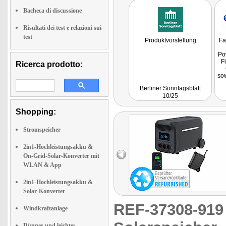
Bacheca di discussione
Risultati dei test e relazioni sui
test
Produktvorstellung
Fa
Po
F
Ricerca prodotto:
so
i
Berliner Sonntagsblatt
L
10/25
la
Shopping:
s
L
Stromspeicher
Zu
E
gr
2in1-Hochleistungsakku &
On-Grid-Solar-Konverter mit
WLAN & App
2in1-Hochleistungsakku &
Solar-Konverter
REF-37308-91
Windkraftanlage
Dünnes und leichtes,