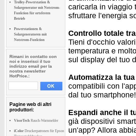
Trolley-Powerstation &
caricarla in viaggio 
Solargenerator mit Notstrom-
Funktion für ortsfesten
sfruttare l'energia 
Betrieb
Powerstationen &
Controllo totale t
Solargeneratoren mit
Notstrom-Funktion
Tieni d'occhio valori
temperatura e molt
Rimani in contatto con
sul display del tuo 
noi e inserisci il tuo
indirizzo email per la
nostra newsletter
Automatizza la tu
HotPrice.:
compatibili con l'ap
dal tuo smartphone! 
Pagine web di altri
produttori:
Espandi anche il t
già dispositivi smar
VisorTech
Rauch-Warnmelder
un'app? Allora abbia
iColor
Druckerpatronen für Epson