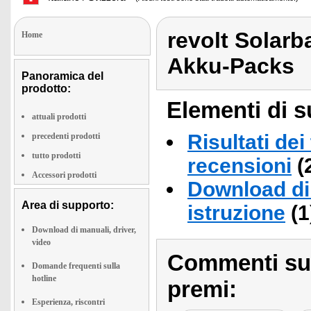
revolt Solarba
Home
Akku-Packs
Panoramica del
prodotto:
Elementi di s
attuali prodotti
Risultati dei
precedenti prodotti
tutto prodotti
recensioni
(
Accessori prodotti
Download di 
Area di supporto:
istruzione
(1
Download di manuali, driver,
video
Commenti sull
Domande frequenti sulla
hotline
premi:
Esperienza, riscontri