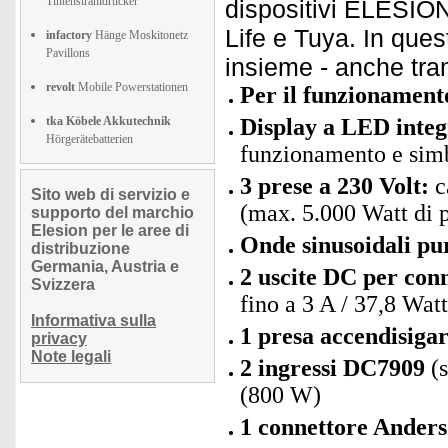
Tintenstrahldrucker
dispositivi ELESION 
Life e Tuya. In quest
infactory
Hänge Moskitonetz
Pavillons
insieme - anche tra
revolt
Mobile Powerstationen
Per il funzionamento
tka Köbele Akkutechnik
Display a LED integ
Hörgerätebatterien
funzionamento e simb
3 prese a 230 Volt:
c
Sito web di servizio e
(max. 5.000 Watt di 
supporto del marchio
Elesion per le aree di
Onde sinusoidali pu
distribuzione
Germania, Austria e
2 uscite DC per conn
Svizzera
fino a 3 A / 37,8 Wat
Informativa sulla
1 presa accendisigar
privacy
Note legali
2 ingressi DC7909
(s
(800 W)
1 connettore Ander