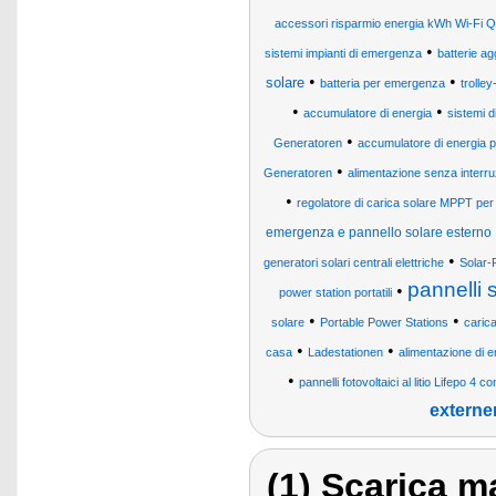
accessori risparmio energia kWh Wi-Fi 
•
sistemi impianti di emergenza
batterie ag
•
•
solare
batteria per emergenza
trolle
•
•
accumulatore di energia
sistemi 
•
Generatoren
accumulatore di energia pe
•
Generatoren
alimentazione senza interr
•
regolatore di carica solare MPPT per 
emergenza e pannello solare esterno
•
generatori solari centrali elettriche
Solar-
pannelli s
•
power station portatili
•
•
solare
Portable Power Stations
caric
•
•
casa
Ladestationen
alimentazione di 
•
pannelli fotovoltaici al litio Lifepo 4 
externer
(1) Scarica ma