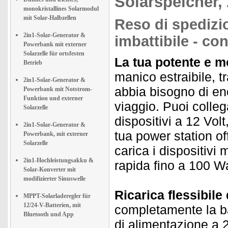
Solarspeicher,
monokristallines Solarmodul
mit Solar-Halbzellen
Reso di spedizio
2in1-Solar-Generator &
imbattibile - co
Powerbank mit externer
Solarzelle für ortsfesten
La tua potente e mo
Betrieb
manico estraibile, t
2in1-Solar-Generator &
abbia bisogno di ene
Powerbank mit Notstrom-
Funktion und externer
viaggio. Puoi collega
Solarzelle
dispositivi a 12 Volt
2in1-Solar-Generator &
tua power station of
Powerbank, mit externer
Solarzelle
carica i dispositivi 
2in1-Hochleistungsakku &
rapida fino a 100 Wa
Solar-Konverter mit
modifizierter Sinuswelle
Ricarica flessibile
MPPT-Solarladeregler für
12/24-V-Batterien, mit
completamente la ba
Bluetooth und App
di alimentazione a 2