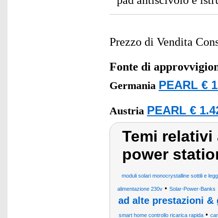
pad antiscivolo e istr
Prezzo di Vendita Cons
Fonte di approvvigi
PEARL € 1
Germania
PEARL € 1.4
Austria
Temi relativi
power statio
moduli solari monocrystalline sottili e leg
•
alimentazione 230v
Solar-Power-Banks
ad alte prestazioni & 
•
smart home controllo ricarica rapida
car