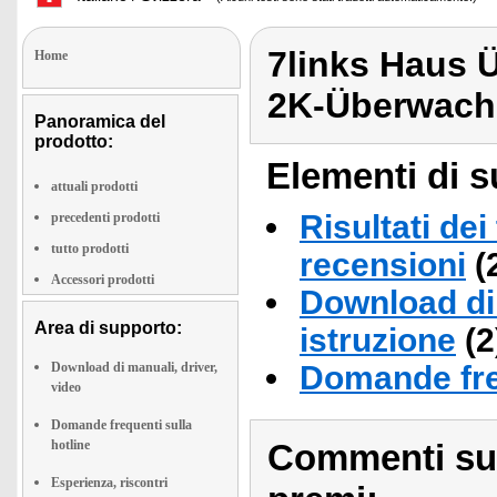
7links Haus
Home
2K-Überwac
Panoramica del
prodotto:
Elementi di s
attuali prodotti
Risultati dei
precedenti prodotti
tutto prodotti
recensioni
(
Accessori prodotti
Download di 
Area di supporto:
istruzione
(2
Download di manuali, driver,
Domande fre
video
Domande frequenti sulla
hotline
Commenti sull
Esperienza, riscontri