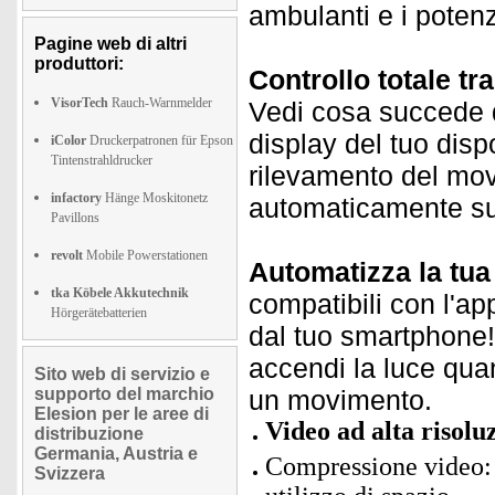
ambulanti e i potenzi
Pagine web di altri
produttori:
Controllo totale 
VisorTech
Rauch-Warnmelder
Vedi cosa succede di
display del tuo disp
iColor
Druckerpatronen für Epson
Tintenstrahldrucker
rilevamento del mov
infactory
Hänge Moskitonetz
automaticamente su 
Pavillons
revolt
Mobile Powerstationen
Automatizza la tu
tka Köbele Akkutechnik
compatibili con l'ap
Hörgerätebatterien
dal tuo smartphone! 
accendi la luce qua
Sito web di servizio e
supporto del marchio
un movimento.
Elesion per le aree di
Video ad alta risolu
distribuzione
Germania, Austria e
Compressione video: 
Svizzera