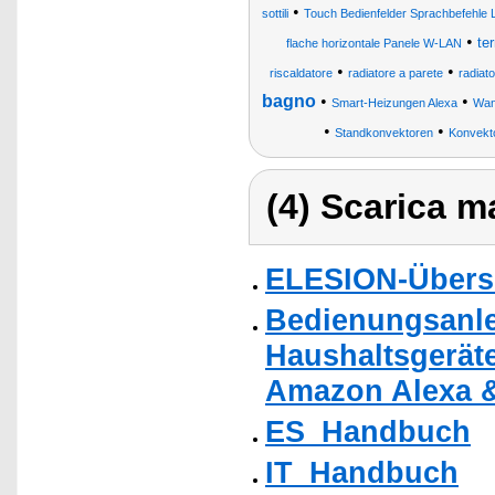
•
sottili
Touch Bedienfelder Sprachbefehle L
•
te
flache horizontale Panele W-LAN
•
•
riscaldatore
radiatore a parete
radiat
bagno
•
•
Smart-Heizungen Alexa
Wan
•
•
Standkonvektoren
Konvekt
(4) Scarica ma
ELESION-Übers
Bedienungsanlei
Haushaltsgeräte
Amazon Alexa &
ES_Handbuch
IT_Handbuch