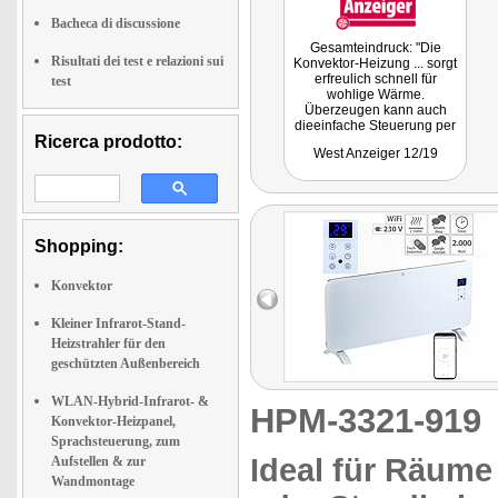
Bacheca di discussione
Gesamteindruck: "Die
Risultati dei test e relazioni sui
Konvektor-Heizung ... sorgt
erfreulich schnell für
test
wohlige Wärme.
Überzeugen kann auch
dieeinfache Steuerung per
Ricerca prodotto:
App."
West Anzeiger 12/19
Shopping:
Konvektor
Kleiner Infrarot-Stand-
Heizstrahler für den
geschützten Außenbereich
WLAN-Hybrid-Infrarot- &
HPM-3321-91
Konvektor-Heizpanel,
Sprachsteuerung, zum
Ideal für Räume
Aufstellen & zur
Wandmontage