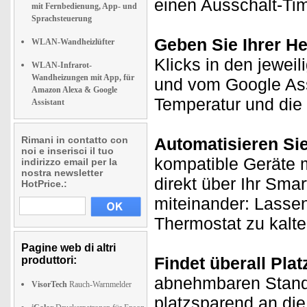
einen Ausschalt-Tim
mit Fernbedienung, App- und
Sprachsteuerung
Geben Sie Ihrer H
WLAN-Wandheizlüfter
Klicks in den jewei
WLAN-Infrarot-
Wandheizungen mit App, für
und vom Google Ass
Amazon Alexa & Google
Temperatur und die 
Assistant
Rimani in contatto con
Automatisieren Si
noi e inserisci il tuo
kompatible Geräte m
indirizzo email per la
nostra newsletter
direkt über Ihr Sma
HotPrice.:
miteinander: Lassen
Thermostat zu kalte
Pagine web di altri
Findet überall Plat
produttori:
abnehmbaren Standf
VisorTech
Rauch-Warnmelder
platzsparend an di