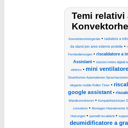
Temi relativi
Konvektorhei
•
radiatore a infr
Konvektionsheizgeräte
•
da stand per aree esterne protette
•
riscaldatore a 
Fernbedienungen
•
Assistant
stazioni meteo digitali 
mini ventilator
•
elettrico
Smarthomes Automationen Sprachassisten
risca
•
elegante mobile Rollen Timer
google assistant
•
riscal
•
Wandkonvektoren
Kompaktheizkörper D
•
convettore
Montagen Heizelemente St
•
•
Heizungen
pannelli riscaldanti
support
deumidificatore a gran