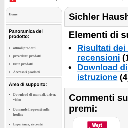
Sichler Haus
Home
Panoramica del
Elementi di s
prodotto:
Risultati dei
attuali prodotti
recensioni
(
precedenti prodotti
tutto prodotti
Download di 
Accessori prodotti
istruzione
(4
Area di supporto:
Commenti sull
Download di manuali, driver,
video
premi:
Domande frequenti sulla
hotline
Esperienza, riscontri