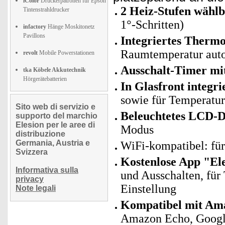
iColor
Druckerpatronen für Epson
2 Heiz-Stufen wählb
Tintenstrahldrucker
1°-Schritten)
infactory
Hänge Moskitonetz
Pavillons
Integriertes Thermo
Raumtemperatur auto
revolt
Mobile Powerstationen
Ausschalt-Timer mit
tka Köbele Akkutechnik
Hörgerätebatterien
In Glasfront integri
sowie für Temperatu
Sito web di servizio e
Beleuchtetes LCD-D
supporto del marchio
Elesion per le aree di
Modus
distribuzione
Germania, Austria e
WiFi-kompatibel: fü
Svizzera
Kostenlose App "El
Informativa sulla
und Ausschalten, für
privacy
Einstellung
Note legali
Kompatibel mit Ama
Amazon Echo, Googl