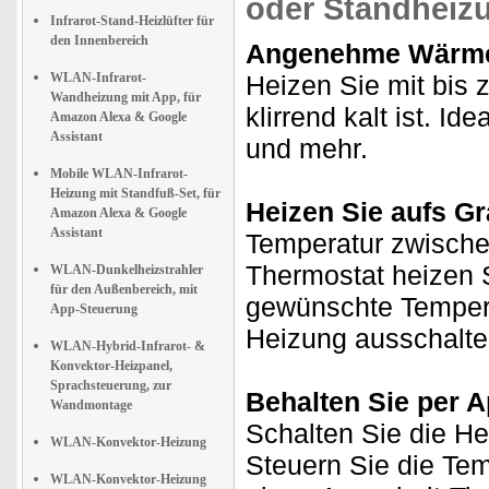
oder Standheiz
Infrarot-Stand-Heizlüfter für
den Innenbereich
Angenehme Wärme 
WLAN-Infrarot-
Heizen Sie mit bis
Wandheizung mit App, für
klirrend kalt ist. I
Amazon Alexa & Google
Assistant
und mehr.
Mobile WLAN-Infrarot-
Heizung mit Standfuß-Set, für
Heizen Sie aufs G
Amazon Alexa & Google
Assistant
Temperatur zwische
Thermostat heizen S
WLAN-Dunkelheizstrahler
für den Außenbereich, mit
gewünschte Temperat
App-Steuerung
Heizung ausschalte
WLAN-Hybrid-Infrarot- &
Konvektor-Heizpanel,
Sprachsteuerung, zur
Behalten Sie per A
Wandmontage
Schalten Sie die H
WLAN-Konvektor-Heizung
Steuern Sie die Te
WLAN-Konvektor-Heizung