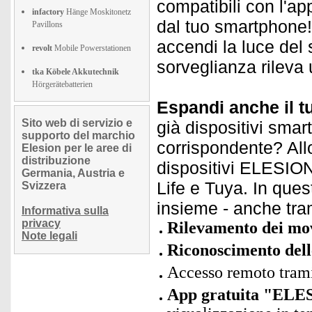
compatibili con l'ap
infactory
Hänge Moskitonetz
dal tuo smartphone! 
Pavillons
accendi la luce del 
revolt
Mobile Powerstationen
sorveglianza rileva
tka Köbele Akkutechnik
Hörgerätebatterien
Espandi anche il t
Sito web di servizio e
già dispositivi smar
supporto del marchio
corrispondente? Allo
Elesion per le aree di
distribuzione
dispositivi ELESION 
Germania, Austria e
Life e Tuya. In quest
Svizzera
insieme - anche tra
Informativa sulla
privacy
Rilevamento dei mo
Note legali
Riconoscimento delle
Accesso remoto trami
App gratuita "ELES