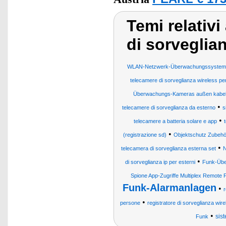
Temi relativi
di sorvegli
WLAN-Netzwerk-Überwachungssysteme 
telecamere di sorveglianza wireless per
Überwachungs-Kameras außen kabel
•
telecamere di sorveglianza da esterno
s
•
telecamere a batteria solare e app
•
(registrazione sd)
Objektschutz Zubehö
•
telecamera di sorveglianza esterna set
N
•
di sorveglianza ip per esterni
Funk-Übe
Spione App-Zugriffe Multiplex Remote F
Funk-Alarmanlagen
•
r
•
persone
registratore di sorveglianza wir
•
sis
Funk