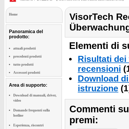
VisorTech Re
Home
Überwachung
Panoramica del
prodotto:
Elementi di s
attuali prodotti
Risultati dei
precedenti prodotti
tutto prodotti
recensioni
(
Accessori prodotti
Download di 
Area di supporto:
istruzione
(1
Download di manuali, driver,
video
Commenti sull
Domande frequenti sulla
hotline
premi:
Esperienza, riscontri