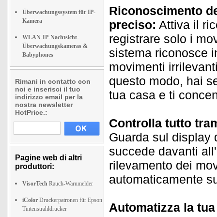
Riconoscimento del
Überwachungssystem für IP-
Kamera
preciso:
Attiva il r
registrare solo i mov
WLAN-IP-Nachtsicht-
Überwachungskameras &
sistema riconosce in
Babyphones
movimenti irrilevant
questo modo, hai sem
Rimani in contatto con
noi e inserisci il tuo
tua casa e ti concent
indirizzo email per la
nostra newsletter
HotPrice.:
Controlla tutto tr
Guarda sul display 
succede davanti all'
Pagine web di altri
rilevamento dei mov
produttori:
automaticamente su 
VisorTech
Rauch-Warnmelder
iColor
Druckerpatronen für Epson
Automatizza la tu
Tintenstrahldrucker