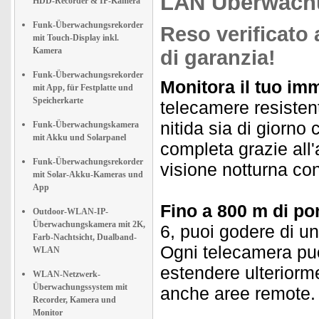
LAN Überwach
HDD-Recorder & IP-Kamera
Funk-Überwachungsrekorder
Reso verificato 
mit Touch-Display inkl.
Kamera
di garanzia!
Funk-Überwachungsrekorder
Monitora il tuo im
mit App, für Festplatte und
Speicherkarte
telecamere resistent
nitida sia di giorno
Funk-Überwachungskamera
mit Akku und Solarpanel
completa grazie all'
Funk-Überwachungsrekorder
visione notturna con
mit Solar-Akku-Kameras und
App
Fino a 800 m di por
Outdoor-WLAN-IP-
Überwachungskamera mit 2K,
6, puoi godere di u
Farb-Nachtsicht, Dualband-
Ogni telecamera può
WLAN
estendere ulteriorm
WLAN-Netzwerk-
Überwachungssystem mit
anche aree remote.
Recorder, Kamera und
Monitor