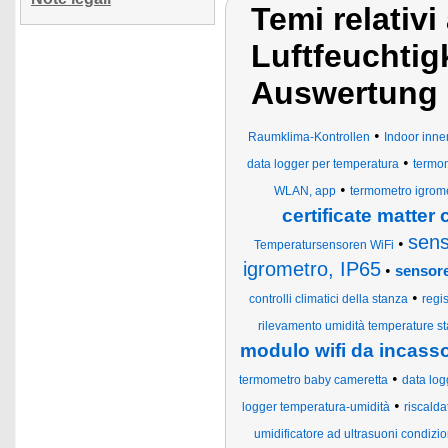
Temi relativ
Luftfeuchtig
Auswertung
•
Raumklima-Kontrollen
Indoor inn
•
data logger per temperatura
termo
•
WLAN, app
termometro igrome
certificate matte
sens
•
Temperatursensoren WiFi
igrometro, IP65
•
sensore
•
controlli climatici della stanza
regi
rilevamento umidità temperature st
modulo wifi da incasso
•
termometro baby cameretta
data log
•
logger temperatura-umidità
riscaldat
umidificatore ad ultrasuoni condizion