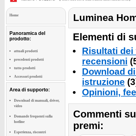
Luminea Hom
Home
Panoramica del
Elementi di s
prodotto:
Risultati dei
attuali prodotti
recensioni
(
precedenti prodotti
tutto prodotti
Download di 
Accessori prodotti
istruzione
(3
Area di supporto:
Opinioni, fe
Download di manuali, driver,
video
Commenti sull
Domande frequenti sulla
hotline
premi:
Esperienza, riscontri