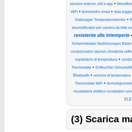
•
sensore esterno, wifi e app
Wandther
•
•
WiFi
termometro smart
data logge
•
Datalogger Temperaturrekorder
R
deumidificatori per camera da letto es
resistente alle intemperie
Schwimmbäder Badheizungen Bäder 
condizionatori stazioni climatiche raffr
•
registratore di temperatura
condiz
•
Thermostate
Entfeuchter Dehumidifi
•
Bluetooth
sensore di temperatura
•
Thermostate WiFi
termohigrometr
riscaldatore elettrico riscaldatori co
ELE
(3) Scarica ma