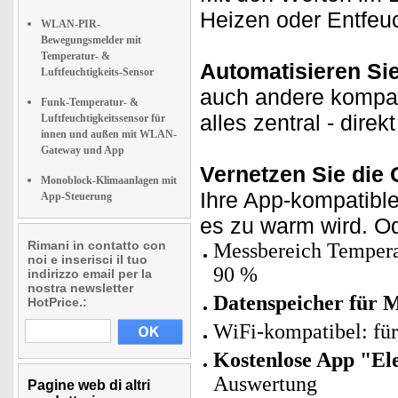
Heizen oder Entfeuc
WLAN-PIR-
Bewegungsmelder mit
Temperatur- &
Automatisieren Si
Luftfeuchtigkeits-Sensor
auch andere kompat
Funk-Temperatur- &
alles zentral - dire
Luftfeuchtigkeitssensor für
innen und außen mit WLAN-
Gateway und App
Vernetzen Sie die 
Monoblock-Klimaanlagen mit
Ihre App-kompatibl
App-Steuerung
es zu warm wird. Od
Rimani in contatto con
Messbereich Temperatu
noi e inserisci il tuo
90 %
indirizzo email per la
nostra newsletter
Datenspeicher für M
HotPrice.:
WiFi-kompatibel: fü
Kostenlose App "El
Auswertung
Pagine web di altri