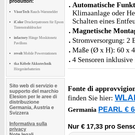
produttori:
Automatische Funk
Klimaanlage oder He
VisorTech
Rauch-Warnmelder
Schalten eines Entfeu
iColor
Druckerpatronen für Epson
Tintenstrahldrucker
Magnetische Montag
infactory
Hänge Moskitonetz
Stromversorgung: 2 B
Pavillons
Maße (Ø x H): 60 x 
revolt
Mobile Powerstationen
4 Sensoren inklusive
tka Köbele Akkutechnik
Hörgerätebatterien
Sito web di servizio e
Fonte di approvvigi
supporto del marchio
WLAN
Elesion per le aree di
finden Sie hier:
distribuzione
Germania, Austria e
PEARL € 6
Germania
Svizzera
Informativa sulla
Nur € 17,33 pro Senso
privacy
Note legali