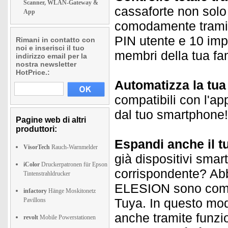
Scanner, WLAN-Gateway &
cassaforte non solo
App
comodamente tramite
PIN utente e 10 imp
Rimani in contatto con
noi e inserisci il tuo
membri della tua fam
indirizzo email per la
nostra newsletter
HotPrice.:
Automatizza la tu
compatibili con l'ap
dal tuo smartphone!
Pagine web di altri
produttori:
Espandi anche il t
VisorTech
Rauch-Warnmelder
già dispositivi smar
iColor
Druckerpatronen für Epson
corrispondente? Abbi
Tintenstrahldrucker
ELESION sono compat
infactory
Hänge Moskitonetz
Tuya. In questo modo,
Pavillons
anche tramite funzi
revolt
Mobile Powerstationen