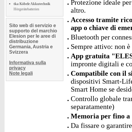
Protezione ideale per
tka Köbele Akkutechnik
altro.
Hörgerätebatterien
Accesso tramite rico
Sito web di servizio e
app o chiave di eme
supporto del marchio
Bluetooth per connes
Elesion per le aree di
distribuzione
Sempre attivo: non è
Germania, Austria e
Svizzera
App gratuita "ELES
Informativa sulla
impronte digitali e c
privacy
Compatibile con il 
Note legali
dispositivi Smart-Lif
Smart Home se desid
Controllo globale tr
separatamente)
Memoria per fino a 1
Da fissare o garantir