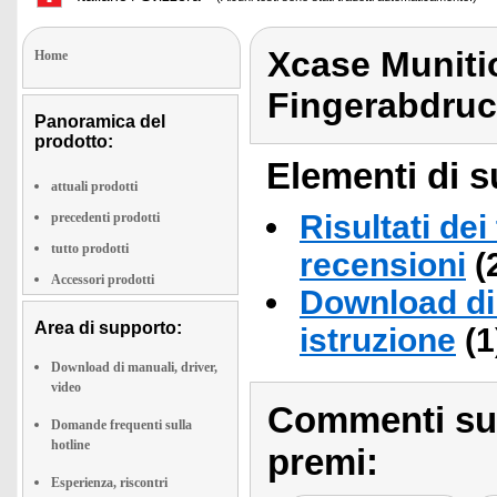
Xcase Munitio
Home
Fingerabdruck
Panoramica del
prodotto:
Elementi di s
attuali prodotti
Risultati dei
precedenti prodotti
tutto prodotti
recensioni
(
Accessori prodotti
Download di 
Area di supporto:
istruzione
(1
Download di manuali, driver,
video
Commenti sull
Domande frequenti sulla
hotline
premi:
Esperienza, riscontri