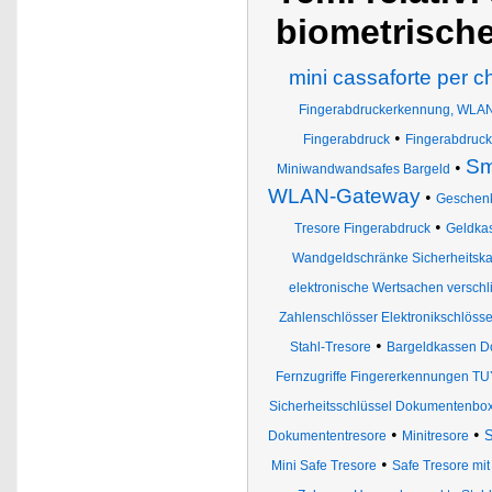
biometrisch
mini cassaforte per c
Fingerabdruckerkennung, WLA
•
Fingerabdruck
Fingerabdruck
Sm
•
Miniwandwandsafes Bargeld
WLAN-Gateway
•
Geschenk
•
Tresore Fingerabdruck
Geldkas
Wandgeldschränke Sicherheitska
elektronische Wertsachen verschl
Zahlenschlösser Elektronikschlöss
•
Stahl-Tresore
Bargeldkassen D
Fernzugriffe Fingererkennungen T
Sicherheitsschlüssel Dokumentenb
•
•
S
Dokumententresore
Minitresore
•
Mini Safe Tresore
Safe Tresore mit