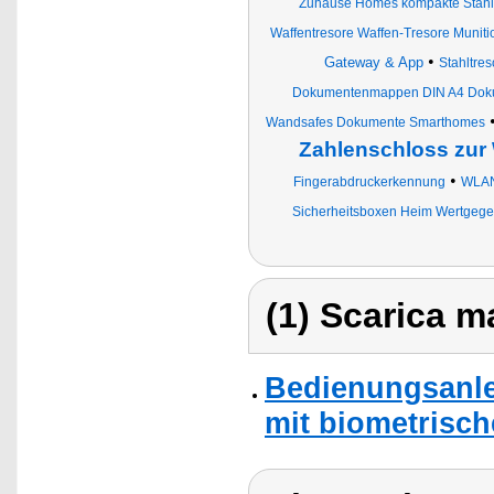
Zuhause Homes kompakte Stahlse
Waffentresore Waffen-Tresore Munit
•
Gateway & App
Stahltres
Dokumentenmappen DIN A4 Dok
Wandsafes Dokumente Smarthomes
Zahlenschloss zu
•
Fingerabdruckerkennung
WLAN
Sicherheitsboxen Heim Wertgege
(1) Scarica ma
Bedienungsanle
mit biometrisc