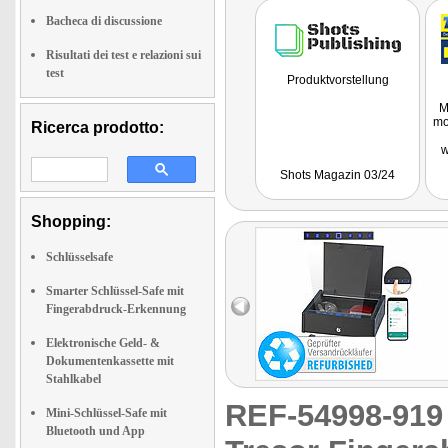
Bacheca di discussione
Risultati dei test e relazioni sui
test
Produktvorstellung
M
mo
Ricerca prodotto:
w
w
Shots Magazin 03/24
Kom
Shopping:
W
Fe
Schlüsselsafe
bie
Smarter Schlüssel-Safe mit
Fingerabdruck-Erkennung
Elektronische Geld- &
Dokumentenkassette mit
Stahlkabel
REF-54998-91
Mini-Schlüssel-Safe mit
Bluetooth und App