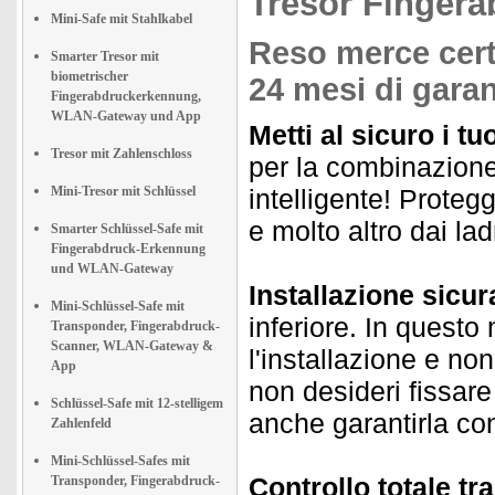
Tresor Fingera
Mini-Safe mit Stahlkabel
Reso merce certi
Smarter Tresor mit
biometrischer
24 mesi di garan
Fingerabdruckerkennung,
WLAN-Gateway und App
Metti al sicuro i tuo
Tresor mit Zahlenschloss
per la combinazione 
Mini-Tresor mit Schlüssel
intelligente! Proteg
e molto altro dai ladr
Smarter Schlüssel-Safe mit
Fingerabdruck-Erkennung
und WLAN-Gateway
Installazione sicur
Mini-Schlüssel-Safe mit
inferiore. In questo
Transponder, Fingerabdruck-
Scanner, WLAN-Gateway &
l'installazione e n
App
non desideri fissar
Schlüssel-Safe mit 12-stelligem
anche garantirla con
Zahlenfeld
Mini-Schlüssel-Safes mit
Controllo totale t
Transponder, Fingerabdruck-