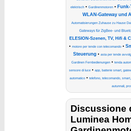
•
•
Funk-
elektrisch
Gardinenmotoren
WLAN-Gateway und 
Automatisierungen Zuhause zu Hause D
Gateways für ZigBee- und Blue
ELESION-Szenen, TV, Hifi & 
•
•
Sm
motore per tende con telecomando
Steuerung
•
asta per tende avvolgib
•
Gardinen Fernbedienungen
tenda autom
•
sensore di luce
app, batterie smart, gatewa
•
automatico
telefono, telecomando, smart, i
autunnali, pro
Discussione d
Luminea Home
Gardinenmoto