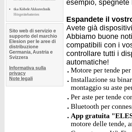
esempio, spegnete l
tka Köbele Akkutechnik
Hörgerätebatterien
Espandete il vostr
Avete già dispositiv
Sito web di servizio e
Abbiamo buone notiz
supporto del marchio
Elesion per le aree di
compatibili con i vo
distribuzione
controllare tutti i d
Germania, Austria e
Svizzera
automatiche!
Informativa sulla
Motore per tende pe
privacy
Installazione su binar
Note legali
montaggio su aste pe
Per aste per tende c
Bluetooth per connes
App gratuita "ELES
motore delle tende, a