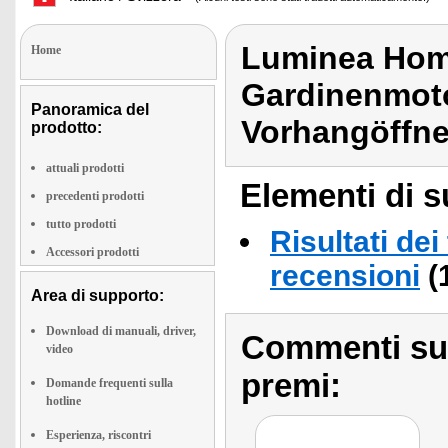
Luminea Home
Home
Gardinenmoto
Panoramica del
Vorhangöffne
prodotto:
attuali prodotti
Elementi di s
precedenti prodotti
tutto prodotti
Risultati dei
Accessori prodotti
recensioni
(
Area di supporto:
Download di manuali, driver,
Commenti sull
video
premi:
Domande frequenti sulla
hotline
Esperienza, riscontri