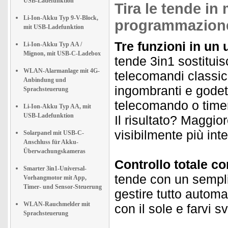
USB-Ladefunktion
Tira le tende i
Li-Ion-Akku Typ 9-V-Block,
programmazione
mit USB-Ladefunktion
Tre funzioni in un 
Li-Ion-Akku Typ AA /
Mignon, mit USB-C-Ladebox
tende 3in1 sostituisc
WLAN-Alarmanlage mit 4G-
telecomandi classici 
Anbindung und
ingombranti e godete
Sprachsteuerung
telecomando o timer
Li-Ion-Akku Typ AA, mit
USB-Ladefunktion
Il risultato? Maggio
visibilmente più inte
Solarpanel mit USB-C-
Anschluss für Akku-
Überwachungskameras
Controllo totale c
Smarter 3in1-Universal-
tende con un sempli
Vorhangmotor mit App,
Timer- und Sensor-Steuerung
gestire tutto automa
WLAN-Rauchmelder mit
con il sole e farvi s
Sprachsteuerung