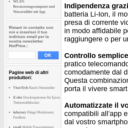
WLAN-
Indipendenza grazie
Bewässerungscomputer und
Wasserzähler mit App
batteria Li-Ion, il 
presa di corrente vic
Rimani in contatto con
in modo affidabile pe
noi e inserisci il tuo
indirizzo email per la
raggiungere o per u
nostra newsletter
HotPrice.:
Controllo semplice
pratico telecomando
comodamente dal di
Pagine web di altri
produttori:
Questa combinazione
porta il vivere smart
VisorTech
Rauch-Warnmelder
iColor
Druckerpatronen für Epson
Tintenstrahldrucker
Automatizzate il 
compatibili all'app 
infactory
Hänge Moskitonetz
Pavillons
dal vostro smartphon
revolt
Mobile Powerstationen