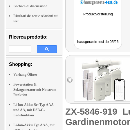
Bacheca di discussione
Produktvorstellung
Risultati dei test e relazioni sui
test
Ricerca prodotto:
hausgeraete-test.de 05/26
Shopping:
Vorhang Öffner
Powerstation &
Solargenerator mit Notstrom-
Funktion
Li-Ion-Akku-Set Typ AAA
ZX-5846-919
L
und AA, mit USB-C-
Ladefunktion
Gardinenmotor
Li-Ion-Akku Typ AAA, mit