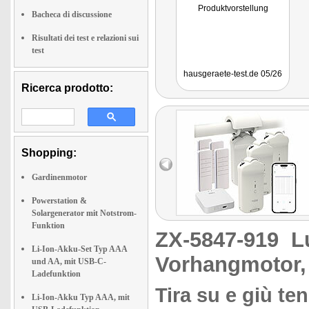
Produktvorstellung
Bacheca di discussione
Risultati dei test e relazioni sui
test
hausgeraete-test.de 05/26
Ricerca prodotto:
Shopping:
Gardinenmotor
Powerstation &
Solargenerator mit Notstrom-
Funktion
ZX-5847-919
L
Li-Ion-Akku-Set Typ AAA
Vorhangmotor,
und AA, mit USB-C-
Ladefunktion
Tira su e giù t
Li-Ion-Akku Typ AAA, mit