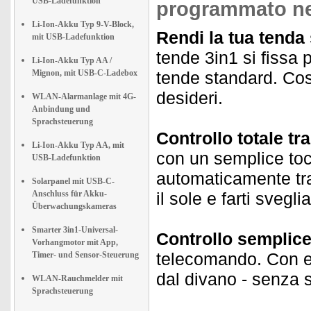
USB-Ladefunktion
programmato ne
Li-Ion-Akku Typ 9-V-Block,
Rendi la tua tenda
mit USB-Ladefunktion
tende 3in1 si fissa 
Li-Ion-Akku Typ AA /
Mignon, mit USB-C-Ladebox
tende standard. Cos
desideri.
WLAN-Alarmanlage mit 4G-
Anbindung und
Sprachsteuerung
Controllo totale t
Li-Ion-Akku Typ AA, mit
con un semplice toc
USB-Ladefunktion
automaticamente tra
Solarpanel mit USB-C-
Anschluss für Akku-
il sole e farti svegl
Überwachungskameras
Smarter 3in1-Universal-
Controllo semplice
Vorhangmotor mit App,
telecomando. Con e
Timer- und Sensor-Steuerung
dal divano - senza
WLAN-Rauchmelder mit
Sprachsteuerung