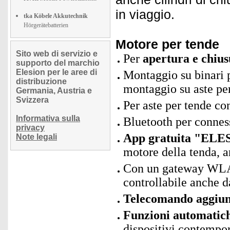
in viaggio.
tka Köbele Akkutechnik
Hörgerätebatterien
Motore per tende
Sito web di servizio e
Per
apertura e chius
supporto del marchio
Elesion per le aree di
Montaggio su binari p
distribuzione
montaggio su aste pe
Germania, Austria e
Svizzera
Per aste per tende c
Informativa sulla
Bluetooth per connes
privacy
App gratuita "ELES
Note legali
motore della tenda, a
Con un gateway WLAN
controllabile anche d
Telecomando aggiun
Funzioni automatic
dispositivi contempor