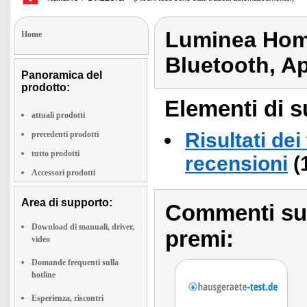
Luminea Hom
Home
Bluetooth, A
Panoramica del
prodotto:
Elementi di s
attuali prodotti
Risultati dei
precedenti prodotti
tutto prodotti
recensioni
(
Accessori prodotti
Area di supporto:
Commenti sull
Download di manuali, driver,
premi:
video
Domande frequenti sulla
hotline
Esperienza, riscontri