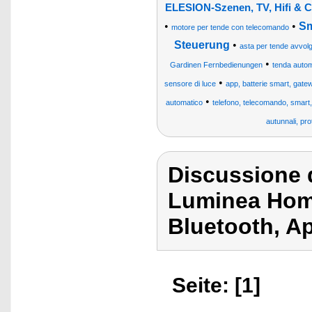
ELESION-Szenen, TV, Hifi & 
•
•
Sm
motore per tende con telecomando
Steuerung
•
asta per tende avvolgib
•
Gardinen Fernbedienungen
tenda autom
•
sensore di luce
app, batterie smart, gatewa
•
automatico
telefono, telecomando, smart, i
autunnali, pro
Discussione d
Luminea Hom
Bluetooth, A
Seite: [1]