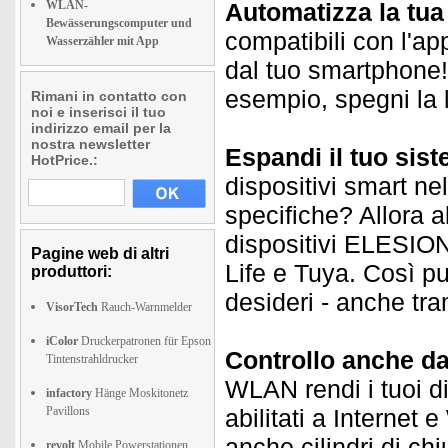
WLAN-
Automatizza la tu
Bewässerungscomputer und
compatibili con l'ap
Wasserzähler mit App
dal tuo smartphone! 
esempio, spegni la 
Rimani in contatto con
noi e inserisci il tuo
indirizzo email per la
nostra newsletter
Espandi il tuo sis
HotPrice.:
dispositivi smart ne
specifiche? Allora a
dispositivi ELESION 
Pagine web di altri
Life e Tuya. Così puo
produttori:
desideri - anche tra
VisorTech
Rauch-Warnmelder
iColor
Druckerpatronen für Epson
Controllo anche da
Tintenstrahldrucker
WLAN rendi i tuoi d
infactory
Hänge Moskitonetz
Pavillons
abilitati a Internet
anche cilindri di ch
revolt
Mobile Powerstationen