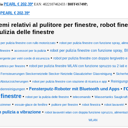
PEARL € 202,39*
ia
EAN:
4022107462433
/
B0FF4S749P;
PEARL € 202,39*
a
emi relativi al pulitore per finestre, robot fin
ulizia delle finestre
•
 per pulizia finestre con rullo motorizzato
robot per pulizia finestre con funzione spray, ali
•
•
robot per pulizia finestre con funzione spray, B
finestre
accessori per la pulizia
•
robot per pulizia finestre con doppio tergivetro
ergente per vetri corde di sicurezza
•
robot per pulizia finestre WLAN con funzione spruzzo su 2 lati e
lettrico per finestre
•
Fernsteuerungen Steckernetzteile Stecker-Netzteile Glasabzieher Glasreinigung
Sicherhe
•
•
Reinigungs
Absturzsicherungen
robot per pulizia finestre con stazione di ricarica e app
r
•
•
Fensterputz-Roboter mit Bluetooth und Apps
denreinigungen
finestre
•
•
•
robot per la pulizia delle finestre
telecomando
Wassertanks Saugkraft 
•
•
•
•
•
ezimmer
essuie-glace de fenêtre
pulitore per finestre
robot finestra
robot lavavetri
•
 pulizia a vibrazione
robot lavavetri wlan con doppia funzione spruzzo, alimentaz
WLAN