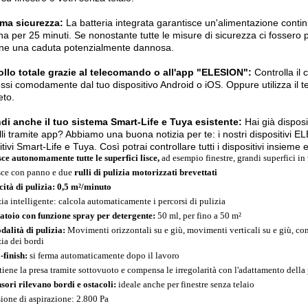
ma sicurezza:
La batteria integrata garantisce un'alimentazione continu
na per 25 minuti. Se nonostante tutte le misure di sicurezza ci fossero 
ene una caduta potenzialmente dannosa.
ollo totale grazie al telecomando o all'app "ELESION":
Controlla il 
ssi comodamente dal tuo dispositivo Android o iOS. Oppure utilizza il 
eto.
di anche il tuo sistema Smart-Life e Tuya esistente:
Hai già dispos
lli tramite app? Abbiamo una buona notizia per te: i nostri dispositivi E
itivi Smart-Life e Tuya. Così potrai controllare tutti i dispositivi insiem
sce autonomamente tutte le superfici lisce,
ad esempio finestre, grandi superfici in v
sce con panno e due
rulli di pulizia motorizzati brevettati
cità di pulizia: 0,5 m²/minuto
zia intelligente: calcola automaticamente i percorsi di pulizia
atoio con funzione spray per detergente:
50 ml, per fino a 50 m²
dalità di pulizia:
Movimenti orizzontali su e giù, movimenti verticali su e giù, com
zia dei bordi
-finish:
si ferma automaticamente dopo il lavoro
iene la presa tramite sottovuoto e compensa le irregolarità con l'adattamento della
nsori rilevano bordi e ostacoli:
ideale anche per finestre senza telaio
sione di aspirazione: 2.800 Pa