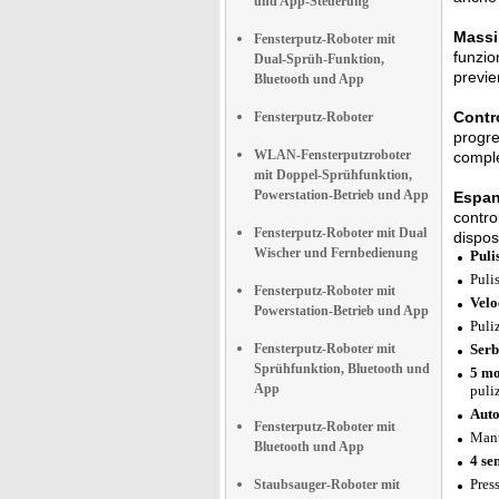
und App-Steuerung
Massi
Fensterputz-Roboter mit
funzio
Dual-Sprüh-Funktion,
previ
Bluetooth und App
Contr
Fensterputz-Roboter
progre
WLAN-Fensterputzroboter
compl
mit Doppel-Sprühfunktion,
Powerstation-Betrieb und App
Espan
contro
Fensterputz-Roboter mit Dual
dispos
Wischer und Fernbedienung
Puli
Puli
Fensterputz-Roboter mit
Velo
Powerstation-Betrieb und App
Puli
Fensterputz-Roboter mit
Serb
Sprühfunktion, Bluetooth und
5 mo
App
puli
Auto
Fensterputz-Roboter mit
Mant
Bluetooth und App
4 se
Pres
Staubsauger-Roboter mit