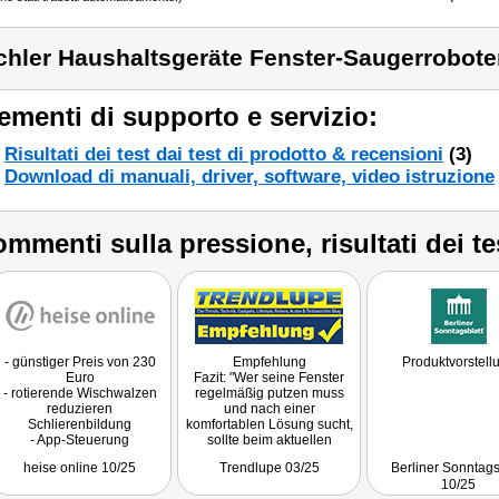
chler Haushaltsgeräte Fenster-Saugerrobote
ementi di supporto e servizio:
Risultati dei test dai test di prodotto & recensioni
(3)
Download di manuali, driver, software, video istruzione
mmenti sulla pressione, risultati dei te
- günstiger Preis von 230
Empfehlung
Produktvorstell
Euro
Fazit: "Wer seine Fenster
- rotierende Wischwalzen
regelmäßig putzen muss
reduzieren
und nach einer
Schlierenbildung
komfortablen Lösung sucht,
- App-Steuerung
sollte beim aktuellen
Preisangebot definitiv
heise online 10/25
Trendlupe 03/25
Berliner Sonntags
zuschlagen. Der PR-330 ist
10/25
eine klare