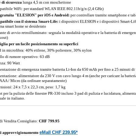
 di sicurezza
lunga 4,5 m con moschettone
atibile WiFi: per standard WLAN IEEE 802.11b/g/n (2,4 GHz)
gratuita "ELESION" per iOS e Android:
per controllare tramite smartphone e tab
atibile con il sistema Smart-Life:
i dispositivi ELESION e i dispositivi Smart-Li
ema smart home se desiderato
ante di avvio retroilluminato: segnala la modalità operativa e la batteria di emerge
kout)
glia per un facile posizionamento su superfici
d in microfibra: 40% etilene, 30% poliestere, 30% nylon
llo di rumore operativo: 63 dB
nza: 90 Watt
entazione di emergenza tramite batteria Li-Ion da 650 mAh per fino a 25 minuti di
entazione: alimentatore da 230 V con cavo lungo 4 m (anche per caricare la batteri
 AAA / Micro (da ordinare separatamente)
nsioni: 24 x 7,5 x 22,3 cm, peso: 1,7 kg
t per la pulizia delle finestre PR-330 incluso 3 pad di pulizia e lucidatura, aliment
ale in italiano.
di Vendita Consigliato:
CHF 799.95
eMall CHF 239.95*
di approvvigionamento