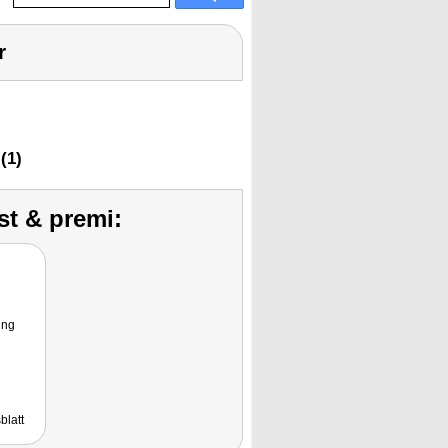
r
(1)
st & premi:
ung
blatt