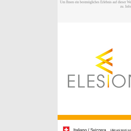
Um Ihnen ein bestmögliches Erlebnis auf dieser We
zu. Inf
Italiano / Svizzera
(Alcuni testi s