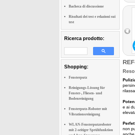
Bacheca di discussione
Risultati dei test e relazioni sui
test
Ricerca prodotto:
REF
Shopping:
Reso 
Fensterputz
Pulizi
persin
Reinigungs-Lösung für
rilass
Fenster-, Fliesen- und
Bodenreinigung
Potenz
e ai d
Fensterputz-Roboter mit
elevat
Vibrationsreinigung
Perfet
WLAN-Fensterputzroboter
non pu
mit 2-seitiger Sprühfunktion
anche 