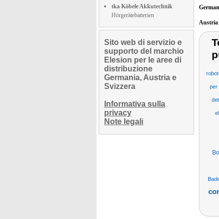
tka Köbele Akkutechnik
German
Hörgerätebatterien
Austri
T
Sito web di servizio e
supporto del marchio
p
Elesion per le aree di
distribuzione
robot
Germania, Austria e
Svizzera
per 
det
Informativa sulla
privacy
e
Note legali
Bo
Bad
con