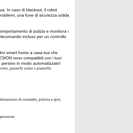
a. In caso di blackout, il robot
problemi, una fune di sicurezza solida
comportamento di pulizia e monitora i
telecomando incluso per un controllo
itivi smart home a casa tua che
LESION sono compatibili con i tuoi
e e persino in modo automatizzato!
etro, pannelli solari e piastrelle
binazione di entrambi, pulizia a spot,
 pressione