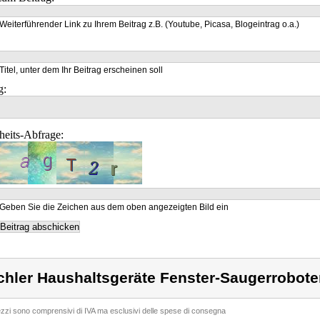
Weiterführender Link zu Ihrem Beitrag z.B. (Youtube, Picasa, Blogeintrag o.a.)
Titel, unter dem Ihr Beitrag erscheinen soll
g:
heits-Abfrage:
Geben Sie die Zeichen aus dem oben angezeigten Bild ein
chler Haushaltsgeräte Fenster-Saugerrobote
rezzi sono comprensivi di IVA ma esclusivi delle spese di consegna