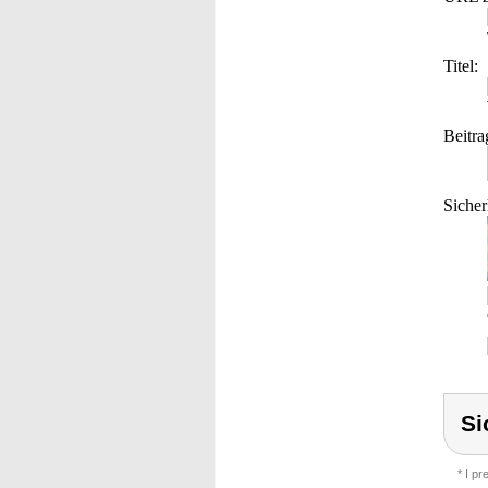
Titel:
Beitra
Sicher
Si
* I p