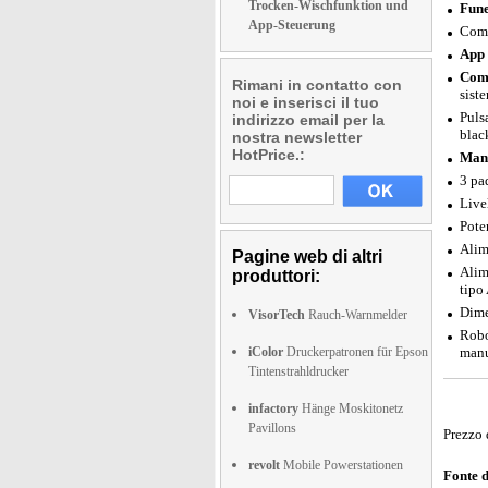
Trocken-Wischfunktion und
Fune
App-Steuerung
Comp
App 
Comp
Rimani in contatto con
sist
noi e inserisci il tuo
Puls
indirizzo email per la
blac
nostra newsletter
HotPrice.:
Mani
3 pa
Live
Pote
Alim
Pagine web di altri
Alim
produttori:
tipo
Dime
VisorTech
Rauch-Warnmelder
Robo
iColor
Druckerpatronen für Epson
manu
Tintenstrahldrucker
infactory
Hänge Moskitonetz
Pavillons
Prezzo 
revolt
Mobile Powerstationen
Fonte 