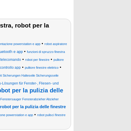
estra, robot per la
•
mentazione powerstation e app
robot aspiratore
•
luetooth e app
funzioni di spruzzo finestra
•
•
 e telecomando
robot per finestre
pulitore
•
•
 controllo app
pulitore finestre elettrico
it Sicherungen Halteseile Sicherungsseile
-Lösungen für Fenster-, Fliesen- und
obot per la pulizia delle
Fenstersauger Fensterabzieher Abzieher
robot per la pulizia delle finestre
•
ione powerstation e app
robot pulisci finestre