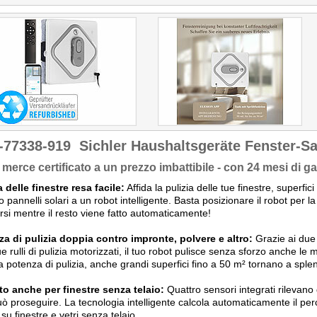
Kaufempfehlung!"
-77338-919
Sichler Haushaltsgeräte Fenster-S
merce certificato a un prezzo imbattibile - con 24 mesi di ga
a delle finestre resa facile:
Affida la pulizia delle tue finestre, superfici
o pannelli solari a un robot intelligente. Basta posizionare il robot per la
arsi mentre il resto viene fatto automaticamente!
a di pulizia doppia contro impronte, polvere e altro:
Grazie ai due 
ue rulli di pulizia motorizzati, il tuo robot pulisce senza sforzo anche le
a potenza di pulizia, anche grandi superfici fino a 50 m² tornano a sple
to anche per finestre senza telaio:
Quattro sensori integrati rilevano 
ò proseguire. La tecnologia intelligente calcola automaticamente il perc
su finestre e vetri senza telaio.