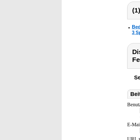
(1
Bed
3 S
Di
Fe
Se
Bei
Benut
E-Mai
URL z