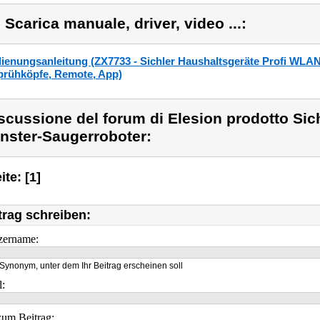
) Scarica manuale, driver, video ...:
ienungsanleitung (ZX7733 - Sichler Haushaltsgeräte Profi WLAN
prühköpfe, Remote, App)
scussione del forum di Elesion prodotto Sic
nster-Saugerroboter:
ite: [1]
trag schreiben:
zername:
Synonym, unter dem Ihr Beitrag erscheinen soll
l:
um Beitrag: