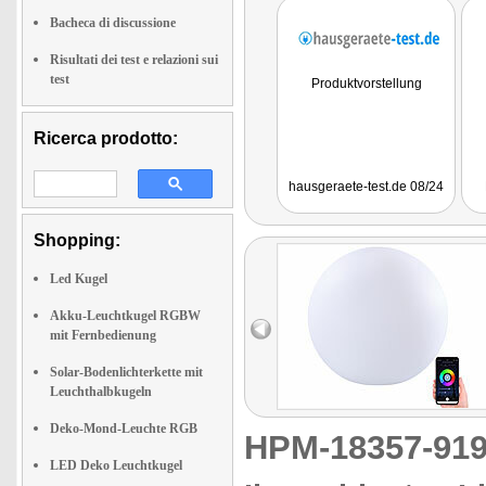
Bacheca di discussione
Risultati dei test e relazioni sui
test
Produktvorstellung
Ricerca prodotto:
hausgeraete-test.de 08/24
Shopping:
Led Kugel
Akku-Leuchtkugel RGBW
mit Fernbedienung
Solar-Bodenlichterkette mit
Leuchthalbkugeln
Deko-Mond-Leuchte RGB
HPM-18357-9
LED Deko Leuchtkugel