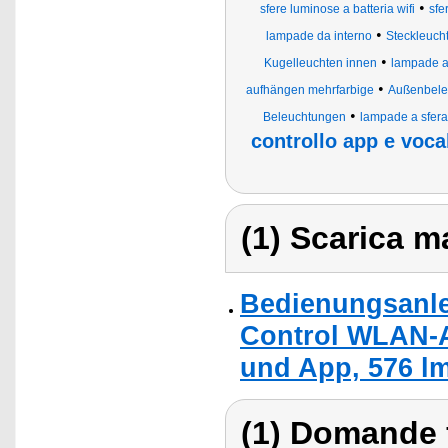
•
sfere luminose a batteria wifi
sfe
•
lampade da interno
Steckleuch
•
Kugelleuchten innen
lampade a
•
aufhängen mehrfarbige
Außenbele
•
Beleuchtungen
lampade a sfera 
controllo app e voca
(1) Scarica ma
Bedienungsanle
Control WLAN-
und App, 576 lm
(1) Domande 