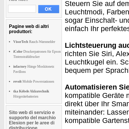
Steuern Sie auf de
Leuchtmodi, Farben
sogar Einschalt- un
Pagine web di altri
einfach Ihr perfekt
produttori:
VisorTech
Rauch-Warnmelder
Lichtsteuerung au
iColor
Druckerpatronen für Epson
richten Sie Siri, Al
Tintenstrahldrucker
Leuchtkugel ein. Sc
infactory
Hänge Moskitonetz
bequem per Sprachb
Pavillons
revolt
Mobile Powerstationen
Automatisieren Si
tka Köbele Akkutechnik
kompatible Geräte m
Hörgerätebatterien
direkt über Ihr Sma
miteinander: Lasse
Sito web di servizio e
supporto del marchio
kompatible Gartenst
Elesion per le aree di
distribuzione