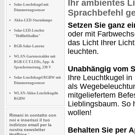
Ihr ambientes L
Solar-Leuchtkugel mit
Dämmerungssensor
Sprachbefehl ge
Akku-LED-Sturmlampe
Setzen Sie ganz ei
Solar-LED-Leuchte
oder mit Farbwechse
"Heißluftballon"
das Licht Ihrer Lic
RGB-Solar-Laterne
leuchten.
WLAN-Gartenstrahler mit
RGB-CCT-LEDs, App- &
Unabhängig vom S
Sprachsteuerung, 230 V
Ihre Leuchtkugel in
Solar-Leuchtkugel RGBW mit
Dämmerungssensor
als Wegebeleuchtun
mitgeliefertem Befe
WLAN-Akku-Leuchtkugeln
RGBW
Lieblingsbaum. So 
wollen!
Rimani in contatto con
noi e inserisci il tuo
indirizzo email per la
Behalten Sie per A
nostra newsletter
HotPrice.: