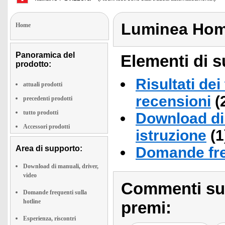
Luminea Hom
Home
Panoramica del
Elementi di s
prodotto:
Risultati dei
attuali prodotti
recensioni
(
precedenti prodotti
tutto prodotti
Download di 
Accessori prodotti
istruzione
(1
Area di supporto:
Domande fre
Download di manuali, driver,
video
Commenti sull
Domande frequenti sulla
hotline
premi:
Esperienza, riscontri