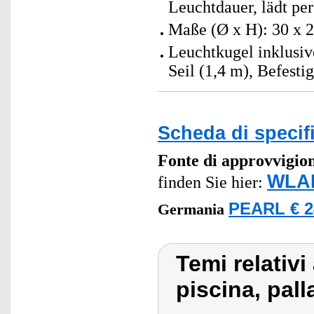
Leuchtdauer, lädt per
Maße (Ø x H): 30 x 2
Leuchtkugel inklusi
Seil (1,4 m), Befest
Scheda di specif
Fonte di approvvigi
WLAN
finden Sie hier:
PEARL € 2
Germania
Temi relativi
piscina, pal