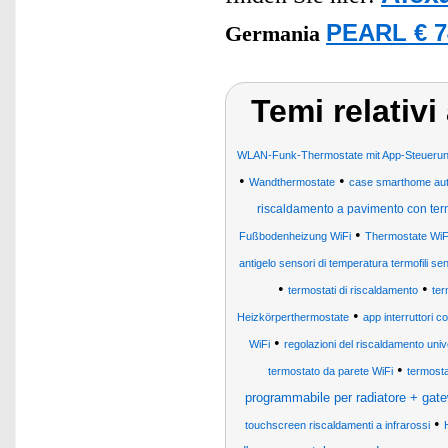
PEARL € 7
Germania
Temi relati
WLAN-Funk-Thermostate mit App-Steuerun
•
•
Wandthermostate
case smarthome autom
riscaldamento a pavimento con term
•
Fußbodenheizung WiFi
Thermostate WiF
antigelo sensori di temperatura termofili se
•
•
termostati di riscaldamento
ter
•
Heizkörperthermostate
app interruttori co
•
WiFi
regolazioni del riscaldamento univ
•
termostato da parete WiFi
termostat
programmabile per radiatore + gate
•
touchscreen riscaldamenti a infrarossi