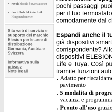
revolt
Mobile Powerstationen
pochi passaggi puoi
per il tuo termostat
tka Köbele Akkutechnik
Hörgerätebatterien
comodamente dal div
Sito web di servizio e
Espandi anche il t
supporto del marchio
Elesion per le aree di
già dispositivi smar
distribuzione
corrispondente? Allo
Germania, Austria e
Svizzera
dispositivi ELESION 
Informativa sulla
Life e Tuya. Così puo
privacy
tramite funzioni au
Note legali
Adatto per riscaldame
pavimento
5 modalità di prog
vacanza e programma
Pronto all'uso
grazie