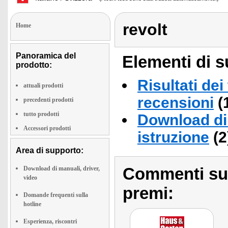
revolt
Home
Panoramica del
Elementi di s
prodotto:
Risultati dei
attuali prodotti
recensioni
(
precedenti prodotti
tutto prodotti
Download di 
Accessori prodotti
istruzione
(2
Area di supporto:
Commenti sull
Download di manuali, driver,
video
premi:
Domande frequenti sulla
hotline
Esperienza, riscontri