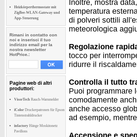
Inoltre, mostra data
Heizkörperthermostate mit
temperatura esterna, 
ZigBee-WLAN-Gateway und
di polveri sottili al
App-Steuerung
meteorologica aggiu
Rimani in contatto con
noi e inserisci il tuo
indirizzo email per la
Regolazione rapida
nostra newsletter
tocco per interromp
HotPrice.:
ridurre il riscaldam
Controlla il tutto 
Pagine web di altri
produttori:
Puoi programmare le
comodamente anche d
VisorTech
Rauch-Warnmelder
anche accesso globa
iColor
Druckerpatronen für Epson
Tintenstrahldrucker
ad esempio, mentre s
infactory
Hänge Moskitonetz
Pavillons
Accensione e speg