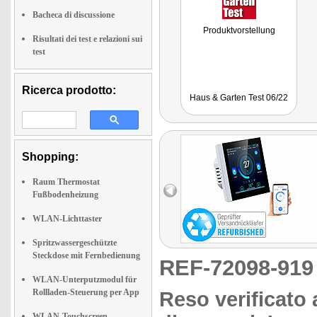
Bacheca di discussione
Produktvorstellung
Risultati dei test e relazioni sui
test
Ricerca prodotto:
Haus & Garten Test 06/22
Shopping:
Raum Thermostat
Fußbodenheizung
WLAN-Lichttaster
Spritzwassergeschützte
Steckdose mit Fernbedienung
REF-72098-91
WLAN-Unterputzmodul für
Rollladen-Steuerung per App
Reso verificato 
WLAN-Touchscreen-