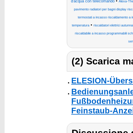
•
d'acqua con telecomando
Alexa-Th
pavimento radiatori per bagni display risc
termostati a incasso riscaldamento a i
•
temperatura
riscaldatori elettrici autunnal
riscaldabile a incasso programmabili sc
sen
(2) Scarica ma
ELESION-Übers
Bedienungsanle
Fußbodenheizun
Feinstaub-Anze