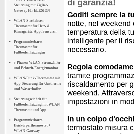
di garanzia!
Steuerung mit ZigBee-
Gateway für ELESION
Goditi sempre la t
WLAN-Steckdosen-
notte, nel weekend 
Thermostat für Heiz- &
temperatura della tu
Klimageräte, App, Sensoren
intelligente per il
Programmierbares
Thermostat für
necessario.
Fußbodenheizungen
3-Phasen-WLAN-Stromzähler
Regola comodame
und Echtzeit-Energiemonitor
tramite programmazi
WLAN-Funk-Thermostat mit
riscaldamento per gi
App-Steuerung für Gastherme
und Wasserboiler
weekend. Attraverso 
Steuerungseinheit für
impostazioni in mo
Fußbodenheizung mit WLAN-
Thermostat und App
In un colpo d'occhi
Programmierbares
Heizkörperthermostat +
termostato misura c
WLAN-Gateway