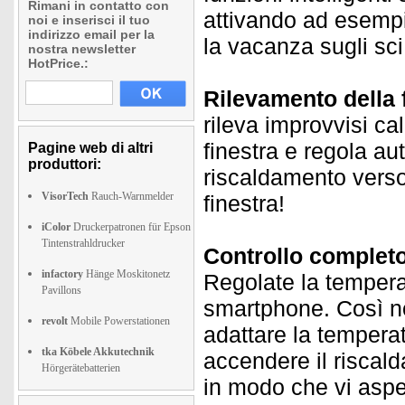
Rimani in contatto con
attivando ad esempio
noi e inserisci il tuo
indirizzo email per la
la vacanza sugli sci
nostra newsletter
HotPrice.:
Rilevamento della f
rileva improvvisi ca
finestra e regola a
Pagine web di altri
produttori:
riscaldamento verso 
VisorTech
Rauch-Warnmelder
finestra!
iColor
Druckerpatronen für Epson
Tintenstrahldrucker
Controllo completo
infactory
Hänge Moskitonetz
Regolate la temper
Pavillons
smartphone. Così n
revolt
Mobile Powerstationen
adattare la temperat
tka Köbele Akkutechnik
accendere il riscal
Hörgerätebatterien
in modo che vi aspet