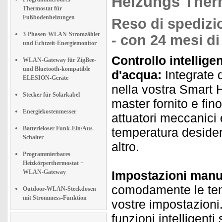
Heizungs Therm
Thermostat für
Fußbodenheizungen
Reso di spedizio
3-Phasen-WLAN-Stromzähler
- con 24 mesi di
und Echtzeit-Energiemonitor
Controllo intellig
WLAN-Gateway für ZigBee-
und Bluetooth-kompatible
d'acqua:
Integrate 
ELESION-Geräte
nella vostra Smart 
Stecker für Solarkabel
master fornito e fino
Energiekostenmesser
attuatori meccanici 
Batterieloser Funk-Ein/Aus-
temperatura desidera
Schalter
altro.
Programmierbares
Heizkörperthermostat +
WLAN-Gateway
Impostazioni manua
comodamente le temp
Outdoor-WLAN-Steckdosen
mit Strommess-Funktion
vostre impostazioni
funzioni intelligent