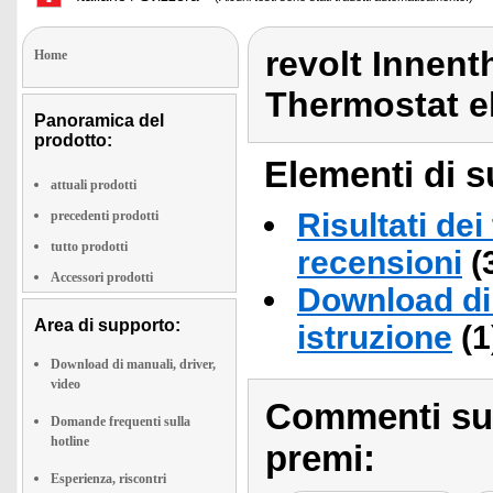
revolt Innen
Home
Thermostat e
Panoramica del
prodotto:
Elementi di s
attuali prodotti
Risultati dei
precedenti prodotti
tutto prodotti
recensioni
(
Accessori prodotti
Download di 
Area di supporto:
istruzione
(1
Download di manuali, driver,
video
Commenti sull
Domande frequenti sulla
hotline
premi:
Esperienza, riscontri