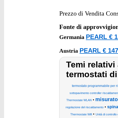
Prezzo di Vendita Cons
Fonte di approvvigi
PEARL € 1
Germania
PEARL € 147
Austria
Temi relativ
termostati d
termostato programmabile per r
sottopavimento controller riscaldame
misurator
•
Thermostate WLAN
•
spina
regolazione del riscaldamento
•
Thermostate Wifi
Unità di controllo