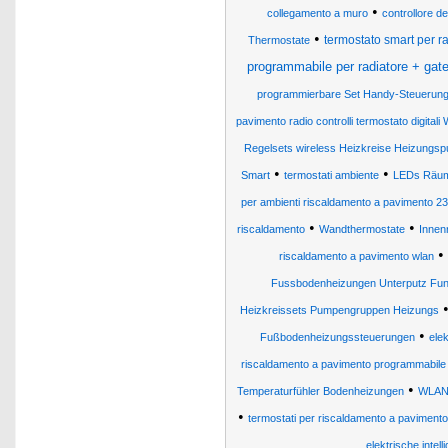
•
collegamento a muro
controllore d
•
termostato smart per 
Thermostate
programmabile per radiatore + gate
programmierbare Set Handy-Steuerung
pavimento radio controlli termostato digitali 
Regelsets wireless Heizkreise Heizung
•
•
Smart
termostati ambiente
LEDs Räume
per ambienti riscaldamento a pavimento 2
•
•
riscaldamento
Wandthermostate
Innen
•
riscaldamento a pavimento wlan
Fussbodenheizungen Unterputz Fu
Heizkreissets Pumpengruppen Heizungs
•
Fußbodenheizungssteuerungen
ele
riscaldamento a pavimento programmabile d
•
Temperaturfühler Bodenheizungen
WLAN-
•
termostati per riscaldamento a pavimento
elektrische intell