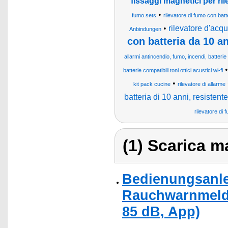
fissaggi magnetici per ril
•
fumo.sets
rilevatore di fumo con batt
•
rilevatore d'acq
Anbindungen
con batteria da 10 a
allarmi antincendio, fumo, incendi, batterie
batterie compatibili toni ottici acustici wi-fi
•
kit pack cucine
rilevatore di allarme
batteria di 10 anni, resistent
rilevatore di 
(1) Scarica ma
Bedienungsanle
Rauchwarnmelder
85 dB, App)