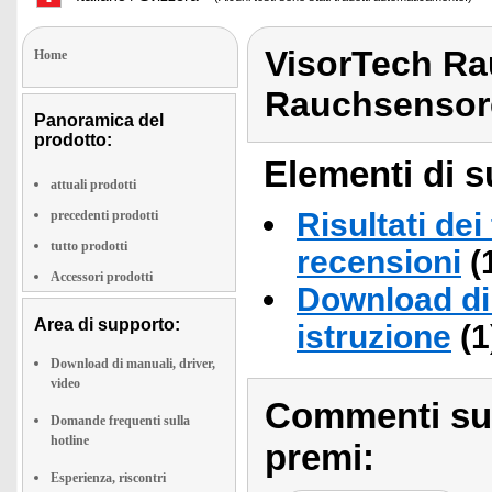
VisorTech R
Home
Rauchsensor
Panoramica del
prodotto:
Elementi di s
attuali prodotti
Risultati dei
precedenti prodotti
tutto prodotti
recensioni
(
Accessori prodotti
Download di 
Area di supporto:
istruzione
(1
Download di manuali, driver,
video
Commenti sull
Domande frequenti sulla
hotline
premi:
Esperienza, riscontri