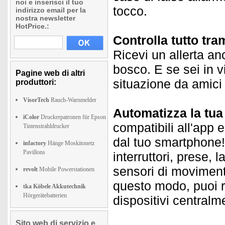
noi e inserisci il tuo
tocco.
indirizzo email per la
nostra newsletter
HotPrice.:
Controlla tutto tra
Ricevi un allerta a
bosco. E se sei in v
Pagine web di altri
situazione da amici 
produttori:
VisorTech
Rauch-Warnmelder
Automatizza la tu
iColor
Druckerpatronen für Epson
compatibili all'app 
Tintenstrahldrucker
dal tuo smartphone! 
infactory
Hänge Moskitonetz
Pavillons
interruttori, prese,
sensori di movimento
revolt
Mobile Powerstationen
questo modo, puoi r
tka Köbele Akkutechnik
Hörgerätebatterien
dispositivi centralm
Sito web di servizio e