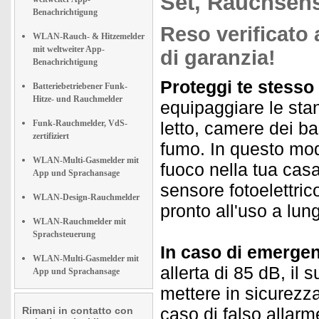
Set, Rauchsen
Benachrichtigung
Reso verificato 
WLAN-Rauch- & Hitzemelder
mit weltweiter App-
di garanzia!
Benachrichtigung
Proteggi te stesso e
Batteriebetriebener Funk-
Hitze- und Rauchmelder
equipaggiare le sta
Funk-Rauchmelder, VdS-
letto, camere dei ba
zertifiziert
fumo. In questo modo
WLAN-Multi-Gasmelder mit
fuoco nella tua casa
App und Sprachansage
sensore fotoelettrico
WLAN-Design-Rauchmelder
pronto all'uso a lu
WLAN-Rauchmelder mit
Sprachsteuerung
In caso di emergenz
WLAN-Multi-Gasmelder mit
allerta di 85 dB, il
App und Sprachansage
mettere in sicurezza
caso di falso allarm
Rimani in contatto con