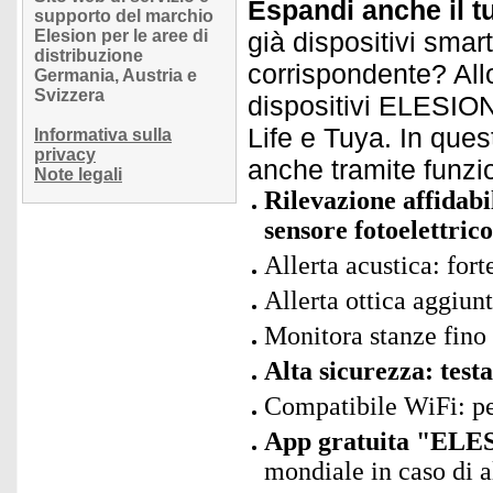
Espandi anche il t
supporto del marchio
Elesion per le aree di
già dispositivi smar
distribuzione
corrispondente? Allo
Germania, Austria e
Svizzera
dispositivi ELESION 
Life e Tuya. In quest
Informativa sulla
privacy
anche tramite funzi
Note legali
Rilevazione affidabi
sensore fotoelettrico
Allerta acustica: fort
Allerta ottica aggiu
Monitora stanze fino
Alta sicurezza: tes
Compatibile WiFi: p
App gratuita "ELES
mondiale in caso di a