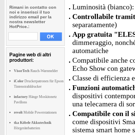
Luminosità (bianco)
Rimani in contatto con
noi e inserisci il tuo
Controllabile trami
indirizzo email per la
nostra newsletter
separatamente)
HotPrice.:
App gratuita "ELES
dimmeraggio, nonché 
automatiche
Pagine web di altri
Compatibile anche con
produttori:
Echo Show con gatew
VisorTech
Rauch-Warnmelder
Classe di efficienza 
iColor
Druckerpatronen für Epson
Funzioni automatic
Tintenstrahldrucker
dispositivi contempo
infactory
Hänge Moskitonetz
Pavillons
una telecamera di sor
Compatibile con il 
revolt
Mobile Powerstationen
come dispositivi Sma
tka Köbele Akkutechnik
Hörgerätebatterien
sistema smart home s