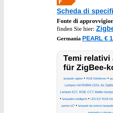
Scheda di specif
Fonte di approvvigi
Zigb
finden Sie hier:
PEARL € 1
Germania
Temi relativ
für ZigBee-
•
•
lampade zigbee
RGB Glühbirnen
gu
Lampen mit RGBW-LEDs, für ZigBe
Lampen E27, RGB, CCT, Matter-kompa
•
•
lampadine intelligenti
LED E27 RGB Glü
•
parete e27
lampade da esterno lampade
energetico colorate 