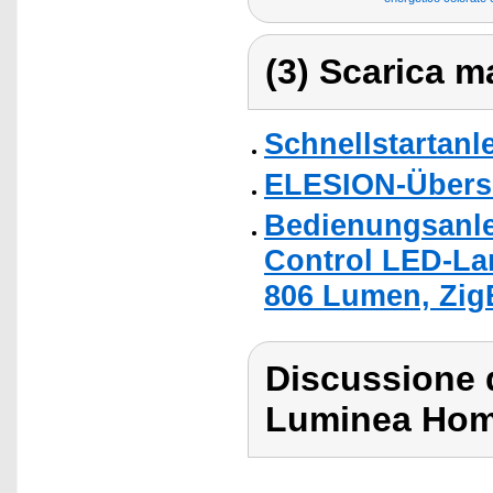
(3) Scarica ma
Schnellstartanl
ELESION-Übers
Bedienungsanle
Control LED-La
806 Lumen, Zig
Discussione d
Luminea Hom