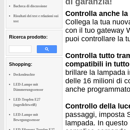
di garanzia!
Bacheca di discussione
Controlla anche la
Risultati dei test e relazioni sui
Collega la tua nuova
test
con il tuo gateway 
Ricerca prodotto:
puoi controllare la 
Controlla tutto tra
compatibili in tutt
Shopping:
brillare la lampada 
Deckenleuchte
delle 16 milioni di 
LED-Lampe mit
anche programmato
Dämmerungssensor
LED-Tropfen E27
Controllo della lu
(tageslichtweiß)
passaggi, imposta Si
LED-Lampe mit
Bewegungssensor
lampada. In questo 
LED-Filament-Tropfen E27