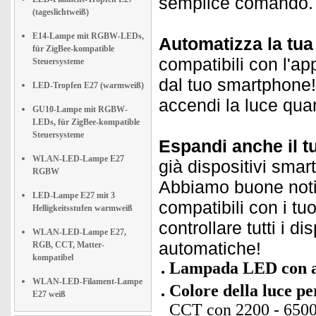
semplice comando.
(tageslichtweiß)
E14-Lampe mit RGBW-LEDs,
Automatizza la tu
für ZigBee-kompatible
compatibili con l'ap
Steuersysteme
dal tuo smartphone! 
LED-Tropfen E27 (warmweiß)
accendi la luce qua
GU10-Lampe mit RGBW-
LEDs, für ZigBee-kompatible
Steuersysteme
Espandi anche il t
WLAN-LED-Lampe E27
già dispositivi smar
RGBW
Abbiamo buone notiz
LED-Lampe E27 mit 3
compatibili con i tu
Helligkeitsstufen warmweiß
controllare tutti i d
WLAN-LED-Lampe E27,
automatiche!
RGB, CCT, Matter-
kompatibel
Lampada LED con a
WLAN-LED-Filament-Lampe
Colore della luce pe
E27 weiß
CCT con 2200 - 6500 