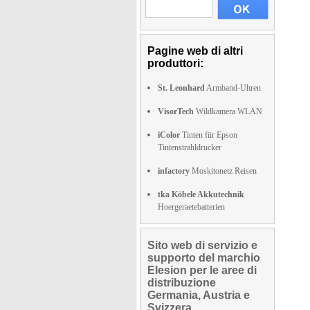
Pagine web di altri
produttori:
St. Leonhard
Armband-Uhren
VisorTech
Wildkamera WLAN
iColor
Tinten für Epson
Tintenstrahldrucker
infactory
Moskitonetz Reisen
tka Köbele Akkutechnik
Hoergeraetebatterien
Sito web di servizio e
supporto del marchio
Elesion per le aree di
distribuzione
Germania, Austria e
Svizzera