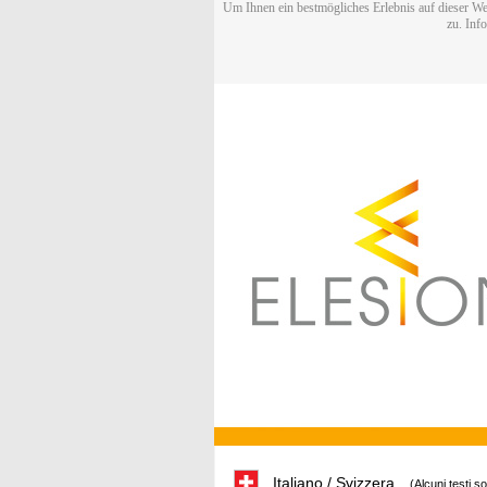
Um Ihnen ein bestmögliches Erlebnis auf dieser We
zu. Inf
Italiano / Svizzera
(Alcuni testi s