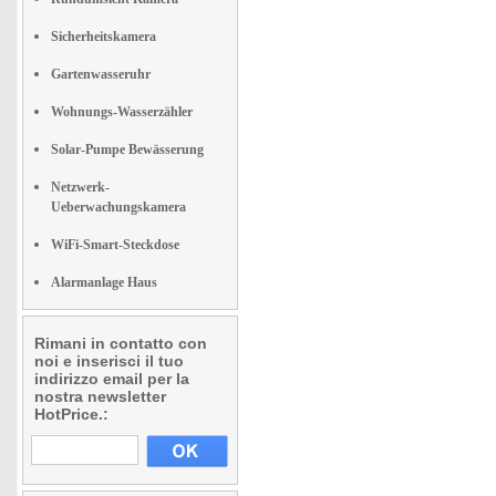
Sicherheitskamera
Gartenwasseruhr
Wohnungs-Wasserzähler
Solar-Pumpe Bewässerung
Netzwerk-
Ueberwachungskamera
WiFi-Smart-Steckdose
Alarmanlage Haus
Rimani in contatto con
noi e inserisci il tuo
indirizzo email per la
nostra newsletter
HotPrice.: