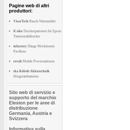
Pagine web di altri
produttori:
VisorTech
Rauch-Warnmelder
iColor
Druckerpatronen für Epson
Tintenstrahldrucker
infactory
Hänge Moskitonetz
Pavillons
revolt
Mobile Powerstationen
tka Köbele Akkutechnik
Hörgerätebatterien
Sito web di servizio e
supporto del marchio
Elesion per le aree di
distribuzione
Germania, Austria e
Svizzera
Informativa sulla