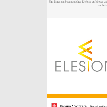
Um Ihnen ein bestmögliches Erlebnis auf dieser We
zu. Inf
Italiano / Svizzera
(Alcuni testi s