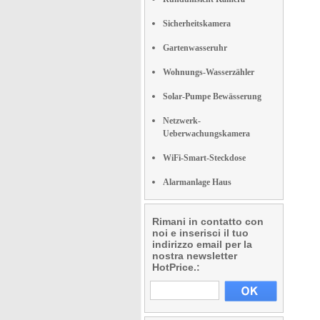
Sicherheitskamera
Gartenwasseruhr
Wohnungs-Wasserzähler
Solar-Pumpe Bewässerung
Netzwerk-
Ueberwachungskamera
WiFi-Smart-Steckdose
Alarmanlage Haus
Rimani in contatto con
noi e inserisci il tuo
indirizzo email per la
nostra newsletter
HotPrice.: