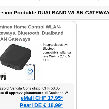
lesion Produkte DUALBAND-WLAN-GATEWA
minea Home Control WLAN-
teways, Bluetooth, Dualband
AN Gateways
Integra dispositivi
Bluetooth
compatibili nella tua
rete Wi-Fi a 2,4 o 5
GHz
zzo di Vendita Consigliato: CHF 59.95
te di approvvigionamento di
Dualband-WLAN-Gateway mit Bluetooth
eMall CHF 17.95*
Pearl DE € 18,99*