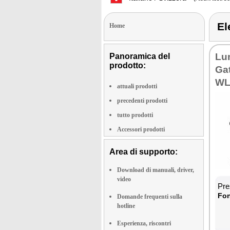
E
Home
Lu
Panoramica del
prodotto:
Ga
WL
attuali prodotti
precedenti prodotti
tutto prodotti
Accessori prodotti
Area di supporto:
Download di manuali, driver,
video
Pre
Fon
Domande frequenti sulla
hotline
Esperienza, riscontri