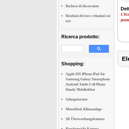
Bacheca di discussione
Dett
1 Sca
Risultati dei test e relazioni sui
prem
test
Ricerca prodotto:
E
Shopping:
Apple iOS iPhone iPad Air
Samsung Galaxy Smartphone
Android Tablet Cell-Phone
Handy Mobiltelefon
Solargenerator
Monoblock Klimaanlage
2K Überwachungskamera
Rundumsicht Kamera