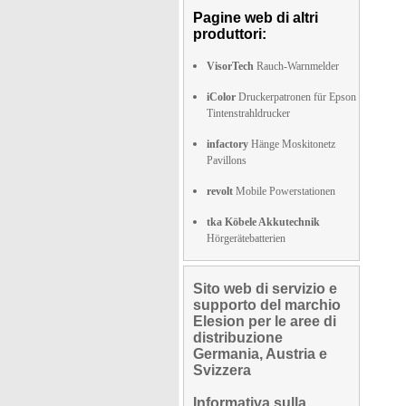
Pagine web di altri
produttori:
VisorTech
Rauch-Warnmelder
iColor
Druckerpatronen für Epson
Tintenstrahldrucker
infactory
Hänge Moskitonetz
Pavillons
revolt
Mobile Powerstationen
tka Köbele Akkutechnik
Hörgerätebatterien
Sito web di servizio e
supporto del marchio
Elesion per le aree di
distribuzione
Germania, Austria e
Svizzera
Informativa sulla