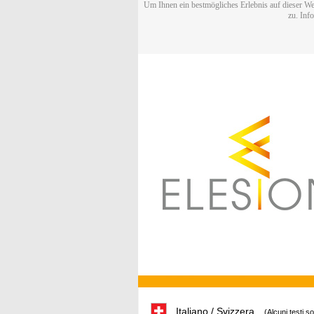
Um Ihnen ein bestmögliches Erlebnis auf dieser We
zu. Inf
Italiano / Svizzera
(Alcuni testi s