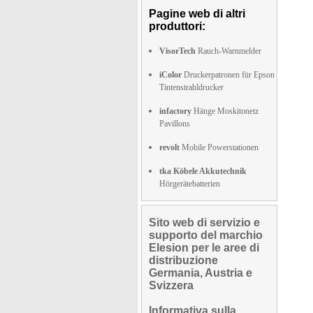
Pagine web di altri
produttori:
VisorTech
Rauch-Warnmelder
iColor
Druckerpatronen für Epson
Tintenstrahldrucker
infactory
Hänge Moskitonetz
Pavillons
revolt
Mobile Powerstationen
tka Köbele Akkutechnik
Hörgerätebatterien
Sito web di servizio e
supporto del marchio
Elesion per le aree di
distribuzione
Germania, Austria e
Svizzera
Informativa sulla