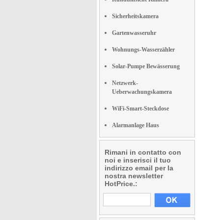
Sicherheitskamera
Gartenwasseruhr
Wohnungs-Wasserzähler
Solar-Pumpe Bewässerung
Netzwerk-
Ueberwachungskamera
WiFi-Smart-Steckdose
Alarmanlage Haus
Rimani in contatto con
noi e inserisci il tuo
indirizzo email per la
nostra newsletter
HotPrice.: