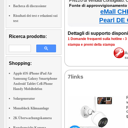
Prezzo di Vendita Consigliato:
Fonte di approvvigionamento 
Bacheca di discussione
eMall CH
Risultati dei test e relazioni sui
Pearl DE 
test
Dettagli di supporto disponib
Ricerca prodotto:
1 Domande frequenti sulla hotline
•
3
stampa e premi della stampa
A
s
Shopping:
Apple iOS iPhone iPad Air
7links
Samsung Galaxy Smartphone
Android Tablet Cell-Phone
Handy Mobiltelefon
Solargenerator
v
p
Monoblock Klimaanlage
g
2K Überwachungskamera
Rundumsicht Kamera