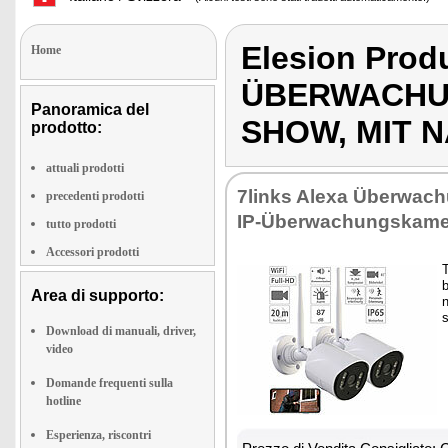
Elesion Pro
Home
ÜBERWACHU
Panoramica del
SHOW, MIT 
prodotto:
attuali prodotti
7links Alexa Überwac
precedenti prodotti
IP-Überwachungskam
tutto prodotti
Accessori prodotti
T
b
Area di supporto:
Download di manuali, driver,
video
Domande frequenti sulla
hotline
Esperienza, riscontri