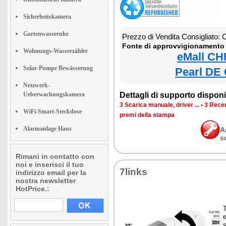
Sicherheitskamera
Gartenwasseruhr
Prezzo di Vendita Consigliato:
Fonte di approvvigionamento 
Wohnungs-Wasserzähler
eMall CH
Solar-Pumpe Bewässerung
Pearl DE 
Netzwerk-
Ueberwachungskamera
Dettagli di supporto disponib
3 Scarica manuale, driver ...
•
3 Recen
WiFi-Smart-Steckdose
premi della stampa
Alarmanlage Haus
A
s
Rimani in contatto con
noi e inserisci il tuo
7links
indirizzo email per la
nostra newsletter
HotPrice.:
T
e