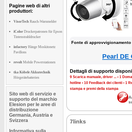
t
Pagine web di altri
produttori:
VisorTech
Rauch-Warnmelder
iColor
Druckerpatronen für Epson
Tintenstrahldrucker
Fonte di approvvigionamento 
infactory
Hänge Moskitonetz
Pavillons
Pearl DE 
revolt
Mobile Powerstationen
Dettagli di supporto disponib
tka Köbele Akkutechnik
9 Scarica manuale, driver ...
•
1 Doman
Hörgerätebatterien
hotline
•
10 Feedback dei clienti
•
1 R
stampa e premi della stampa
Sito web di servizio e
A
supporto del marchio
s
Elesion per le aree di
distribuzione
Germania, Austria e
Svizzera
7links
Informativa sulla