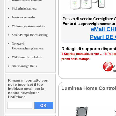
Sicherheitskamera
Gartenwasseruhr
Prezzo di Vendita Consigliato:
Fonte di approvvigionamento 
Wohnungs-Wasserzähler
eMall CH
Solar-Pumpe Bewässerung
Pearl DE 
Netzwerk-
Ueberwachungskamera
Dettagli di supporto disponib
1 Scarica manuale, driver ...
•
8 Recen
WiFi-Smart-Steckdose
premi della stampa
Alarmanlage Haus
A
s
Rimani in contatto con
noi e inserisci il tuo
Luminea Home Contro
indirizzo email per la
nostra newsletter
HotPrice.:
L