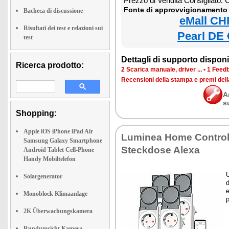
Prezzo di Vendita Consigliato:
Fonte di approvvigionamento 
Bacheca di discussione
eMall CH
Risultati dei test e relazioni sui
Pearl DE 
test
Dettagli di supporto disponib
Ricerca prodotto:
2 Scarica manuale, driver ...
•
1 Feedb
Recensioni della stampa e premi del
A
s
Shopping:
Apple iOS iPhone iPad Air
Luminea Home Control
Samsung Galaxy Smartphone
Steckdose Alexa
Android Tablet Cell-Phone
Handy Mobiltelefon
U
Solargenerator
e
Monoblock Klimaanlage
p
2K Überwachungskamera
Rundumsicht Kamera