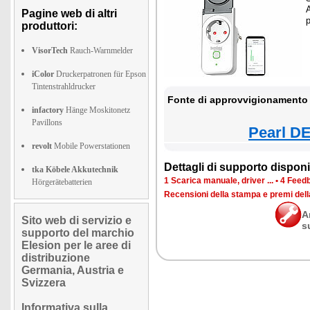
Pagine web di altri
p
produttori:
VisorTech
Rauch-Warnmelder
iColor
Druckerpatronen für Epson
Tintenstrahldrucker
Fonte di approvvigionamento 
infactory
Hänge Moskitonetz
Pavillons
Pearl DE
revolt
Mobile Powerstationen
Dettagli di supporto disponib
tka Köbele Akkutechnik
1 Scarica manuale, driver ...
•
4 Feedb
Hörgerätebatterien
Recensioni della stampa e premi del
A
Sito web di servizio e
s
supporto del marchio
Elesion per le aree di
distribuzione
Germania, Austria e
Svizzera
Informativa sulla