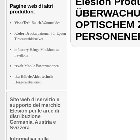
Elesion Pro
Pagine web di altri
ÜBERWACHU
produttori:
OPTISCHEM
VisorTech
Rauch-Warnmelder
PERSONENE
iColor
Druckerpatronen für Epson
Tintenstrahldrucker
infactory
Hänge Moskitonetz
Pavillons
revolt
Mobile Powerstationen
tka Köbele Akkutechnik
Hörgerätebatterien
Sito web di servizio e
supporto del marchio
Elesion per le aree di
distribuzione
Germania, Austria e
Svizzera
Informativa sulla