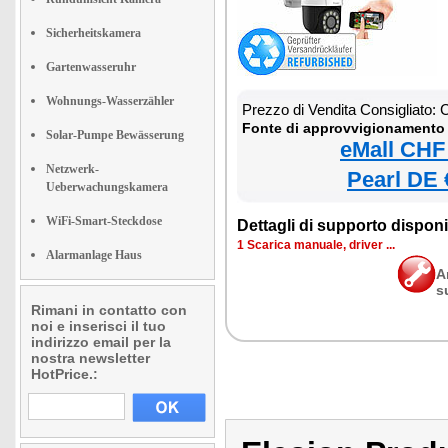
Sicherheitskamera
Gartenwasseruhr
Wohnungs-Wasserzähler
Prezzo di Vendita Consigliato:
Fonte di approvvigionamento 
Solar-Pumpe Bewässerung
eMall CHF
Netzwerk-
Pearl DE 
Ueberwachungskamera
WiFi-Smart-Steckdose
Dettagli di supporto disponib
1 Scarica manuale, driver ...
Alarmanlage Haus
A
s
Rimani in contatto con
noi e inserisci il tuo
indirizzo email per la
nostra newsletter
HotPrice.: