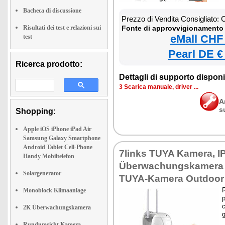
Bacheca di discussione
Prezzo di Vendita Consigliato:
Risultati dei test e relazioni sui
Fonte di approvvigionamento 
eMall CHF
test
Pearl DE €
Ricerca prodotto:
Dettagli di supporto disponib
3 Scarica manuale, driver ...
A
s
Shopping:
Apple iOS iPhone iPad Air
Samsung Galaxy Smartphone
Android Tablet Cell-Phone
7links TUYA Kamera, IP
Handy Mobiltelefon
Überwachungskamera 
Solargenerator
TUYA-Kamera Outdoor
R
Monoblock Klimaanlage
p
2K Überwachungskamera
g
Rundumsicht Kamera