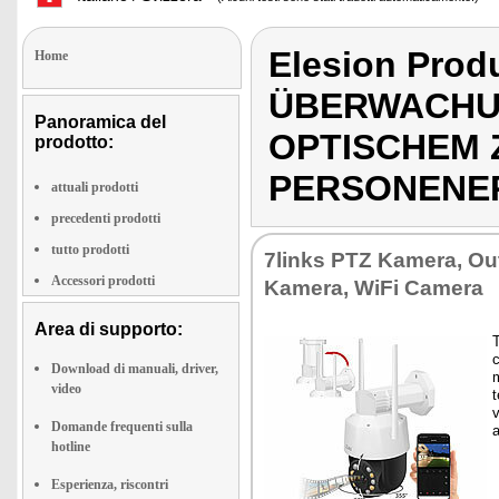
Elesion Pro
Home
ÜBERWACHU
Panoramica del
OPTISCHEM
prodotto:
PERSONENE
attuali prodotti
precedenti prodotti
tutto prodotti
7links PTZ Kamera, O
Accessori prodotti
Kamera, WiFi Camera
Area di supporto:
T
c
Download di manuali, driver,
m
video
t
v
Domande frequenti sulla
hotline
Esperienza, riscontri