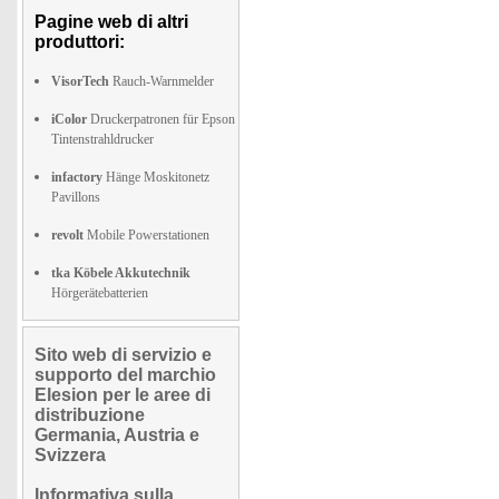
Pagine web di altri
produttori:
VisorTech
Rauch-Warnmelder
iColor
Druckerpatronen für Epson
Tintenstrahldrucker
infactory
Hänge Moskitonetz
Pavillons
revolt
Mobile Powerstationen
tka Köbele Akkutechnik
Hörgerätebatterien
Sito web di servizio e
supporto del marchio
Elesion per le aree di
distribuzione
Germania, Austria e
Svizzera
Informativa sulla