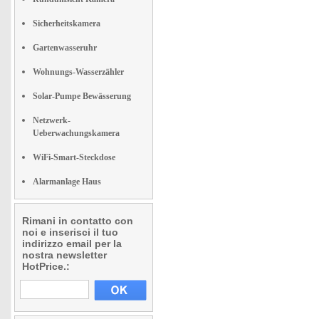
Sicherheitskamera
Gartenwasseruhr
Wohnungs-Wasserzähler
Solar-Pumpe Bewässerung
Netzwerk-
Ueberwachungskamera
WiFi-Smart-Steckdose
Alarmanlage Haus
Rimani in contatto con
noi e inserisci il tuo
indirizzo email per la
nostra newsletter
HotPrice.: