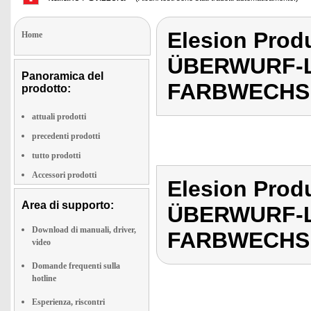
Elesion Pro
Home
ÜBERWURF-L
Panoramica del
FARBWECHS
prodotto:
attuali prodotti
precedenti prodotti
tutto prodotti
Accessori prodotti
Elesion Pro
Area di supporto:
ÜBERWURF-L
Download di manuali, driver,
FARBWECHS
video
Domande frequenti sulla
hotline
Esperienza, riscontri