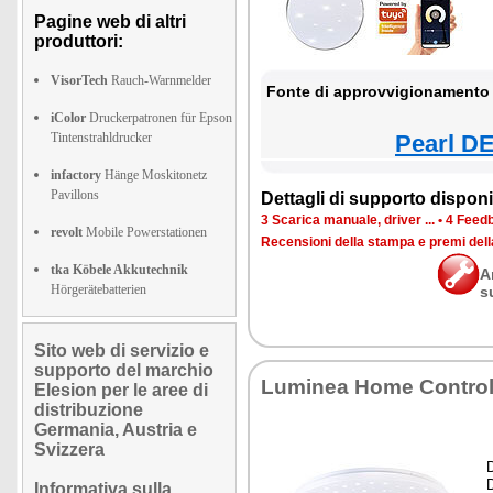
Pagine web di altri
produttori:
VisorTech
Rauch-Warnmelder
Fonte di approvvigionamento 
iColor
Druckerpatronen für Epson
Tintenstrahldrucker
Pearl DE
infactory
Hänge Moskitonetz
Pavillons
Dettagli di supporto disponib
3 Scarica manuale, driver ...
•
4 Feedb
revolt
Mobile Powerstationen
Recensioni della stampa e premi del
tka Köbele Akkutechnik
A
Hörgerätebatterien
s
Sito web di servizio e
supporto del marchio
Luminea Home Contro
Elesion per le aree di
distribuzione
Germania, Austria e
Svizzera
Informativa sulla