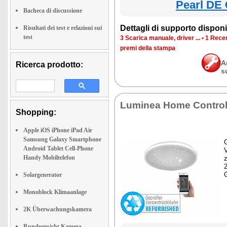
Pearl DE 
Bacheca di discussione
Dettagli di supporto disponib
Risultati dei test e relazioni sui
test
3 Scarica manuale, driver ...
•
1 Recen
premi della stampa
A
Ricerca prodotto:
s
Luminea Home Contro
Shopping:
Apple iOS iPhone iPad Air
Samsung Galaxy Smartphone
G
Android Tablet Cell-Phone
Handy Mobiltelefon
z
Solargenerator
Monoblock Klimaanlage
2K Überwachungskamera
Rundumsicht Kamera