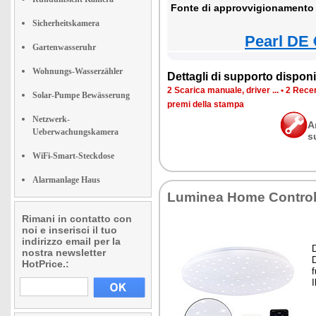
Fonte di approvvigionamento 
Sicherheitskamera
Pearl DE 
Gartenwasseruhr
Wohnungs-Wasserzähler
Dettagli di supporto disponib
2 Scarica manuale, driver ...
•
2 Recen
Solar-Pumpe Bewässerung
premi della stampa
Netzwerk-
A
Ueberwachungskamera
s
WiFi-Smart-Steckdose
Alarmanlage Haus
Luminea Home Contro
Rimani in contatto con
noi e inserisci il tuo
indirizzo email per la
nostra newsletter
HotPrice.: