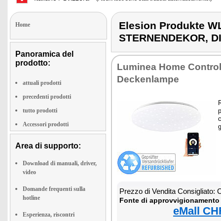
Elesion Produkte
Home
STERNENDEKOR, D
Panoramica del
prodotto:
Luminea Home Control
Deckenlampe
attuali prodotti
precedenti prodotti
R
tutto prodotti
p
Accessori prodotti
g
Area di supporto:
Download di manuali, driver,
video
Domande frequenti sulla
Prezzo di Vendita Consigliato:
hotline
Fonte di approvvigionamento 
eMall CH
Esperienza, riscontri