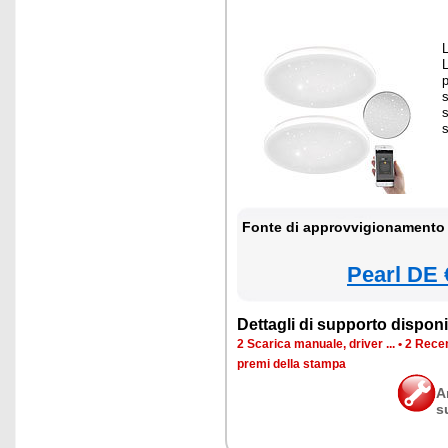
p
s
s
Fonte di approvvigionamento 
Pearl DE 
Dettagli di supporto disponib
2 Scarica manuale, driver ...
•
2 Recen
premi della stampa
A
s