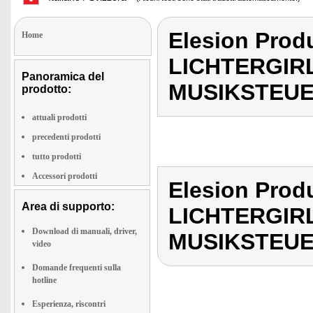
Elesion Pro
Home
LICHTERGIRL
Panoramica del
MUSIKSTEU
prodotto:
attuali prodotti
precedenti prodotti
tutto prodotti
Accessori prodotti
Elesion Pro
Area di supporto:
LICHTERGIRL
Download di manuali, driver,
MUSIKSTEU
video
Domande frequenti sulla
hotline
Esperienza, riscontri