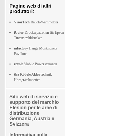
Pagine web di altri
produttori:
VisorTech
Rauch-Warnmelder
iColor
Druckerpatronen für Epson
Tintenstrahldrucker
infactory
Hänge Moskitonetz
Pavillons
revolt
Mobile Powerstationen
tka Köbele Akkutechnik
Hörgerätebatterien
Sito web di servizio e
supporto del marchio
Elesion per le aree di
distribuzione
Germania, Austria e
Svizzera
Informativa sulla