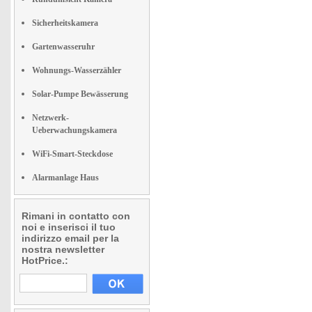
Sicherheitskamera
Gartenwasseruhr
Wohnungs-Wasserzähler
Solar-Pumpe Bewässerung
Netzwerk-
Ueberwachungskamera
WiFi-Smart-Steckdose
Alarmanlage Haus
Rimani in contatto con
noi e inserisci il tuo
indirizzo email per la
nostra newsletter
HotPrice.: