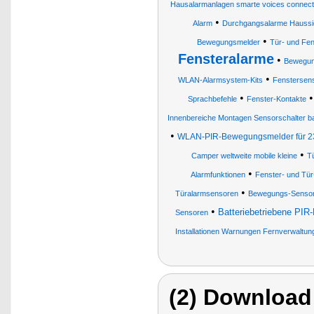
Hausalarmanlagen smarte voices connect
•
Alarm
Durchgangsalarme Haussic
•
Bewegungsmelder
Tür- und Fe
Fensteralarme
•
Bewegung
•
WLAN-Alarmsystem-Kits
Fenstersen
•
Sprachbefehle
Fenster-Kontakte
Innenbereiche Montagen Sensorschalter ba
•
WLAN-PIR-Bewegungsmelder für 230
•
Camper weltweite mobile kleine
T
•
Alarmfunktionen
Fenster- und Tür
•
Türalarmsensoren
Bewegungs-Senso
•
Batteriebetriebene PIR
Sensoren
Installationen Warnungen Fernverwaltun
(2) Download