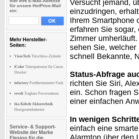
Versucht jemand, üb
hier Ihre E-Mail-Adresse
für unsere HotPrice-Mail
einzudringen, erhal
ein:
Ihrem Smartphone 
erfahren Sie sogar, 
Zimmer umherläuft. 
Mehr Hersteller-
Seiten:
sehen Sie, welcher 
schnell Bekannte, N
VisorTech
Türschloss-Zylinder
iColor
Tintenpatronen für Canon
Status-Abfrage au
Drucker
richten Sie Siri, Al
infactory
Poolthermometer Funk
ein. Schon fragen S
revolt
Tragbare Powerstations
einer einfachen An
tka Köbele Akkutechnik
Hoergeraetebatterien
In wenigen Schritt
einfach eine smarte
Service- & Support-
Website der Marke
Alarmton über den 
Elesion für die