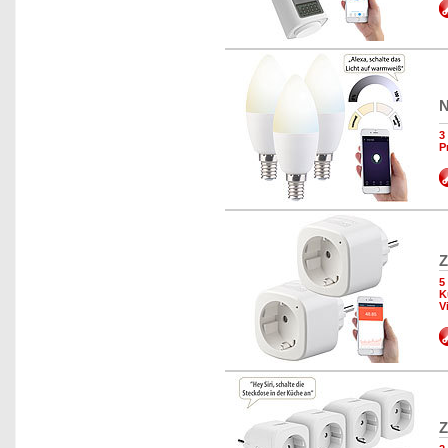
N
3
P
Z
5
K
V
Z