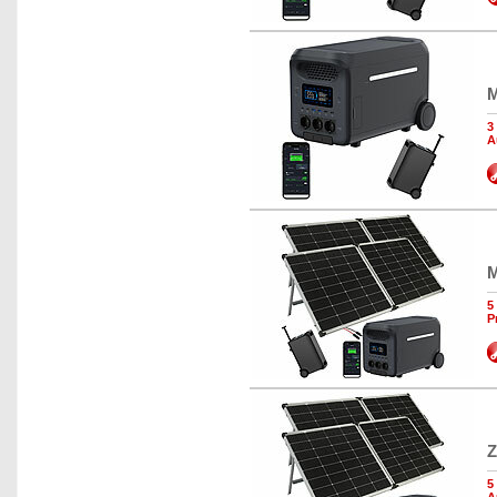
M
3
A
M
5
P
Z
5