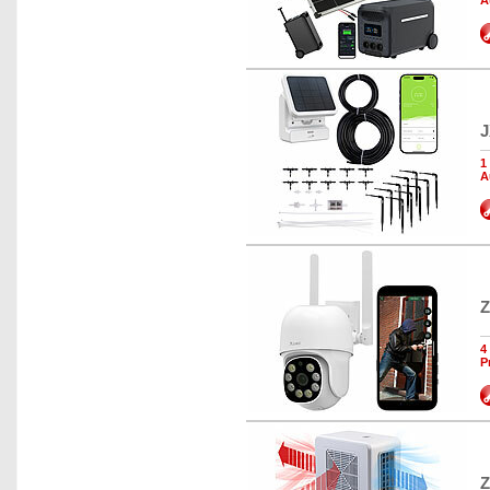
A
J
1
A
Z
4
P
Z