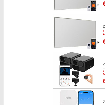
Z
1
A
Z
2
A
Z