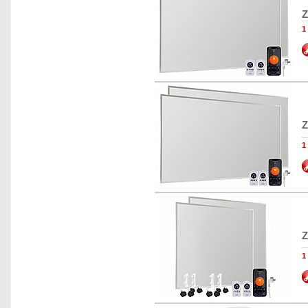
Z
1
Z
1
Z
1