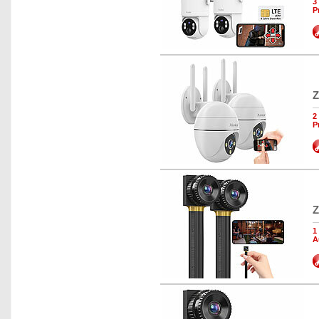
3
P
Z
2
P
Z
1
A