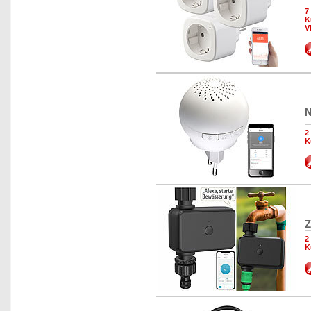
7
K
V
N
2
K
Z
2
K