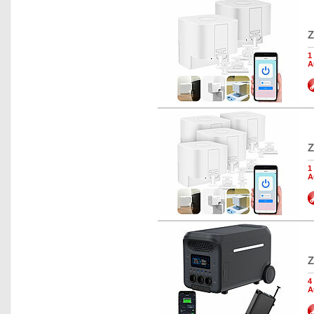
Z
1
A
Z
1
A
Z
4
A