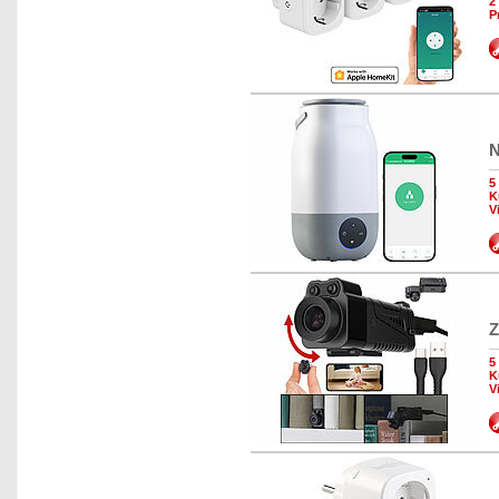
2
P
N
5
K
V
Z
5
K
V