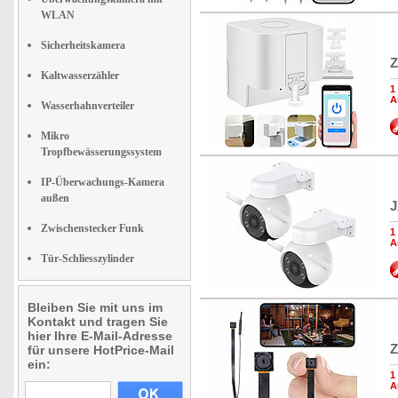
WLAN
Sicherheitskamera
Z
Kaltwasserzähler
1
A
Wasserhahnverteiler
Mikro
Tropfbewässerungssystem
IP-Überwachungs-Kamera
außen
J
Zwischenstecker Funk
1
A
Tür-Schliesszylinder
Bleiben Sie mit uns im
Kontakt und tragen Sie
hier Ihre E-Mail-Adresse
Z
für unsere HotPrice-Mail
ein:
1
A