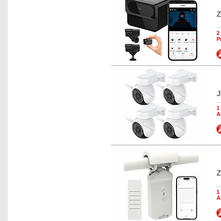
Z
2
P
J
1
A
Z
1
A