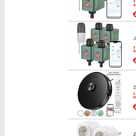
3
A
J
3
A
Z
3
P
Z