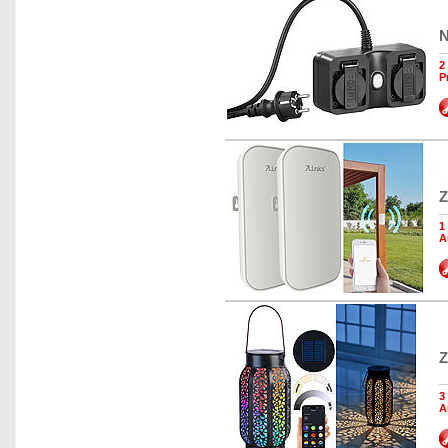
N
2
P
Z
1
A
Z
3
A