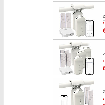
Z
1
Z
1
Z
1