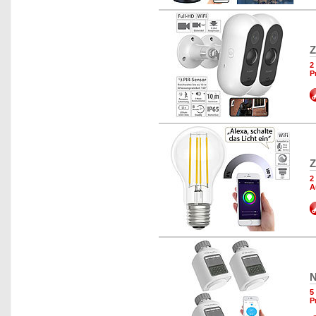
Z
2
P
Z
2
A
N
5
P