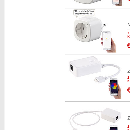
N
7
K
Z
2
K
Z
2