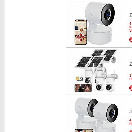
Z
4
K
V
Z
1
P
J
4
P