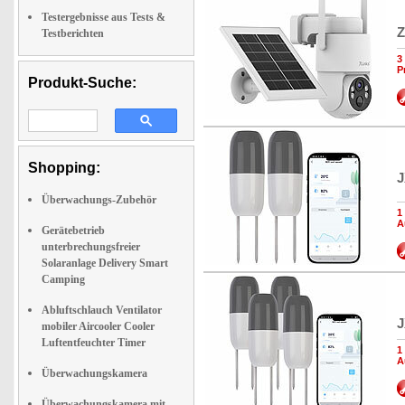
Testergebnisse aus Tests &
Z
Testberichten
3
P
Produkt-Suche:
Shopping:
J
Überwachungs-Zubehör
1
A
Gerätebetrieb
unterbrechungsfreier
Solaranlage Delivery Smart
Camping
Abluftschlauch Ventilator
J
mobiler Aircooler Cooler
Luftentfeuchter Timer
1
A
Überwachungskamera
Überwachungskamera mit