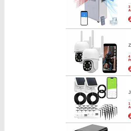
3
A
Z
4
P
J
1
A