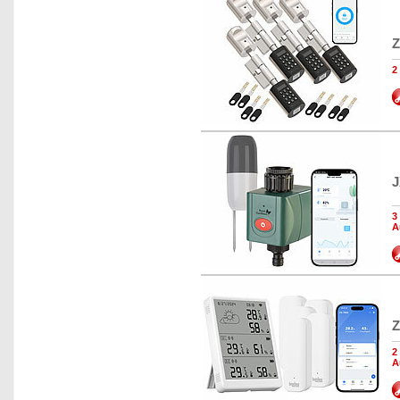
Z
2
J
3
A
Z
2
A