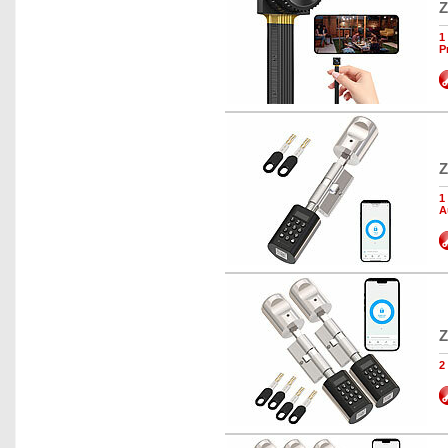
Z
1
P
Z
1
A
Z
2