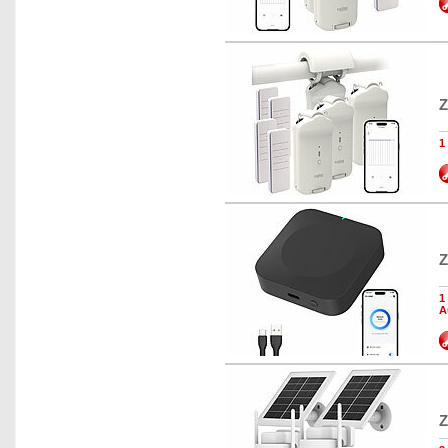
Z
1
Z
1
A
Z