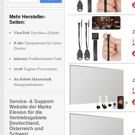
Mehr Hersteller-
Seiten:
Z
VisorTech
Türschloss-Zylinder
1
iColor
Tintenpatronen für Canon
A
Drucker
infactory
Poolthermometer Funk
revolt
Tragbare Powerstations
tka Köbele Akkutechnik
Z
Hoergeraetebatterien
2
A
Service- & Support-
Website der Marke
Elesion für die
Vertriebsgebiete
Deutschland,
Österreich und
Z
Schweiz