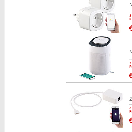
N
8
K
N
7
P
Z
2
P