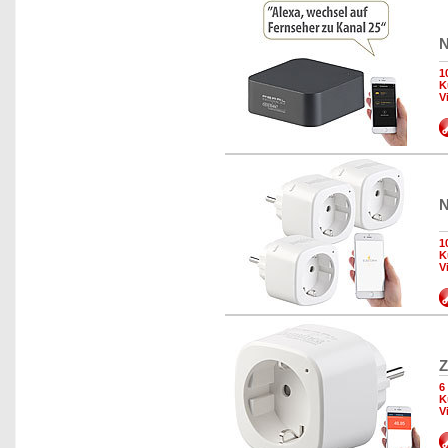
N
1
K
V
N
1
K
V
Z
6
K
V