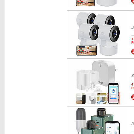
J
1
P
Z
4
P
J