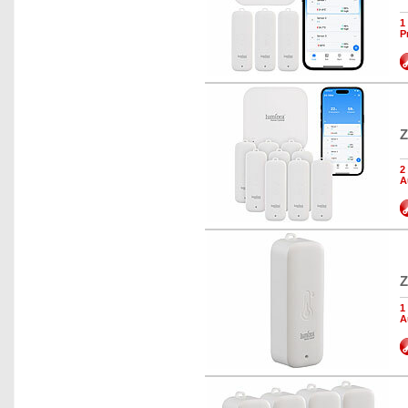
1
P
Z
2
A
Z
1
A