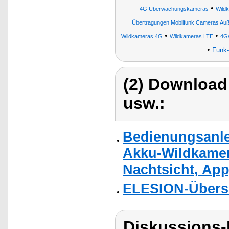
•
4G Überwachungskameras
Wild
Übertragungen Mobilfunk Cameras A
•
•
Wildkameras 4G
Wildkameras LTE
4G/
•
Funk-
(2) Download
usw.:
Bedienungsanle
Akku-Wildkamer
Nachtsicht, App
ELESION-Übers
Diskussions-