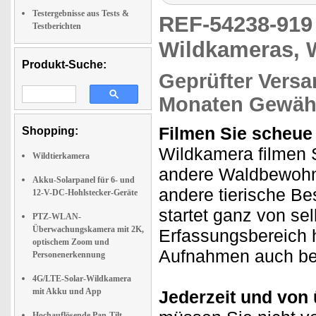
Testergebnisse aus Tests &
REF-54238-91
Testberichten
Wildkameras, 
Produkt-Suche:
Geprüfter Versa
Monaten Gewähr
Filmen Sie scheue 
Shopping:
Wildkamera filmen 
Wildtierkamera
andere Waldbewohn
Akku-Solarpanel für 6- und
andere tierische B
12-V-DC-Hohlstecker-Geräte
startet ganz von se
PTZ-WLAN-
Überwachungskamera mit 2K,
Erfassungsbereich h
optischem Zoom und
Aufnahmen auch be
Personenerkennung
4G/LTE-Solar-Wildkamera
mit Akku und App
Jederzeit und von ü
Hochauflösende Pan-Tilt-