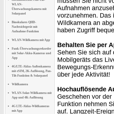
müssen Sie nicht vo
WLAN-
Aufnahmen anzuseh
Überwachungskamera mit
Solarpanel
vorzunehmen. Das i
Wildkamera an abge
Binokulares QHD-
Nachtsichtgerät mit
haben Zugriff bequ
Aufnahme-Funktion
WLAN-Wildkamera mit App
Behalten Sie per A
Funk-Überwachungsrekorder
Sehen Sie sich auf 
mit Solar-Akku-Kameras und
App
Mobilgeräts das Liv
Bewegungs-Erkennun
4G/LTE-Akku-Außenkamera
mit eSIM, 2K-Auflösung, Pan-
über jede Aktivität!
Tilt-Funktion & Solarpanel
Wildkamera
Hochauflösende Au
WLAN-Solar-Wildkamera mit
Geschehen vor der L
App und 4K-Auflösung
Funktion nehmen Si
4G LTE-Akku-Wildkameras
auf. Langzeit-Ereig
mit App