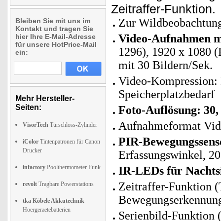
Zeitraffer-Funktion.
Zur Wildbeobachtung
Bleiben Sie mit uns im
Kontakt und tragen Sie
Video-Aufnahmen mi
hier Ihre E-Mail-Adresse
für unsere HotPrice-Mail
1296), 1920 x 1080 (
ein:
mit 30 Bildern/Sek.
Video-Kompression: H
Speicherplatzbedarf
Mehr Hersteller-
Seiten:
Foto-Auflösung: 30,
Aufnahmeformat Vid
VisorTech
Türschloss-Zylinder
PIR-Bewegungssenso
iColor
Tintenpatronen für Canon
Drucker
Erfassungswinkel, 20
infactory
Poolthermometer Funk
IR-LEDs für Nachtsi
Zeitraffer-Funktion
revolt
Tragbare Powerstations
Bewegungserkennung 
tka Köbele Akkutechnik
Hoergeraetebatterien
Serienbild-Funktion (