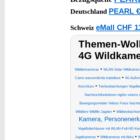
PEARL €
Deutschland
eMall CHF 1
Schweiz
Themen-Wolk
4G Wildkame
•
Wildtierkameras
WLAN-Solar-Wildkamera
•
Cams wasserdichte kabellose
4G Außen
•
Anschluss
Tierbeobachtungen Vogelbe
Nachtsichtfunktionen nights vision
Bewegungsmelder Videos Fotos Nachts
•
Wildtiere Wildlife Jagden
Wildbeobachtu
Kamera, Personenerk
Vogelfutterhäuser mit WLAN-Full-HD-Ka
•
•
Jagdkameras
Wildkameras mit Akku
W