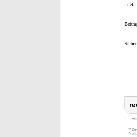
Titel:
Beitra
Sicher
re
* Pre
** Di
Produ