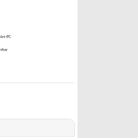
blet-PC
erbar