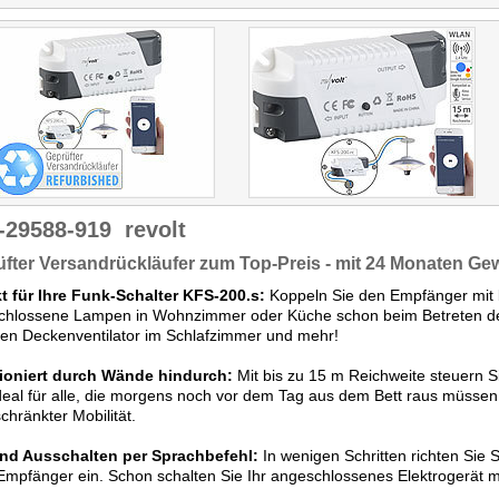
-29588-919
revolt
fter Versandrückläufer zum Top-Preis - mit 24 Monaten Ge
t für Ihre Funk-Schalter KFS-200.s:
Koppeln Sie den Empfänger mit b
chlossene Lampen in Wohnzimmer oder Küche schon beim Betreten de
en Deckenventilator im Schlafzimmer und mehr!
ioniert durch Wände hindurch:
Mit bis zu 15 m Reichweite steuern Sie
deal für alle, die morgens noch vor dem Tag aus dem Bett raus müssen
chränkter Mobilität.
und Ausschalten per Sprachbefehl:
In wenigen Schritten richten Sie S
Empfänger ein. Schon schalten Sie Ihr angeschlossenes Elektrogerät m