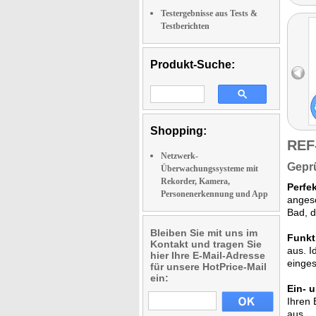
Testergebnisse aus Tests &
Testberichten
Produkt-Suche:
Shopping:
REF
Netzwerk-
Geprü
Überwachungssysteme mit
Rekorder, Kamera,
Perfek
Personenerkennung und App
anges
Bad, d
Bleiben Sie mit uns im
Funkt
Kontakt und tragen Sie
aus. I
hier Ihre E-Mail-Adresse
einges
für unsere HotPrice-Mail
ein:
Ein- 
Ihren 
aus.