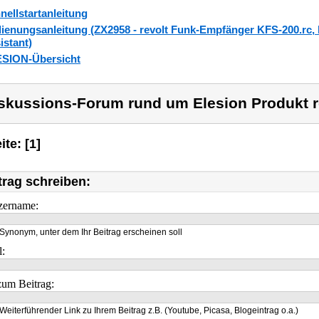
nellstartanleitung
ienungsanleitung (ZX2958 - revolt Funk-Empfänger KFS-200.rc, 
istant)
SION-Übersicht
skussions-Forum rund um Elesion Produkt r
ite: [1]
trag schreiben:
zername:
Synonym, unter dem Ihr Beitrag erscheinen soll
l:
um Beitrag:
Weiterführender Link zu Ihrem Beitrag z.B. (Youtube, Picasa, Blogeintrag o.a.)