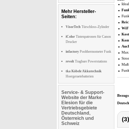
Idea
Funk
Mehr Hersteller-
Funk
Seiten:
Reic
VisorTech
Türschloss-Zylinder
WiFi
Kost
iColor
Tintenpatronen für Canon
Komp
Drucker
Auch
infactory
Poolthermometer Funk
Maxi
Stro
revolt
Tragbare Powerstations
Maße
Funk
tka Köbele Akkutechnik
Hoergeraetebatterien
Service- & Support-
Bezugs
Website der Marke
Elesion für die
Deutsc
Vertriebsgebiete
Deutschland,
Österreich und
(3
Schweiz