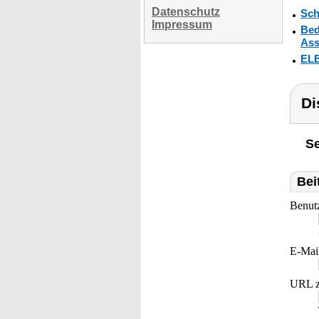
Datenschutz
Sch
Impressum
Bed
Ass
ELE
Di
Se
Bei
Benut
E-Mai
URL z