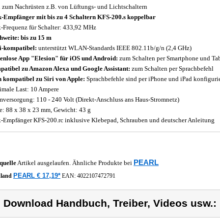
l zum Nachrüsten z.B. von Lüftungs- und Lichtschaltern
-Empfänger mit bis zu 4 Schaltern KFS-200.s koppelbar
-Frequenz für Schalter: 433,92 MHz
hweite: bis zu 15 m
-kompatibel:
unterstützt WLAN-Standards IEEE 802.11b/g/n (2,4 GHz)
enlose App "Elesion" für iOS und Android:
zum Schalten per Smartphone und Ta
atibel zu Amazon Alexa und Google Assistant:
zum Schalten per Sprachbefehl
 kompatibel zu Siri von Apple:
Sprachbefehle sind per iPhone und iPad konfiguri
male Last: 10 Ampere
mversorgung: 110 - 240 Volt (Direkt-Anschluss ans Haus-Stromnetz)
: 88 x 38 x 23 mm, Gewicht: 43 g
-Empfänger KFS-200.rc inklusive Klebepad, Schrauben und deutscher Anleitung
PEARL
quelle
Artikel ausgelaufen. Ähnliche Produkte bei
PEARL € 17,19*
hland
EAN:
4022107472791
) Download Handbuch, Treiber, Videos usw.: