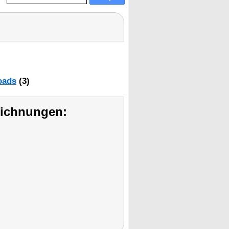
oads
(3)
eichnungen: