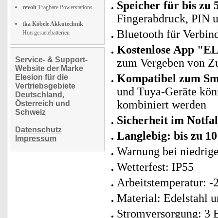
Speicher für bis zu
revolt
Tragbare Powerstations
Fingerabdruck, PIN 
tka Köbele Akkutechnik
Bluetooth für Verbi
Hoergeraetebatterien
Kostenlose App "E
Service- & Support-
zum Vergeben von Z
Website der Marke
Kompatibel zum Sma
Elesion für die
Vertriebsgebiete
und Tuya-Geräte kö
Deutschland,
kombiniert werden
Österreich und
Schweiz
Sicherheit im Notfal
Datenschutz
Langlebig: bis zu 1
Impressum
Warnung bei niedrige
Wetterfest: IP55
Arbeitstemperatur: -
Material: Edelstahl u
Stromversorgung: 3 B