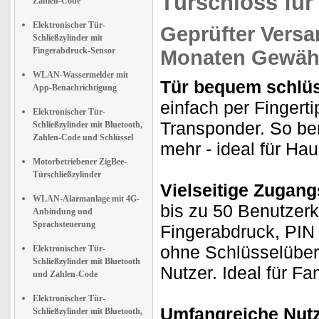
Türschloss für
Zahlen-Code
Elektronischer Tür-
Geprüfter Versa
Schließzylinder mit
Fingerabdruck-Sensor
Monaten Gewähr
WLAN-Wassermelder mit
Tür bequem schlüs
App-Benachrichtigung
einfach per Fingert
Elektronischer Tür-
Transponder. So be
Schließzylinder mit Bluetooth,
Zahlen-Code und Schlüssel
mehr - ideal für Ha
Motorbetriebener ZigBee-
Türschließzylinder
Vielseitige Zugang
WLAN-Alarmanlage mit 4G-
bis zu 50 Benutzerk
Anbindung und
Sprachsteuerung
Fingerabdruck, PIN 
ohne Schlüsselüberg
Elektronischer Tür-
Schließzylinder mit Bluetooth
Nutzer. Ideal für Fa
und Zahlen-Code
Elektronischer Tür-
Umfangreiche Nut
Schließzylinder mit Bluetooth,