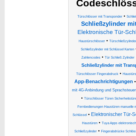
Codeschlöss
•
Türschlösser mit Transponder
Schlie
Schließzylinder m
Elektronische Tür-Sch
•
Haustürschlösser
Türschließzylinde
Schließzylinder mit Schlüssel Karten
•
Zahlencodes
Tür Schließ Zylinder
Schließzylinder mit Tran
•
Türschlösser Fingerabdruck
Haustürs
App-Benachrichtigungen
mit 4G-Anbindung und Sprachsteue
•
Türschlösser Türen Sicherheitstüre
Fernbedienungen Haustüren manuelle m
•
Elektronischer Tür-S
Schlüssel
•
Haustüren
Tuya Apps elektronisc
•
Schließzylinder
Fingerabdrücke Schlös