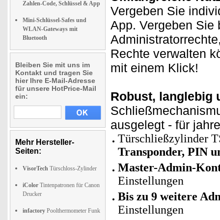
Zahlen-Code, Schlüssel & App
Vergeben Sie indivi
Mini-Schlüssel-Safes und
App. Vergeben Sie b
WLAN-Gateways mit
Administratorrechte
Bluetooth
Rechte verwalten k
Bleiben Sie mit uns im
mit einem Klick!
Kontakt und tragen Sie
hier Ihre E-Mail-Adresse
für unsere HotPrice-Mail
Robust, langlebig 
ein:
Schließmechanismus
ausgelegt - für jahr
Türschließzylinder 
Mehr Hersteller-
Transponder, PIN u
Seiten:
Master-Admin-Konto
VisorTech
Türschloss-Zylinder
Einstellungen
iColor
Tintenpatronen für Canon
Bis zu 9 weitere A
Drucker
Einstellungen
infactory
Poolthermometer Funk