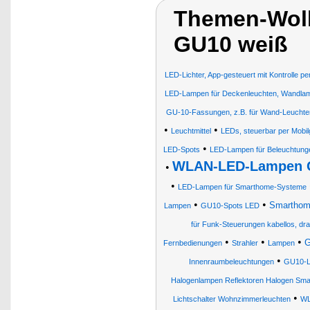
Themen-Wol
GU10 weiß
LED-Lichter, App-gesteuert mit Kontrolle 
LED-Lampen für Deckenleuchten, Wandlamp
GU-10-Fassungen, z.B. für Wand-Leuchten
•
•
Leuchtmittel
LEDs, steuerbar per Mobil
•
LED-Spots
LED-Lampen für Beleuchtunge
WLAN-LED-Lampen
•
•
LED-Lampen für Smarthome-Systeme
•
•
Smarthome
Lampen
GU10-Spots LED
für Funk-Steuerungen kabellos, dra
•
•
•
G
Fernbedienungen
Strahler
Lampen
•
Innenraumbeleuchtungen
GU10-
Halogenlampen Reflektoren Halogen S
•
Lichtschalter Wohnzimmerleuchten
WL