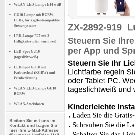
WLAN-LED-Lampe E14 weiß
GU10-Lampe mit RGBW-
LEDs, für ZigBee-kompatible
ZX-2892-919
L
Steuersysteme
LED-Lampe E27 mit 3
Steuern Sie Ihr
Helligkeitsstufen warmweiß
per App und Sp
LED-Spot GU10
(tageslichtweiß)
Steuern Sie Ihr Lic
LED-Spot GU10 mit
Lichtfarbe regeln 
Farbwechsel (RGBW) und
Fernbedienung
oder Tablet-PC. W
tageslichtweiß und
WLAN-LED-Lampe GU10
RGBW
WLAN-Steckdosen
Kinderleichte Insta
Laden Sie die Gratis
Bleiben Sie mit uns im
Schrauben Sie die L
Kontakt und tragen Sie
hier Ihre E-Mail-Adresse
Schalten Sie das Lic