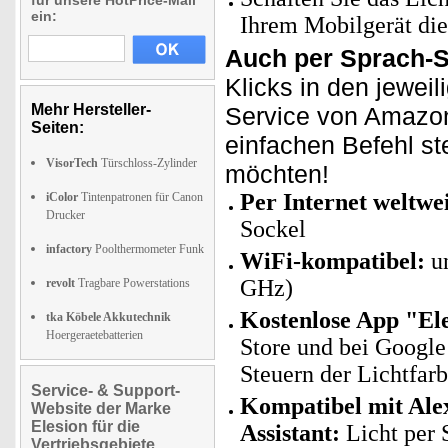
für unsere HotPrice-Mail
ein:
Ihrem Mobilgerät die
Auch per Sprach-
Klicks in den jewei
Mehr Hersteller-
Service von Amazon
Seiten:
einfachen Befehl ste
VisorTech
Türschloss-Zylinder
möchten!
Per Internet weltwe
iColor
Tintenpatronen für Canon
Drucker
Sockel
infactory
Poolthermometer Funk
WiFi-kompatibel:
un
GHz)
revolt
Tragbare Powerstations
Kostenlose App "Ele
tka Köbele Akkutechnik
Hoergeraetebatterien
Store und bei Googl
Steuern der Lichtfar
Service- & Support-
Kompatibel mit Ale
Website der Marke
Elesion für die
Assistant:
Licht per 
Vertriebsgebiete