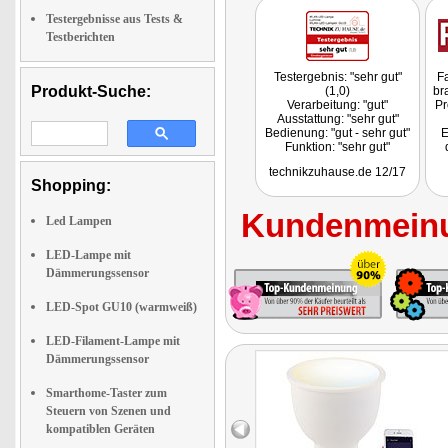
Testergebnisse aus Tests &
Testberichten
Testergebnis: "sehr gut"
Fa
Produkt-Suche:
(1,0)
br
Verarbeitung: "gut"
Pr
Ausstattung: "sehr gut"
Bedienung: "gut - sehr gut"
E
Funktion: "sehr gut"
Fazit: "Die Luminea GU10-
technikzuhause.de 12/17
Lampen haben sich im
Shopping:
Praxistest bewährt."
Kundenmeinu
Led Lampen
LED-Lampe mit
Dämmerungssensor
LED-Spot GU10 (warmweiß)
LED-Filament-Lampe mit
Dämmerungssensor
Smarthome-Taster zum
Steuern von Szenen und
kompatiblen Geräten