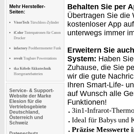
Behalten Sie per A
Mehr Hersteller-
Seiten:
Übertragen Sie die 
kostenloser App auf
VisorTech
Türschloss-Zylinder
unterwegs immer im
iColor
Tintenpatronen für Canon
Drucker
Erweitern Sie auch
infactory
Poolthermometer Funk
System:
Haben Sie 
revolt
Tragbare Powerstations
Zuhause, die Sie p
tka Köbele Akkutechnik
Hoergeraetebatterien
wir die gute Nachri
Ihren Smart-Life- u
Service- & Support-
auf Wunsch alle Ge
Website der Marke
Funktionen!
Elesion für die
Vertriebsgebiete
3in1-Infrarot-Therm
Deutschland,
Österreich und
Ideal für Babys und 
Schweiz
Präzise Messwerte 
Datenschutz