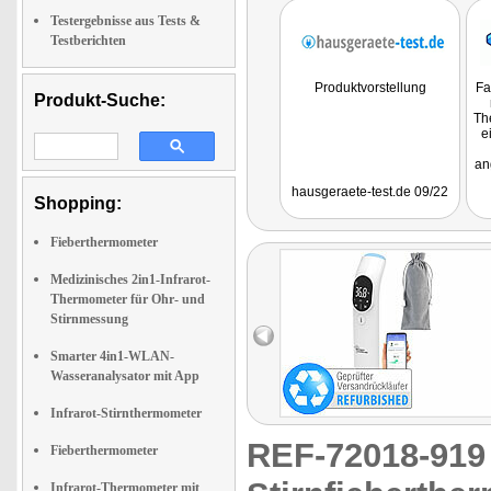
Testergebnisse aus Tests &
Testberichten
Produktvorstellung
Fa
Produkt-Suche:
Th
e
an
hausgeraete-test.de 09/22
Eg
Shopping:
o
m
Fieberthermometer
be
Medizinisches 2in1-Infrarot-
Thermometer für Ohr- und
Stirnmessung
Smarter 4in1-WLAN-
Wasseranalysator mit App
Infrarot-Stirnthermometer
REF-72018-91
Fieberthermometer
Infrarot-Thermometer mit