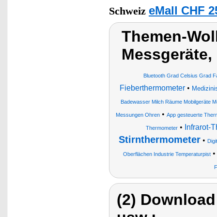
eMall CHF 2
Schweiz
Themen-Wolk
Messgeräte,
Bluetooth Grad Celsius Grad F
Fieberthermometer
•
Medizini
Badewasser Milch Räume Mobilgeräte Me
•
Messungen Ohren
App gesteuerte Ther
•
Infrarot-
Thermometer
Stirnthermometer
•
Digi
Oberflächen Industrie Temperaturpist
F
(2) Download