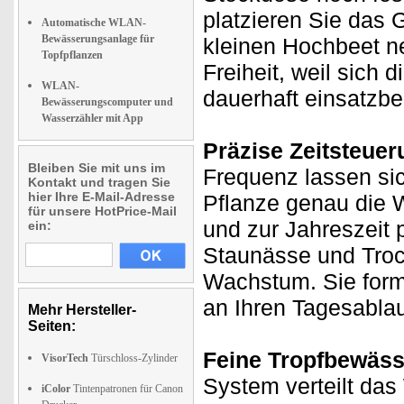
platzieren Sie das 
Automatische WLAN-
Bewässerungsanlage für
kleinen Hochbeet n
Topfpflanzen
Freiheit, weil sich
WLAN-
dauerhaft einsatzber
Bewässerungscomputer und
Wasserzähler mit App
Präzise Zeitsteueru
Bleiben Sie mit uns im
Frequenz lassen sic
Kontakt und tragen Sie
hier Ihre E-Mail-Adresse
Pflanze genau die 
für unsere HotPrice-Mail
und zur Jahreszeit 
ein:
Staunässe und Troc
Wachstum. Sie form
an Ihren Tagesabla
Mehr Hersteller-
Seiten:
Feine Tropfbewässe
VisorTech
Türschloss-Zylinder
System verteilt das
iColor
Tintenpatronen für Canon