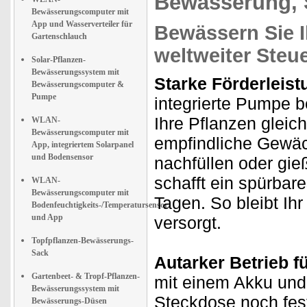
Bewässerung,
Bewässerungscomputer mit
App und Wasserverteiler für
Bewässern Sie I
Gartenschlauch
weltweiter Steu
Solar-Pflanzen-
Bewässerungssystem mit
Starke Förderleis
Bewässerungscomputer &
Pumpe
integrierte Pumpe b
Ihre Pflanzen gleic
WLAN-
Bewässerungscomputer mit
empfindliche Gewäc
App, integriertem Solarpanel
und Bodensensor
nachfüllen oder gi
schafft ein spürbar
WLAN-
Bewässerungscomputer mit
Tagen. So bleibt Ih
Bodenfeuchtigkeits-/Temperatursensor
und App
versorgt.
Topfpflanzen-Bewässerungs-
Sack
Autarker Betrieb fü
Gartenbeet- & Tropf-Pflanzen-
mit einem Akku und
Bewässerungssystem mit
Steckdose noch fes
Bewässerungs-Düsen