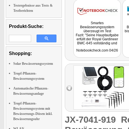
Testergebnisse aus Tests &
Testberichten
Smartes
Produkt-Suche:
Bewässerungssystem
B
überzeugt im Test
bi
Fazit: "Seine Hauptaufgabe
erfüllt der Royal Gardineer
BWC-645 vollständig und
für den Urlaub oder auch
Notebookcheck.com 04/26
als Helfer im Alltag eignet
Shopping:
sich das Modell sehr gut
und ist unabhängig vom
Stromnetz."
Solar Bewässerungssystem
Tropf-Pflanzen-
Bewässerungssystem
Automatische Pflanzen-
Bewässerungsanlage
Tropf-Pflanzen-
Bewässerungssystem mit
Bewässerungs-Düsen inkl.
JX-7041-919
R
Bewässerungsuhr
WLAN-