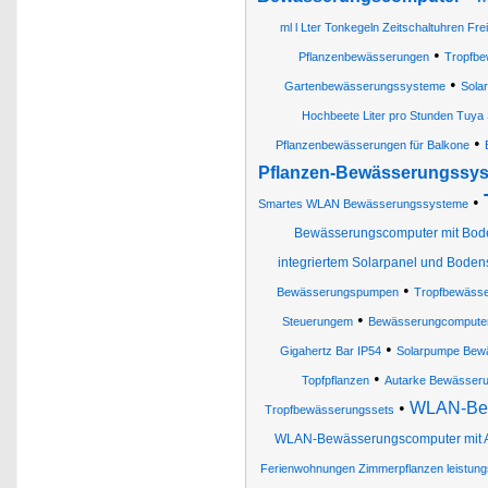
ml l Lter Tonkegeln Zeitschaltuhren Fr
•
Pflanzenbewässerungen
Tropfbe
•
Gartenbewässerungssysteme
Sola
Hochbeete Liter pro Stunden Tuya
•
Pflanzenbewässerungen für Balkone
Pflanzen-Bewässerungssy
•
Smartes WLAN Bewässerungssysteme
Bewässerungscomputer mit Bode
integriertem Solarpanel und Boden
•
Bewässerungspumpen
Tropfbewässe
•
Steuerungem
Bewässerungcomputer
•
Gigahertz Bar IP54
Solarpumpe Bew
•
Topfpflanzen
Autarke Bewässer
•
WLAN-Bew
Tropfbewässerungssets
WLAN-Bewässerungscomputer mit Ap
Ferienwohnungen Zimmerpflanzen leistu