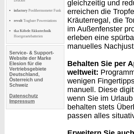
Drucker
gleichzeitig und re
erreichen die Tropf
infactory
Poolthermometer Funk
Kräuterregal, die 
revolt
Tragbare Powerstations
im Außenfenster pro
tka Köbele Akkutechnik
erleben eine spürb
Hoergeraetebatterien
manuelles Nachjust
Service- & Support-
Website der Marke
Behalten Sie per A
Elesion für die
Vertriebsgebiete
weltweit:
Programmi
Deutschland,
wenigen Fingertipp
Österreich und
Schweiz
manuell. Diese digit
Datenschutz
wenn Sie im Urlaub 
Impressum
behalten stets Überb
passen alles situati
Erweitern Sie auch