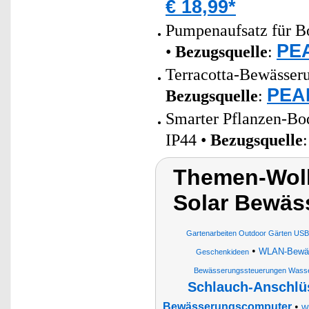
€ 18,99*
Pumpenaufsatz für 
PEA
•
Bezugsquelle
:
Terracotta-Bewässeru
PEAR
Bezugsquelle
:
Smarter Pflanzen-Bod
IP44 •
Bezugsquelle
Themen-Wol
Solar Bewäs
Gartenarbeiten Outdoor Gärten USB 
•
WLAN-Bewäss
Geschenkideen
Bewässerungssteuerungen Wasse
Schlauch-Anschlü
Bewässerungscomputer
•
W