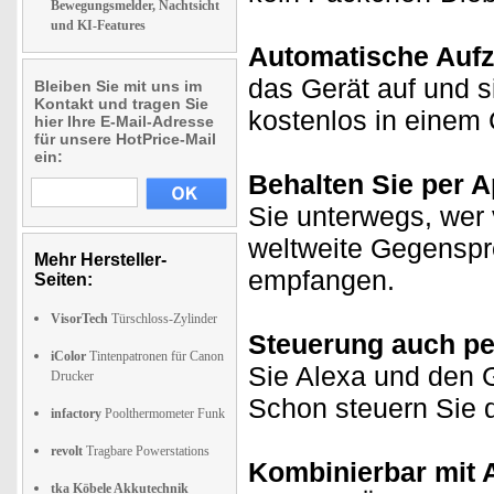
Bewegungsmelder, Nachtsicht
und KI-Features
Automatische Auf
das Gerät auf und 
Bleiben Sie mit uns im
Kontakt und tragen Sie
kostenlos in einem 
hier Ihre E-Mail-Adresse
für unsere HotPrice-Mail
ein:
Behalten Sie per A
Sie unterwegs, wer v
weltweite Gegenspr
Mehr Hersteller-
empfangen.
Seiten:
VisorTech
Türschloss-Zylinder
Steuerung auch pe
iColor
Tintenpatronen für Canon
Sie Alexa und den Go
Drucker
Schon steuern Sie 
infactory
Poolthermometer Funk
revolt
Tragbare Powerstations
Kombinierbar mit
tka Köbele Akkutechnik