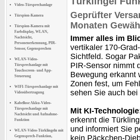
Türklingel Fun
Video-Türsprechanlage
Geprüfter Versa
Türspion-Kamera
Monaten Gewähr
Türspion-Kamera mit
Farbdisplay, WLAN,
Immer alles im Bli
Nachtsicht,
Personenerkennung, PIR-
vertikaler 170-Grad-
Sensor, Gegensprechen
Sichtfeld. Sogar Pa
WLAN-Video-
PIR-Sensor nimmt d
Türsprechanlage mit
Touchscreen- und App-
Bewegung erkannt w
Steuerung
Zonen fest, um Feh
WIFI-Türsprechanlage mit
sehen Sie auch bei 
Videoübertragung
Kabellose Akku-Video-
Türsprechanlage mit
Mit KI-Technologie
Nachtsicht und Aufnahme-
erkennt die Türkling
Funktion
und informiert Sie 
WLAN-Video-Türklingeln mit
kein Päckchen-Dieb
Gegensprech-Funktion,