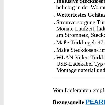
Inklusive Steckdos
beliebig in der Wohn
Wetterfestes Gehäu
Stromversorgung Türk
Monate Laufzeit, lädt
am Stromnetz, Steck
Maße Türklingel: 47
Maße Steckdosen-Em
WLAN-Video-Türklin
USB-Ladekabel Typ C
Montagematerial und
Vom Lieferanten emp
PEARL
Bezugsquelle