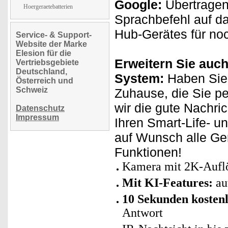
Google:
Übertragen
Hoergeraetebatterien
Sprachbefehl auf d
Hub-Gerätes für no
Service- & Support-
Website der Marke
Elesion für die
Erweitern Sie auch
Vertriebsgebiete
Deutschland,
System:
Haben Sie 
Österreich und
Schweiz
Zuhause, die Sie p
wir die gute Nachri
Datenschutz
Impressum
Ihren Smart-Life- u
auf Wunsch alle Ge
Funktionen!
Kamera mit 2K-Auflö
Mit KI-Features:
au
10 Sekunden kosten
Antwort