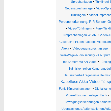
•
Sprechanlagen
Türklingel-
•
Gegensprechanlage
Video-Spr
•
Türklingeln
Videotürsprech
Personenerkennung, PIR-Sensor, G
•
•
Video-Türklingeln
Funk-Türkl
•
Türsprechanlagen WLAN
Video-T
Gespräche PlugIn Batteries Videokam
•
Alexa
Videogegensprechanlagen
Zwei-Wege-Audio security 2K Aufputz
•
mit Kamera WLAN Video
Türklin
Zutrittskontrollen Kameramodu
Haussicherheit regenfeste Heimsic
Kabellose Akku-Video-Türsp
•
Funk-Türsprechanlagen
Digitalkame
•
Video-Türsprechanlagen Funk
Bewegungserkennungen Kamera
Überwachungs Außenstationen Auße