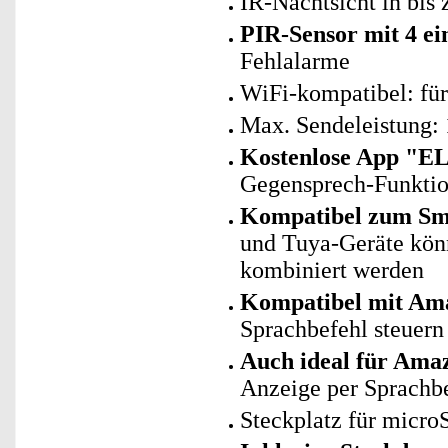
IR-Nachtsicht in bis 
PIR-Sensor mit 4 ei
Fehlalarme
WiFi-kompatibel: fü
Max. Sendeleistung:
Kostenlose App "E
Gegensprech-Funktion
Kompatibel zum Sma
und Tuya-Geräte kö
kombiniert werden
Kompatibel mit Ama
Sprachbefehl steuern
Auch ideal für Ama
Anzeige per Sprachb
Steckplatz für micr