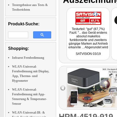
Testergebnisse aus Tests &
Testberichten
Produkt-Suche:
Testurteil: "gut" (87,7%)
Fazit: "... das Gerät erstens
absolut makellos
funktionierte und zweitens
gängige Marken auf Anhieb
erkannte ... Abgerundet wird
Shopping:
der positive
SATVISION 03/19
Gesamteindruck von der
Infrarot Fernbedienung
Unterstützung der beiden
Sprachassistenten Amazon
Alexa und Google Assistant
WLAN-Universal-
... ein sehr gutes Preis-
Fernbedienung mit Display,
Leistungs-Verhältnis."
App, Thermo- und
Hygrometer
WLAN-Universal-
Fernbedienung mit App-
Steuerung & Temperatur-
Sensor
WLAN-Universal-IR- &
HPM-4519-91