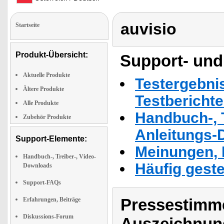
auvisio
Startseite
Produkt-Übersicht:
Support- und
Aktuelle Produkte
Testergebni
Ältere Produkte
Testbericht
Alle Produkte
Handbuch-, T
Zubehör Produkte
Anleitungs-
Support-Elemente:
Meinungen, 
Handbuch-, Treiber-, Video-
Häufig geste
Downloads
Support-FAQs
Pressestimme
Erfahrungen, Beiträge
Diskussions-Forum
Auszeichnun