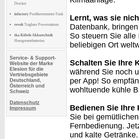
Drucker
infactory
Poolthermometer Funk
Lernt, was sie nich
revolt
Tragbare Powerstations
Datenbank, bringen 
So steuern Sie alle
tka Köbele Akkutechnik
Hoergeraetebatterien
beliebigen Ort weltw
Service- & Support-
Schalten Sie Ihre 
Website der Marke
Elesion für die
während Sie noch u
Vertriebsgebiete
per App! So empfän
Deutschland,
Österreich und
wohltuende kühle Br
Schweiz
Datenschutz
Bedienen Sie Ihre
Impressum
Sie bei gemütlichen
Fernbedienung. Jetz
und kalte Getränke.