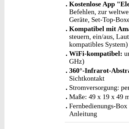
Kostenlose App
"El
Befehlen, zur weltwe
Geräte, Set-Top-Box
Kompatibel mit Am
steuern, ein/aus, La
kompatibles System)
WiFi-kompatibel:
un
GHz)
360°-Infrarot-Abstr
Sichtkontakt
Stromversorgung: per
Maße: 49 x 19 x 49 
Fernbedienungs-Box 
Anleitung