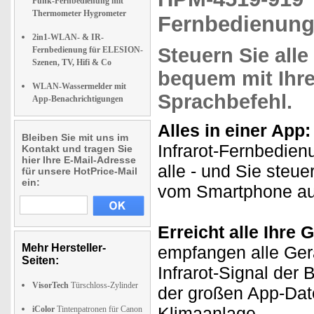
Funk-Fernbedienung mit
Thermometer Hygrometer
Fernbedienung,
2in1-WLAN- & IR-
Steuern Sie
alle
Fernbedienung für ELESION-
Szenen, TV, Hifi & Co
bequem mit
Ihr
WLAN-Wassermelder mit
Sprachbefehl
.
App-Benachrichtigungen
Alles in einer App:
Bleiben Sie mit uns im
Infrarot-Fernbedienu
Kontakt und tragen Sie
hier Ihre E-Mail-Adresse
alle - und Sie steu
für unsere HotPrice-Mail
ein:
vom Smartphone au
Erreicht alle Ihre 
Mehr Hersteller-
empfangen alle Ger
Seiten:
Infrarot-Signal der
VisorTech
Türschloss-Zylinder
der großen App-Dat
Klimaanlage.
iColor
Tintenpatronen für Canon