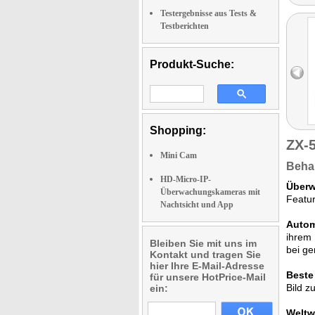
Testergebnisse aus Tests &
Testberichten
Produkt-Suche:
Shopping:
ZX-
Mini Cam
Behal
HD-Micro-IP-
Überw
Überwachungskameras mit
Featur
Nachtsicht und App
Autom
ihrem 
Bleiben Sie mit uns im
bei ge
Kontakt und tragen Sie
hier Ihre E-Mail-Adresse
Beste
für unsere HotPrice-Mail
Bild z
ein:
Weltw