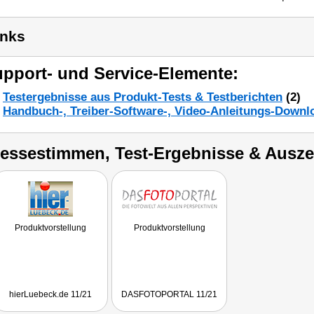
inks
pport- und Service-Elemente:
Testergebnisse aus Produkt-Tests & Testberichten
(2)
Handbuch-, Treiber-Software-, Video-Anleitungs-Downl
ressestimmen, Test-Ergebnisse & Ausz
Produktvorstellung
Produktvorstellung
hierLuebeck.de 11/21
DASFOTOPORTAL 11/21