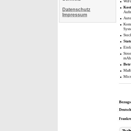
WiFi
Kost
Datenschutz
Aufn
Impressum
Auto
Komp
Syst
Stec
Stat
Einf
Stro
mAh 
Betr
Maße
Micr
Bezugs
Deutsc
Frankr