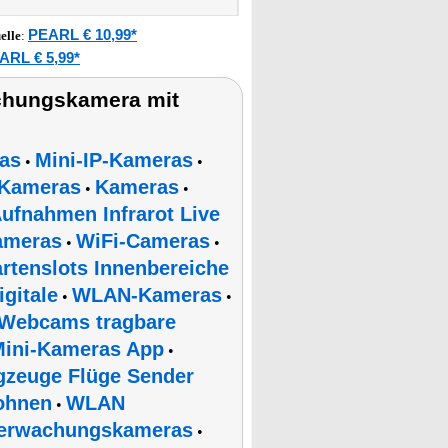
PEARL € 10,99*
elle
:
ARL € 5,99*
chungskamera mit
as
Mini-IP-Kameras
•
•
-Kameras
Kameras
•
•
fnahmen Infrarot Live
ameras
WiFi-Cameras
•
•
artenslots Innenbereiche
gitale
WLAN-Kameras
•
•
 Webcams tragbare
ini-Kameras App
•
gzeuge Flüge Sender
ohnen
WLAN
•
erwachungskameras
•