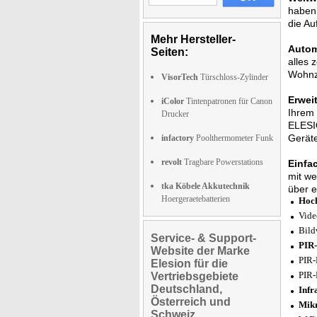
haben 
die Au
Mehr Hersteller-
Autom
Seiten:
alles 
Wohnzi
VisorTech
Türschloss-Zylinder
Erwei
iColor
Tintenpatronen für Canon
Ihrem 
Drucker
ELESIO
Gerät
infactory
Poolthermometer Funk
revolt
Tragbare Powerstations
Einfa
mit we
tka Köbele Akkutechnik
über e
Hoergeraetebatterien
Hoch
Vide
Bild
Service- & Support-
PIR-
Website der Marke
PIR-
Elesion für die
PIR-
Vertriebsgebiete
Deutschland,
Infr
Österreich und
Mikr
Schweiz