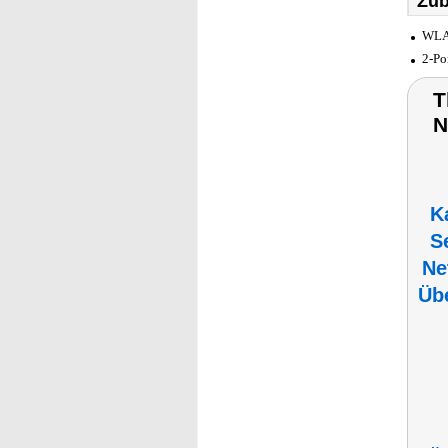
Zub
WLAN
2-Po
T
N
K
S
Ne
Üb