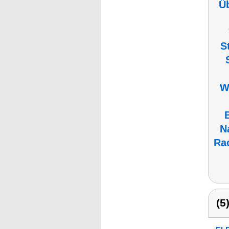
Ü
S
W
N
Ra
(5