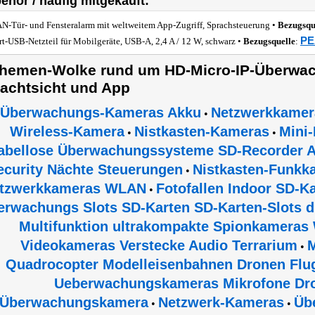
ehör / häufig mitgekauft:
-Tür- und Fensteralarm mit weltweitem App-Zugriff, Sprachsteuerung •
Bezugsqu
PE
rt-USB-Netzteil für Mobilgeräte, USB-A, 2,4 A / 12 W, schwarz •
Bezugsquelle
:
hemen-Wolke rund um HD-Micro-IP-Überwa
achtsicht und App
Überwachungs-Kameras Akku
Netzwerkkamer
•
Wireless-Kamera
Nistkasten-Kameras
Mini
•
•
abellose Überwachungssysteme SD-Recorder Au
ecurity Nächte Steuerungen
Nistkasten-Funkk
•
tzwerkkameras WLAN
Fotofallen Indoor SD-K
•
erwachungs Slots SD-Karten SD-Karten-Slots di
Multifunktion ultrakompakte Spionkameras
Videokameras Verstecke Audio Terrarium
M
•
Quadrocopter Modelleisenbahnen Dronen Flu
Ueberwachungskameras Mikrofone Dr
Überwachungskamera
Netzwerk-Kameras
Üb
•
•