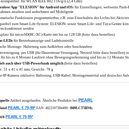
-kompatibel: für WLAN IEEE 802.11b/g/n (2,4 GHz)
enlose App "ELESION" für Android und iOS:
für Einstellungen, weltweite Push
ahmen ansehen und aufnehmen auf Mobilgerät
matische Funktionen programmierbar, z.B. zum Einschalten des Lichts bei Aktivie
atibel zum Smart-Life-System: ELESION- sowie Smart-Life- und Tuya-Geräte kö
em kombiniert werden
kplatz für microSD(HC/XC)-Karte mit bis zu 128 GB (bitte dazu bestellen)
us-LEDs
für Betriebsanzeige und Ladekontrolle
ache Montage: Halterung zum Aufkleben oder Anschrauben
mversorgung: per USB (für Dauerstrom-Versorgung, Netzteil bitte dazu bestellen) o
für bis zu 6 Monate Laufzeit ohne Bewegungserkennung und bis zu 12 Monate St
ieb auch über USB-Powerbank möglich
(bitte dazu bestellen)
: 51 x 41 x 41 mm, Gewicht: 78 g
o-IP-Kamera inklusive Halterung, USB-Kabel, Montagematerial und deutscher Anl
PEARL
quelle
Artikel ausgelaufen. Ähnliche Produkte bei
PEARL € 79,99*
hland
EAN:
4022107394499
/
B09LCT5BN6;
PEARL € 79,95*
eich