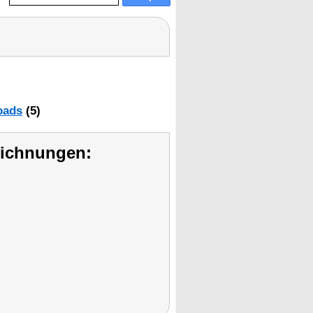
oads
(5)
eichnungen: