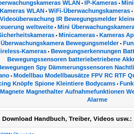
berwachungskameras WLAN
IP-Kameras
Min
•
•
Kameras WLAN
WiFi-Überwachungskameras
•
Videoüberwachung IR Bewegungsmelder klein
teuerung weltweite
Mini Überwachungskamer
•
Sicherheitskameras
Minicameras
Kameras Ap
•
•
Überwachungskamera Bewegungsmelder
Fun
•
ireless-Kameras
Bewegungserkennungen Batte
•
Bewegungssensoren batteriebetriebene Akk
Bewegungen Spy Dämmerungssensoren Nachtli
ano
Modellbau Modellbausätze FPV RC RTF Q
•
cing Knöpfe Spione Kleintiere Bodycams
Funk
•
Magnete Magnethalter Aufnahmefunktionen W
Alarme
) Download Handbuch, Treiber, Videos usw.: