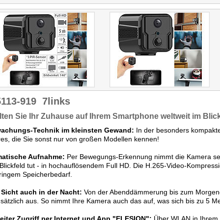
5113-919
7links
ten Sie Ihr Zuhause auf Ihrem Smartphone weltweit im Blic
achungs-Technik im kleinsten Gewand:
In der besonders kompakte
es, die Sie sonst nur von großen Modellen kennen!
atische Aufnahme:
Per Bewegungs-Erkennung nimmt die Kamera selbs
Blickfeld tut - in hochauflösendem Full HD. Die H.265-Video-Kompress
ringem Speicherbedarf.
 Sicht auch in der Nacht:
Von der Abenddämmerung bis zum Morgengr
usätzlich aus. So nimmt Ihre Kamera auch das auf, was sich bis zu 5 Met
eiter Zugriff per Internet und App "ELESION":
Über WLAN in Ihrem 