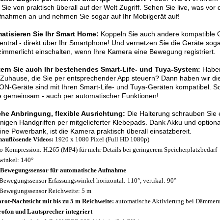
Sie von praktisch überall auf der Welt Zugriff. Sehen Sie live, was vor
fnahmen an und nehmen Sie sogar auf Ihr Mobilgerät auf!
atisieren Sie Ihr Smart Home:
Koppeln Sie auch andere kompatible G
zentral - direkt über Ihr Smartphone! Und vernetzen Sie die Geräte sog
mmerlicht einschalten, wenn Ihre Kamera eine Bewegung registriert.
tern Sie auch Ihr bestehendes Smart-Life- und Tuya-System:
Haben
Zuhause, die Sie per entsprechender App steuern? Dann haben wir die 
N-Geräte sind mit Ihren Smart-Life- und Tuya-Geräten kompatibel. So
e gemeinsam - auch per automatischer Funktionen!
che Anbringung, flexible Ausrichtung:
Die Halterung schrauben Sie e
nigen Handgriffen per mitgelieferter Klebepads. Dank Akku und option
ine Powerbank, ist die Kamera praktisch überall einsatzbereit.
auflösende Videos:
1920 x 1080 Pixel (Full HD 1080p)
o-Kompression: H.265 (MP4) für mehr Details bei geringerem Speicherplatzbedarf
winkel: 140°
Bewegungssensor für automatische Aufnahme
Bewegungssensor Erfassungswinkel horizontal: 110°, vertikal: 90°
Bewegungssensor Reichweite: 5 m
arot-Nachtsicht mit bis zu 5 m Reichweite:
automatische Aktivierung bei Dämmer
ofon und Lautsprecher integriert