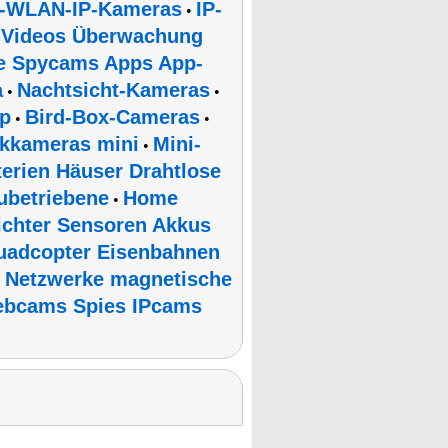
i-WLAN-IP-Kameras
IP-
•
Videos Überwachung
•
e Spycams Apps App-
a
Nachtsicht-Kameras
•
•
p
Bird-Box-Cameras
•
•
kkameras mini
Mini-
•
rien Häuser Drahtlose
ubetriebene
Home
•
chter Sensoren Akkus
uadcopter Eisenbahnen
 Netzwerke magnetische
ebcams Spies IPcams