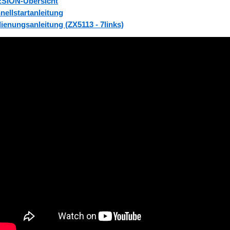
SION-Übersicht
nellstartanleitung
ienungsanleitung (ZX5113 - 7links)