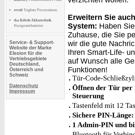
revolt
Tragbare Powerstations
Erweitern Sie auch
tka Köbele Akkutechnik
System:
Haben Sie 
Hoergeraetebatterien
Zuhause, die Sie p
wir die gute Nachri
Service- & Support-
Website der Marke
Ihren Smart-Life- u
Elesion für die
Vertriebsgebiete
auf Wunsch alle Ge
Deutschland,
Funktionen!
Österreich und
Schweiz
Tür-Code-Schließzyl
Datenschutz
Öffnen der Tür per
Impressum
Steuerung
Tastenfeld mit 12 T
Sichere PIN-Länge: 
1 Admin-PIN und bis
Bluetooth für Verbi