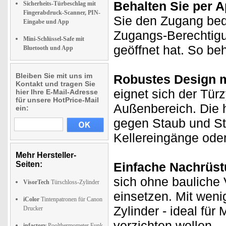
Behalten Sie per A
Sicherheits-Türbeschlag mit
Fingerabdruck-Scanner, PIN-
Sie den Zugang be
Eingabe und App
Zugangs-Berechtigu
Mini-Schlüssel-Safe mit
geöffnet hat. So beh
Bluetooth und App
Bleiben Sie mit uns im
Robustes Design m
Kontakt und tragen Sie
eignet sich der Tür
hier Ihre E-Mail-Adresse
für unsere HotPrice-Mail
Außenbereich. Die 
ein:
gegen Staub und Str
Kellereingänge ode
Mehr Hersteller-
Seiten:
Einfache Nachrüst
sich ohne bauliche
VisorTech
Türschloss-Zylinder
einsetzen. Mit weni
iColor
Tintenpatronen für Canon
Zylinder - ideal für 
Drucker
verzichten wollen.
infactory
Poolthermometer Funk