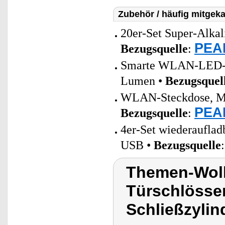
Zubehör / häufig mitgeka
20er-Set Super-Alkal
PEAR
Bezugsquelle
:
Smarte WLAN-LED-La
Lumen •
Bezugsquel
WLAN-Steckdose, Matt
PEAR
Bezugsquelle
:
4er-Set wiederaufla
USB •
Bezugsquelle
Themen-Wolk
Türschlösser
Schließzylin