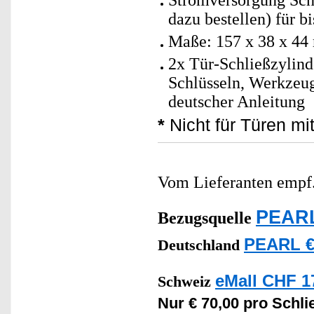
Stromversorgung Schl
dazu bestellen) für bi
Maße: 157 x 38 x 44
2x Tür-Schließzylind
Schlüsseln, Werkzeug
deutscher Anleitung
*
Nicht für Türen mi
Vom Lieferanten emp
PEARL
Bezugsquelle
PEARL €
Deutschland
eMall CHF 1
Schweiz
Nur € 70,00 pro Schli