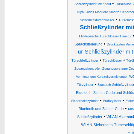
•
Schließzylinder Mit Knauf
Türschloss-Z
Tuya Codes Manuelle Smarte Sicherhei
•
Sicherheitstürschlösser
Türschlös
Schließzylinder m
Elektronische Türschlösser Haustür
•
Sprachsteuerung
Drucktasten Verrie
Tür-Schließzylinder m
•
•
Türschließzylinder
Türschlösser
Türö
Zugangskontrollen Zugangssysteme Cod
Vermietungen Kurzzeitvermietungen W
•
Türzylinder
Bluetooth-Schließzylinde
Bluetooth, Zahlen-Code und Schlüs
•
•
Sicherheitszylinder
Profilzylinder
Elekt
•
Bluetooth und Zahlen-Code
Kna
•
WLAN-Alarmanla
Schließzylinder
WLAN-Sicherheits-Türbeschläg
Fi