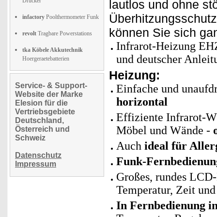
Drucker
lautlos und ohne stö
Überhitzungsschutz 
infactory
Poolthermometer Funk
können Sie sich ga
revolt
Tragbare Powerstations
Infrarot-Heizung EH
tka Köbele Akkutechnik
und deutscher Anleit
Hoergeraetebatterien
Heizung:
Service- & Support-
Einfache und unaufd
Website der Marke
horizontal
Elesion für die
Vertriebsgebiete
Effiziente Infrarot-W
Deutschland,
Möbel und Wände -
Österreich und
Schweiz
Auch
ideal für Aller
Datenschutz
Funk-Fernbedienun
Impressum
Großes, rundes LCD-D
Temperatur, Zeit un
In Fernbedienung in