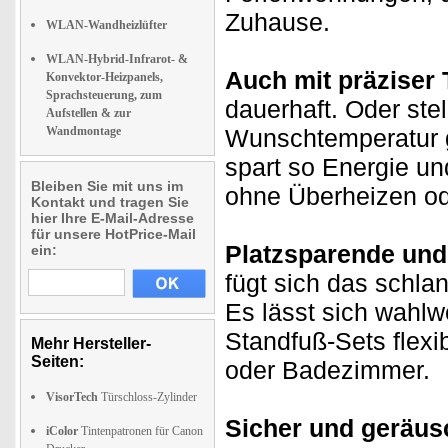
Zuhause.
WLAN-Wandheizlüfter
WLAN-Hybrid-Infrarot- &
Auch mit präziser
Konvektor-Heizpanels,
Sprachsteuerung, zum
dauerhaft. Oder ste
Aufstellen & zur
Wandmontage
Wunschtemperatur g
spart so Energie un
Bleiben Sie mit uns im
ohne Überheizen od
Kontakt und tragen Sie
hier Ihre E-Mail-Adresse
für unsere HotPrice-Mail
Platzsparende und 
ein:
fügt sich das schla
Es lässt sich wahlw
Standfuß-Sets flexib
Mehr Hersteller-
Seiten:
oder Badezimmer.
VisorTech
Türschloss-Zylinder
Sicher und geräus
iColor
Tintenpatronen für Canon