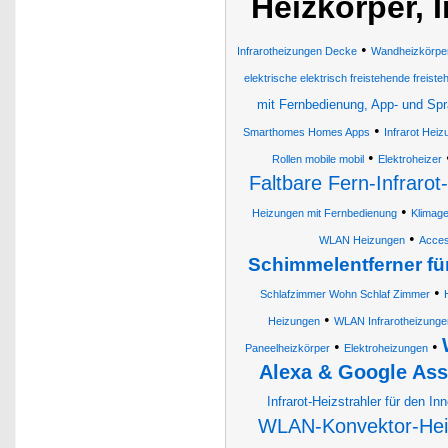
Heizkörper, 
•
Infrarotheizungen Decke
Wandheizkörpe
elektrische elektrisch freistehende freist
mit Fernbedienung, App- und Sp
•
Smarthomes Homes Apps
Infrarot Hei
•
Rollen mobile mobil
Elektroheizer
Faltbare Fern-Infrarot
•
Heizungen mit Fernbedienung
Klimage
•
WLAN Heizungen
Acces
Schimmelentferner f
•
Schlafzimmer Wohn Schlaf Zimmer
•
Heizungen
WLAN Infrarotheizunge
•
•
Paneelheizkörper
Elektroheizungen
Alexa & Google Ass
Infrarot-Heizstrahler für den In
WLAN-Konvektor-Hei