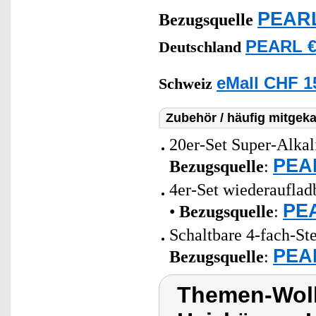
PEARL
Bezugsquelle
PEARL €
Deutschland
eMall CHF 1
Schweiz
Zubehör / häufig mitgeka
20er-Set Super-Alkal
PEAR
Bezugsquelle
:
4er-Set wiederaufla
PEA
•
Bezugsquelle
:
Schaltbare 4-fach-St
PEAR
Bezugsquelle
:
Themen-Wolk