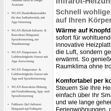
Infrarot-Heizu
Amazon Alexa & Google
Assistant
Schnell wohlige 
WLAN-Dunkelheizstrahler
für den Außenbereich, mit
auf Ihren Körpe
App-Steuerung
Wärme auf Knopfd
WLAN-Hybrid-Infrarot- &
Konvektor-Heizpanel,
sofort für wohltuen
Sprachsteuerung, zur
innovative Heizplatte
Wandmontage
die Luft, sondern g
WLAN-Temperatur- &
Luftfeuchtigkeits-Sensor mit
erwärmt. So genie
App-Auswertung
Raumklima ohne tro
WLAN-Temperatur- &
Luftfeuchtigkeits-Sensor mit
App und Sprachsteuerung
Komfortabel per k
Steuern Sie Ihre H
WLAN-Konvektor-Heizung
mit Fernbedienung, App- und
einfach über Ihr Sm
Sprachsteuerung
und wie lange geheiz
Faltbares 2in1-Infrarot-
Ferienwohnungen, d
Heizpanel mit Fußmatte