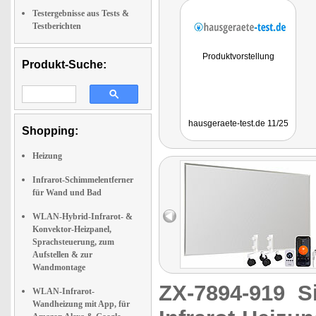
Testergebnisse aus Tests &
Testberichten
Produktvorstellung
Produkt-Suche:
hausgeraete-test.de 11/25
Shopping:
Heizung
Infrarot-Schimmelentferner
für Wand und Bad
WLAN-Hybrid-Infrarot- &
Konvektor-Heizpanel,
Sprachsteuerung, zum
Aufstellen & zur
Wandmontage
ZX-7894-919
S
WLAN-Infrarot-
Wandheizung mit App, für