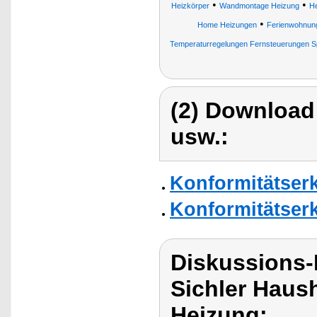
•
•
Heizkörper
Wandmontage Heizung
He
•
Home Heizungen
Ferienwohnung
Temperaturregelungen Fernsteuerungen S
(2) Download
usw.:
Konformitätser
Konformitätser
Diskussions-
Sichler Haush
Heizung: